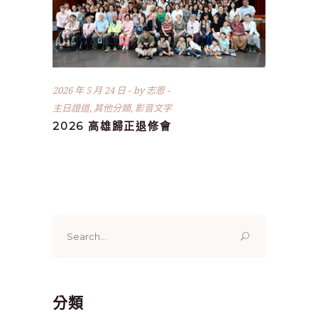
2026 年 5 月 24 日
by
志恩
主日證道
,
其他分類
,
影音文字
2026 高雄歸正退修會
Search
for:
分類