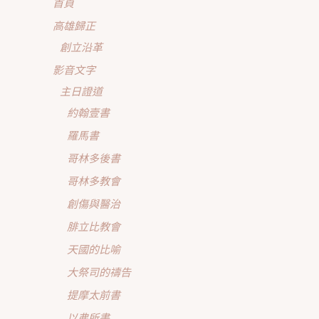
首頁
高雄歸正
創立沿革
影音文字
主日證道
約翰壹書
羅馬書
哥林多後書
哥林多教會
創傷與醫治
腓立比教會
天國的比喻
大祭司的禱告
提摩太前書
以弗所書