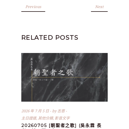
Previous
Next
RELATED POSTS
2026 年 7 月 5 日
by
志恩
主日證道
,
其他分類
,
影音文字
20260705 [朝聖者之歌] (吳永霖 長