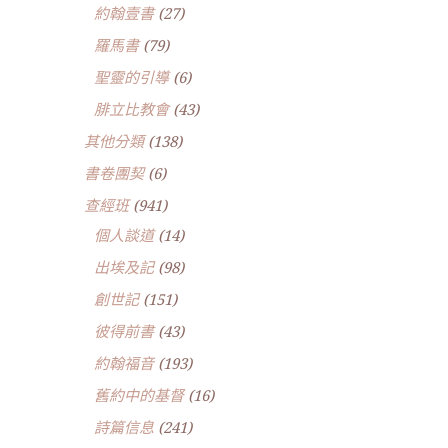
約翰壹書
(27)
羅馬書
(79)
聖靈的引導
(6)
腓立比教會
(43)
其他分類
(138)
書卷團契
(6)
查經班
(941)
個人談道
(14)
出埃及記
(98)
創世記
(151)
彼得前書
(43)
約翰福音
(193)
舊約中的基督
(16)
詩篇信息
(241)