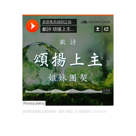
基督教高雄歸正福音教會
·
獻詩 頌揚上主 姐妹團契 20230108