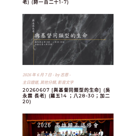
老) (詩一百二十1-7)
2026 年 6 月 7 日
by
志恩
主日證道
,
其他分類
,
影音文字
20260607 [與基督同類型的生命] (吳
永霖 長老) (羅五14 ；八28-30；加二
20)