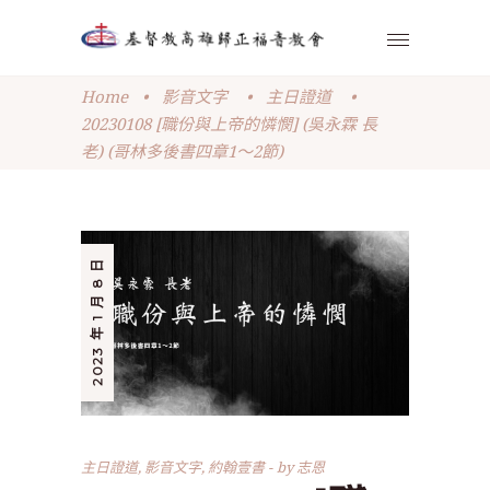
Home
•
影音文字
•
主日證道
•
20230108 [職份與上帝的憐憫] (吳永霖 長
老) (哥林多後書四章1～2節)
2023 年 1 月 8 日
主日證道
,
影音文字
,
約翰壹書
by
志恩