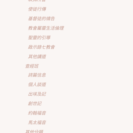
使徒行傳
基督徒的禱告
教會屬靈生活倫理
聖靈的引導
啟示錄七教會
其他講道
查經班
詩篇信息
個人談道
出埃及記
創世記
約翰福音
馬太福音
其他分類