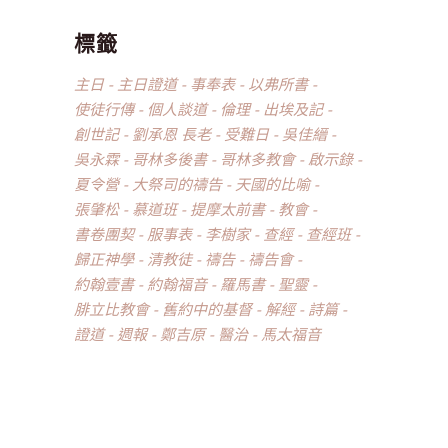
標籤
主日
主日證道
事奉表
以弗所書
使徒行傳
個人談道
倫理
出埃及記
創世記
劉承恩 長老
受難日
吳佳縉
吳永霖
哥林多後書
哥林多教會
啟示錄
夏令營
大祭司的禱告
天國的比喻
張肇松
慕道班
提摩太前書
教會
書卷團契
服事表
李樹家
查經
查經班
歸正神學
清教徒
禱告
禱告會
約翰壹書
約翰福音
羅馬書
聖靈
腓立比教會
舊約中的基督
解經
詩篇
證道
週報
鄭吉原
醫治
馬太福音