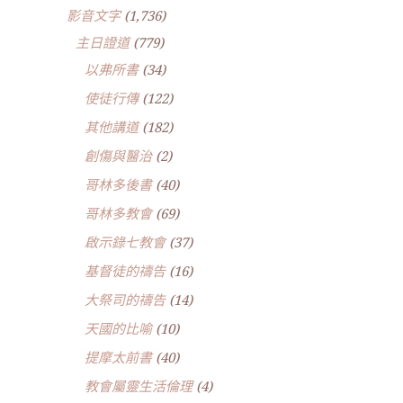
影音文字
(1,736)
主日證道
(779)
以弗所書
(34)
使徒行傳
(122)
其他講道
(182)
創傷與醫治
(2)
哥林多後書
(40)
哥林多教會
(69)
啟示錄七教會
(37)
基督徒的禱告
(16)
大祭司的禱告
(14)
天國的比喻
(10)
提摩太前書
(40)
教會屬靈生活倫理
(4)