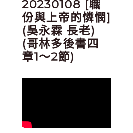
20230108 [職
份與上帝的憐憫]
(吳永霖 長老)
(哥林多後書四
章1～2節)