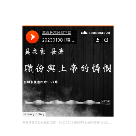
基督教高雄歸正福音教會
·
20230108 [職份與上帝的憐憫] (吳永霖 長老) (林後四1～2)