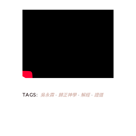
吳永霖
歸正神學
解經
證道
TAGS:
-
-
-