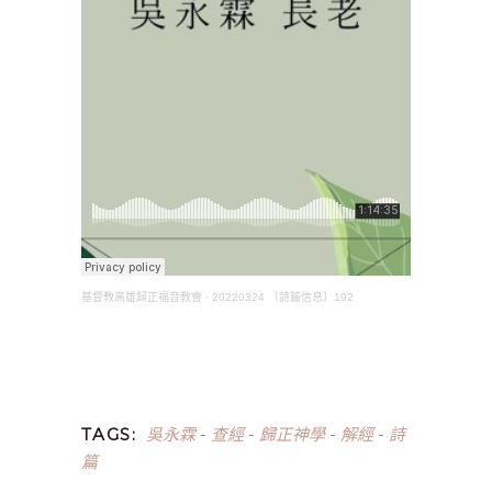
基督教高雄歸正福音教會
·
20220324 〔詩篇信息〕192
吳永霖
查經
歸正神學
解經
詩
TAGS:
-
-
-
-
篇