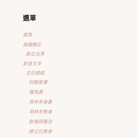
選單
首頁
高雄歸正
創立沿革
影音文字
主日證道
約翰壹書
羅馬書
哥林多後書
哥林多教會
創傷與醫治
腓立比教會