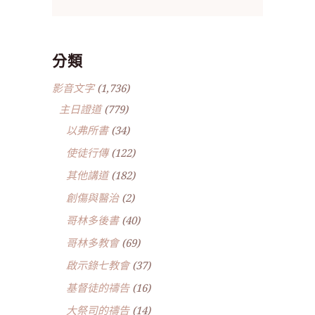
分類
影音文字
(1,736)
主日證道
(779)
以弗所書
(34)
使徒行傳
(122)
其他講道
(182)
創傷與醫治
(2)
哥林多後書
(40)
哥林多教會
(69)
啟示錄七教會
(37)
基督徒的禱告
(16)
大祭司的禱告
(14)