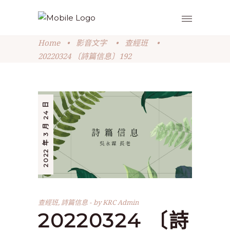
Home
•
影音文字
•
查經班
•
20220324 〔詩篇信息〕192
2022 年 3 月 24 日
查經班
,
詩篇信息
by
KRC Admin
20220324 〔詩