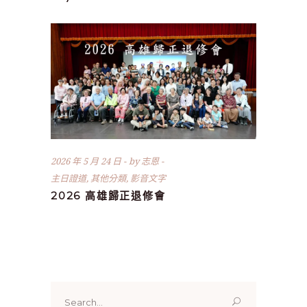
2026 年 5 月 24 日
by
志恩
主日證道
,
其他分類
,
影音文字
2026 高雄歸正退修會
Search
for: