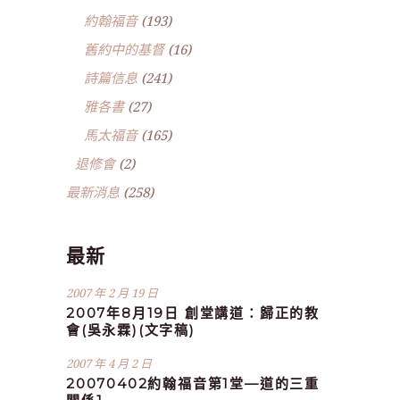
約翰福音
(193)
舊約中的基督
(16)
詩篇信息
(241)
雅各書
(27)
馬太福音
(165)
退修會
(2)
最新消息
(258)
最新
2007 年 2 月 19 日
2007年8月19日 創堂講道：歸正的教
會(吳永霖)(文字稿)
2007 年 4 月 2 日
20070402約翰福音第1堂—道的三重