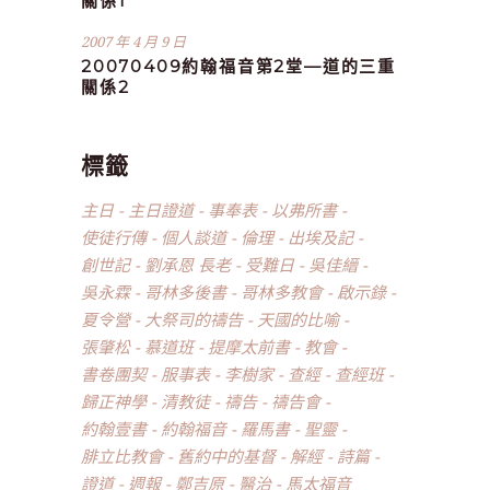
關係1
2007 年 4 月 9 日
20070409約翰福音第2堂—道的三重
關係2
標籤
主日
主日證道
事奉表
以弗所書
使徒行傳
個人談道
倫理
出埃及記
創世記
劉承恩 長老
受難日
吳佳縉
吳永霖
哥林多後書
哥林多教會
啟示錄
夏令營
大祭司的禱告
天國的比喻
張肇松
慕道班
提摩太前書
教會
書卷團契
服事表
李樹家
查經
查經班
歸正神學
清教徒
禱告
禱告會
約翰壹書
約翰福音
羅馬書
聖靈
腓立比教會
舊約中的基督
解經
詩篇
證道
週報
鄭吉原
醫治
馬太福音