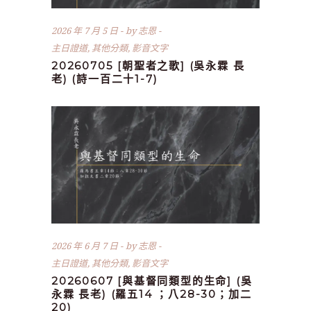
2026 年 7 月 5 日
by
志恩
主日證道
,
其他分類
,
影音文字
20260705 [朝聖者之歌] (吳永霖 長
老) (詩一百二十1-7)
2026 年 6 月 7 日
by
志恩
主日證道
,
其他分類
,
影音文字
20260607 [與基督同類型的生命] (吳
永霖 長老) (羅五14 ；八28-30；加二
20)