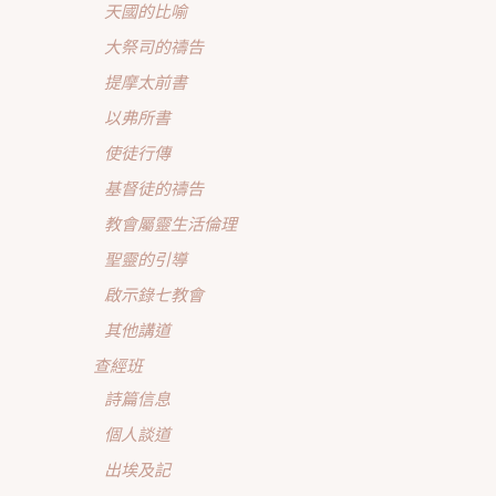
天國的比喻
大祭司的禱告
提摩太前書
以弗所書
使徒行傳
基督徒的禱告
教會屬靈生活倫理
聖靈的引導
啟示錄七教會
其他講道
查經班
詩篇信息
個人談道
出埃及記