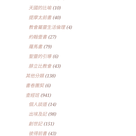
天國的比喻
(10)
提摩太前書
(40)
教會屬靈生活倫理
(4)
約翰壹書
(27)
羅馬書
(79)
聖靈的引導
(6)
腓立比教會
(43)
其他分類
(138)
書卷團契
(6)
查經班
(941)
個人談道
(14)
出埃及記
(98)
創世記
(151)
彼得前書
(43)