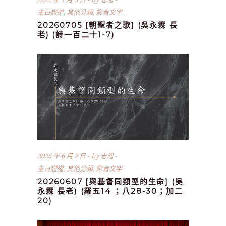
主日證道
,
其他分類
,
影音文字
20260705 [朝聖者之歌] (吳永霖 長
老) (詩一百二十1-7)
2026 年 6 月 7 日
by
志恩
主日證道
,
其他分類
,
影音文字
20260607 [與基督同類型的生命] (吳
永霖 長老) (羅五14 ；八28-30；加二
20)