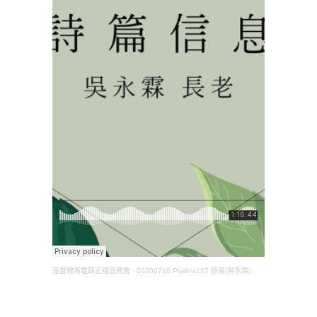
基督教高雄歸正福音教會
·
20200716 Psalms127 詩篇(吳永霖)