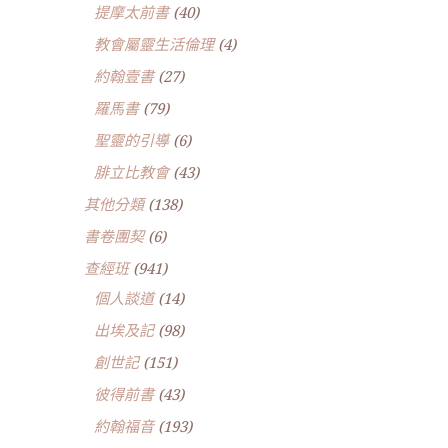
提摩太前書
(40)
教會屬靈生活倫理
(4)
約翰壹書
(27)
羅馬書
(79)
聖靈的引導
(6)
腓立比教會
(43)
其他分類
(138)
書卷團契
(6)
查經班
(941)
個人談道
(14)
出埃及記
(98)
創世記
(151)
彼得前書
(43)
約翰福音
(193)