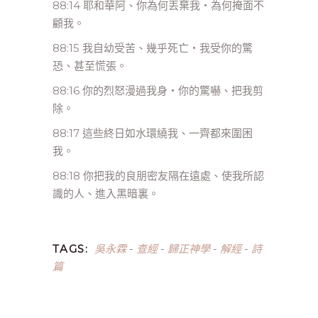
88:14 耶和華阿、你為何丟棄我‧為何掩面不
顧我。
88:15 我自幼受苦、幾乎死亡‧我受你的驚
恐、甚至慌張。
88:16 你的烈怒漫過我身‧你的驚嚇、把我剪
除。
88:17 這些終日如水環繞我、一齊都來圍困
我。
88:18 你把我的良朋密友隔在遠處、使我所認
識的人、進入黑暗裏。
吳永霖
查經
歸正神學
解經
詩
TAGS:
-
-
-
-
篇