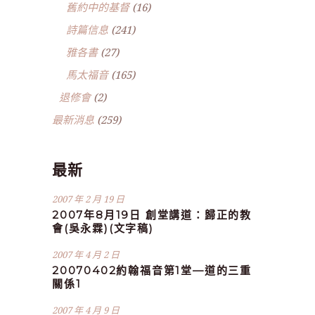
舊約中的基督
(16)
詩篇信息
(241)
雅各書
(27)
馬太福音
(165)
退修會
(2)
最新消息
(259)
最新
2007 年 2 月 19 日
2007年8月19日 創堂講道：歸正的教
會(吳永霖)(文字稿)
2007 年 4 月 2 日
20070402約翰福音第1堂—道的三重
關係1
2007 年 4 月 9 日