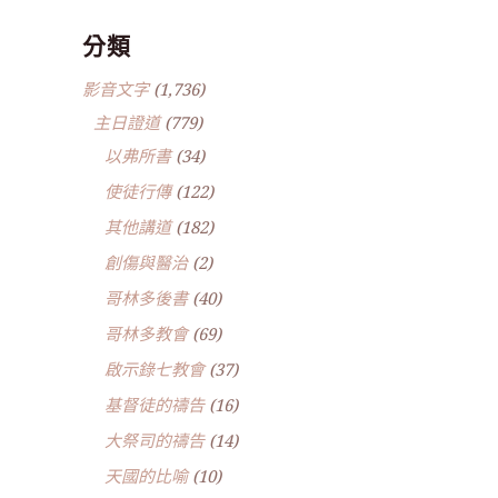
分類
影音文字
(1,736)
主日證道
(779)
以弗所書
(34)
使徒行傳
(122)
其他講道
(182)
創傷與醫治
(2)
哥林多後書
(40)
哥林多教會
(69)
啟示錄七教會
(37)
基督徒的禱告
(16)
大祭司的禱告
(14)
天國的比喻
(10)