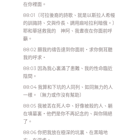
在你裡面。
88:01〔可拉後裔的詩歌、就是以斯拉人希幔
的訓誨詩、交與伶長、調用麻哈拉利暗俄。〕
耶和華拯救我的 神阿、我晝夜在你面前呼
籲。
88:02 願我的禱告達到你面前‧求你側耳聽
我的呼求‧
88:03 因為我心裏滿了患難、我的性命臨近
陰間。
88:04 我算和下坑的人同列、如同無力的人
一樣。〔無力或作沒有幫助〕
88:05 我被丟在死人中、好像被殺的人、躺
在墳墓裏‧他們是你不再記念的、與你隔絕
了。
88:06 你把我放在極深的坑裏、在黑暗地