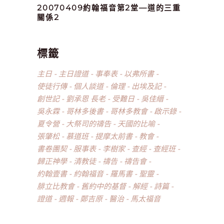
20070409約翰福音第2堂—道的三重
關係2
標籤
主日
主日證道
事奉表
以弗所書
使徒行傳
個人談道
倫理
出埃及記
創世記
劉承恩 長老
受難日
吳佳縉
吳永霖
哥林多後書
哥林多教會
啟示錄
夏令營
大祭司的禱告
天國的比喻
張肇松
慕道班
提摩太前書
教會
書卷團契
服事表
李樹家
查經
查經班
歸正神學
清教徒
禱告
禱告會
約翰壹書
約翰福音
羅馬書
聖靈
腓立比教會
舊約中的基督
解經
詩篇
證道
週報
鄭吉原
醫治
馬太福音