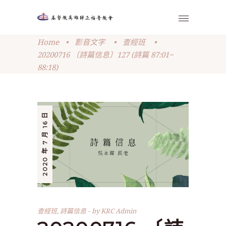
Home
•
影音文字
•
查經班
•
20200716 〔詩篇信息〕127 (詩篇 87:01~
88:18)
2020 年 7 月 16 日
查經班
,
詩篇信息
by
KRC Admin