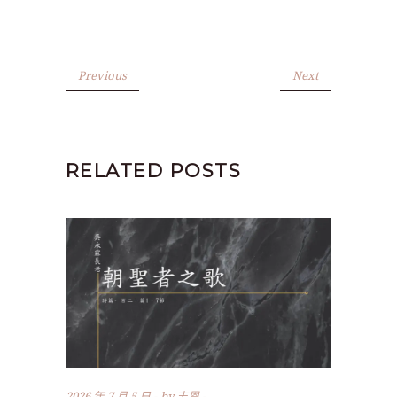
Previous
Next
RELATED POSTS
2026 年 7 月 5 日
by
志恩