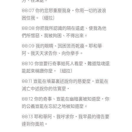
方、在深處。
88:07 你的忿怒重壓我身‧你用一切的波浪
困住我。〔細拉〕
88:08 你把我所認識的隔在遠處、使我為他
們所憎惡‧我被拘困、不得出來。
88:09 我的眼睛、因困苦而乾癟。耶和華
阿、我天天求告你、向你舉手。
88:10 你豈要行奇事給死人看麼‧難道陰魂還
能起來稱讚你麼‧〔細拉〕
88:11 豈能在墳墓裏述說你的慈愛麼‧豈能在
滅亡中述說你的信實麼‧
88:12 你的奇事、豈能在幽暗裏被知道麼‧你
的公義豈能在忘記之地被知道麼。
88:13 耶和華阿、我呼求你‧我早晨的禱告要
達到你面前。