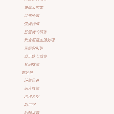
提摩太前書
以弗所書
使徒行傳
基督徒的禱告
教會屬靈生活倫理
聖靈的引導
啟示錄七教會
其他講道
查經班
詩篇信息
個人談道
出埃及記
創世記
約翰福音