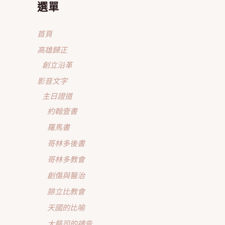
選單
首頁
高雄歸正
創立沿革
影音文字
主日證道
約翰壹書
羅馬書
哥林多後書
哥林多教會
創傷與醫治
腓立比教會
天國的比喻
大祭司的禱告