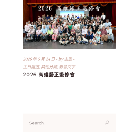
2026 年 5 月 24 日
by
志恩
主日證道
,
其他分類
,
影音文字
2026 高雄歸正退修會
Search
for: