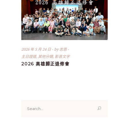
2026 年 5 月 24 日
by
志恩
主日證道
,
其他分類
,
影音文字
2026 高雄歸正退修會
Search
for: