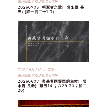
主日證道
,
其他分類
,
影音文字
20260705 [朝聖者之歌] (吳永霖 長
老) (詩一百二十1-7)
2026 年 6 月 7 日
by
志恩
主日證道
,
其他分類
,
影音文字
20260607 [與基督同類型的生命] (吳
永霖 長老) (羅五14 ；八28-30；加二
20)