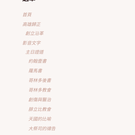
首頁
高雄歸正
創立沿革
影音文字
主日證道
約翰壹書
羅馬書
哥林多後書
哥林多教會
創傷與醫治
腓立比教會
天國的比喻
大祭司的禱告