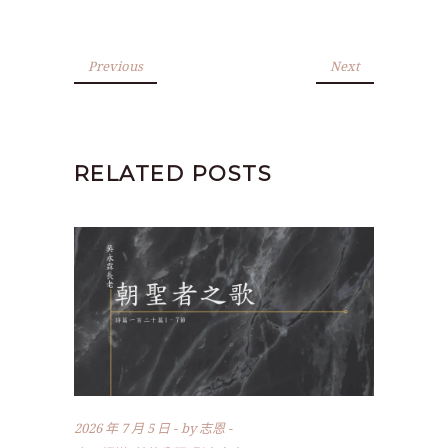
Previous
Next
RELATED POSTS
2026 年 7 月 5 日
by
志恩