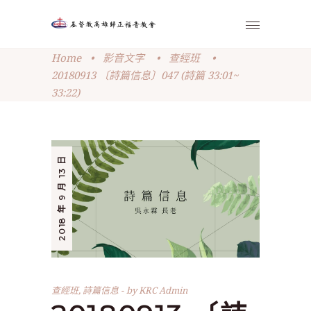
Home
•
影音文字
•
查經班
•
20180913 〔詩篇信息〕047 (詩篇 33:01~
33:22)
2018 年 9 月 13 日
查經班
,
詩篇信息
by
KRC Admin