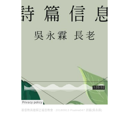
基督教高雄歸正福音教會
·
20180913 Psalms047 詩篇(吳永霖)