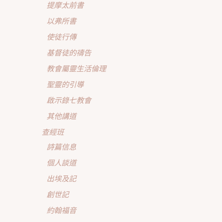
提摩太前書
以弗所書
使徒行傳
基督徒的禱告
教會屬靈生活倫理
聖靈的引導
啟示錄七教會
其他講道
查經班
詩篇信息
個人談道
出埃及記
創世記
約翰福音