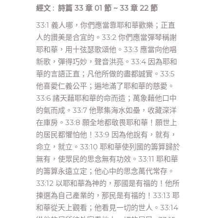
經文 : 詩篇 33 章 01 節 ~ 33 章 22 節
33:1 義人哪，你們應當靠耶和華歡樂；正直
人的讚美是合宜的。33:2 你們應當彈琴稱謝
耶和華，用十弦瑟歌頌他。33:3 應當向他唱
新歌，彈得巧妙，聲音洪亮。33:4 因為耶和
華的言語正直；凡他所做的盡都誠實。33:5
他喜愛仁義公平；遍地滿了耶和華的慈愛。
33:6 諸天藉耶和華的命而造；萬象藉他口中
的氣而成。33:7 他聚集海水如壘，收藏深洋
在庫房。33:8 願全地都敬畏耶和華！願世上
的居民都懼怕他！33:9 因為他說有，就有，
命立，就立。33:10 耶和華使列國的籌算歸於
無有，使眾民的思念無有功效。33:11 耶和華
的籌算永遠立定；他心中的思念萬代常存。
33:12 以耶和華為神的，那國是有福的！他所
揀選為自己產業的，那民是有福的！33:13 耶
和華從天上觀看；他看見一切的世人。33:14