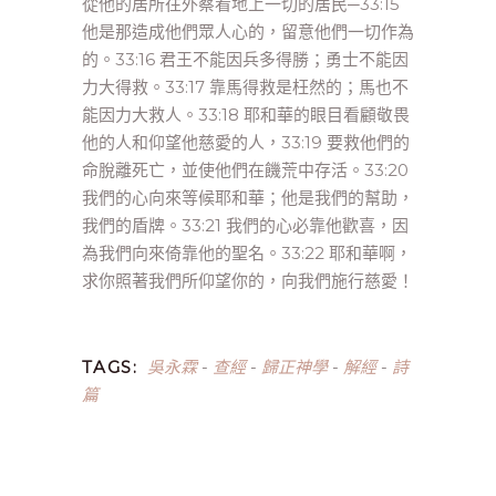
從他的居所往外察看地上一切的居民─33:15
他是那造成他們眾人心的，留意他們一切作為
的。33:16 君王不能因兵多得勝；勇士不能因
力大得救。33:17 靠馬得救是枉然的；馬也不
能因力大救人。33:18 耶和華的眼目看顧敬畏
他的人和仰望他慈愛的人，33:19 要救他們的
命脫離死亡，並使他們在饑荒中存活。33:20
我們的心向來等候耶和華；他是我們的幫助，
我們的盾牌。33:21 我們的心必靠他歡喜，因
為我們向來倚靠他的聖名。33:22 耶和華啊，
求你照著我們所仰望你的，向我們施行慈愛！
吳永霖
查經
歸正神學
解經
詩
TAGS:
-
-
-
-
篇