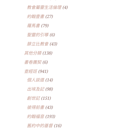
教會屬靈生活倫理
(4)
約翰壹書
(27)
羅馬書
(79)
聖靈的引導
(6)
腓立比教會
(43)
其他分類
(138)
書卷團契
(6)
查經班
(941)
個人談道
(14)
出埃及記
(98)
創世記
(151)
彼得前書
(43)
約翰福音
(193)
舊約中的基督
(16)