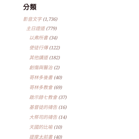
分類
影音文字
(1,736)
主日證道
(779)
以弗所書
(34)
使徒行傳
(122)
其他講道
(182)
創傷與醫治
(2)
哥林多後書
(40)
哥林多教會
(69)
啟示錄七教會
(37)
基督徒的禱告
(16)
大祭司的禱告
(14)
天國的比喻
(10)
提摩太前書
(40)