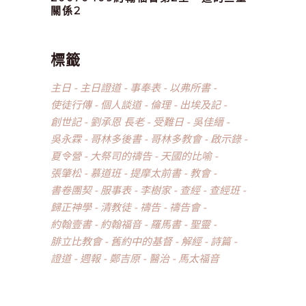
關係2
標籤
主日
主日證道
事奉表
以弗所書
使徒行傳
個人談道
倫理
出埃及記
創世記
劉承恩 長老
受難日
吳佳縉
吳永霖
哥林多後書
哥林多教會
啟示錄
夏令營
大祭司的禱告
天國的比喻
張肇松
慕道班
提摩太前書
教會
書卷團契
服事表
李樹家
查經
查經班
歸正神學
清教徒
禱告
禱告會
約翰壹書
約翰福音
羅馬書
聖靈
腓立比教會
舊約中的基督
解經
詩篇
證道
週報
鄭吉原
醫治
馬太福音