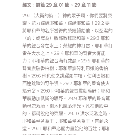
經文 : 詩篇 29 章 01 節 ~ 29 章 11 節
29:1（大衛的詩。）神的眾子啊，你們要將榮
耀、能力歸給耶和華，歸給耶和華！29:2 要
將耶和華的名所當得的榮耀歸給他，以聖潔的
（的：或譯為）妝飾敬拜耶和華。29:3 耶和
華的聲音發在水上；榮耀的神打雷，耶和華打
雷在大水之上。29:4 耶和華的聲音大有能
力；耶和華的聲音滿有威嚴。29:5 耶和華的
聲音震破香柏樹；耶和華震碎利巴嫩的香柏
樹。29:6 他也使之跳躍如牛犢，使利巴嫩和
西連跳躍如野牛犢。29:7 耶和華的聲音使火
焰分岔。29:8 耶和華的聲音震動曠野；耶和
華震動加低斯的曠野。29:9 耶和華的聲音驚
動母鹿落胎，樹木也脫落淨光。凡在他殿中
的，都稱說他的榮耀。29:10 洪水泛濫之時，
耶和華坐著為王；耶和華坐著為王，直到永
遠。29:11 耶和華必賜力量給他的百姓；耶和