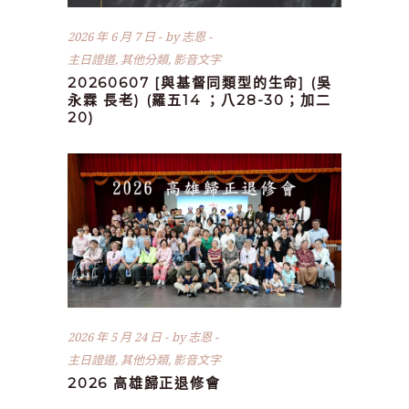
2026 年 6 月 7 日
by
志恩
主日證道
,
其他分類
,
影音文字
20260607 [與基督同類型的生命] (吳
永霖 長老) (羅五14 ；八28-30；加二
20)
2026 年 5 月 24 日
by
志恩
主日證道
,
其他分類
,
影音文字
2026 高雄歸正退修會