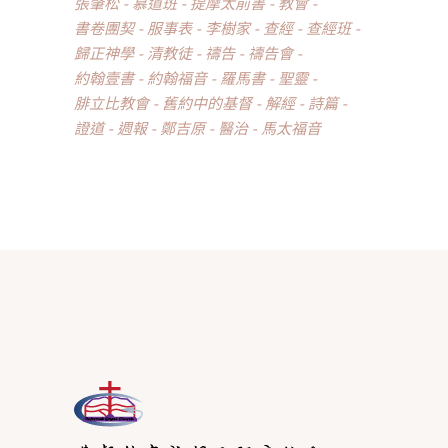
張肇松
慕道班
提摩太前書
教會
書卷團契
服事表
李樹家
查經
查經班
歸正神學
清教徒
禱告
禱告會
約翰壹書
約翰福音
羅馬書
聖靈
腓立比教會
舊約中的基督
解經
詩篇
證道
週報
鄭吉原
醫治
馬太福音