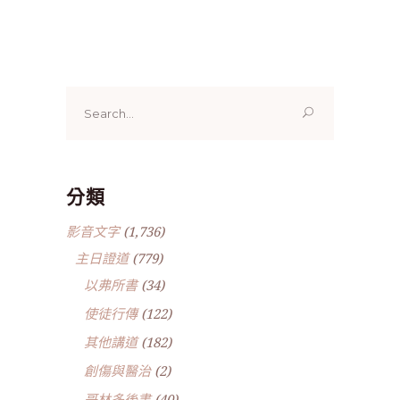
Search
for:
分類
影音文字
(1,736)
主日證道
(779)
以弗所書
(34)
使徒行傳
(122)
其他講道
(182)
創傷與醫治
(2)
哥林多後書
(40)