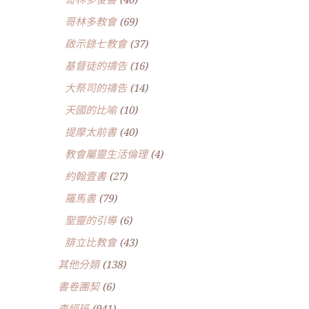
哥林多教會
(69)
啟示錄七教會
(37)
基督徒的禱告
(16)
大祭司的禱告
(14)
天國的比喻
(10)
提摩太前書
(40)
教會屬靈生活倫理
(4)
約翰壹書
(27)
羅馬書
(79)
聖靈的引導
(6)
腓立比教會
(43)
其他分類
(138)
書卷團契
(6)
查經班
(941)