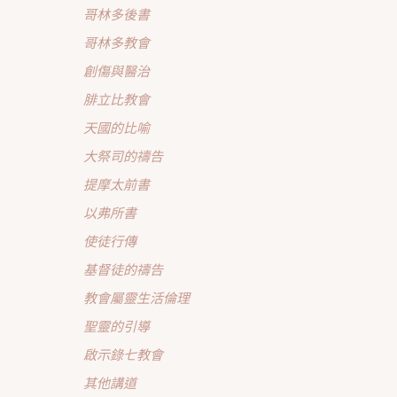
哥林多後書
哥林多教會
創傷與醫治
腓立比教會
天國的比喻
大祭司的禱告
提摩太前書
以弗所書
使徒行傳
基督徒的禱告
教會屬靈生活倫理
聖靈的引導
啟示錄七教會
其他講道