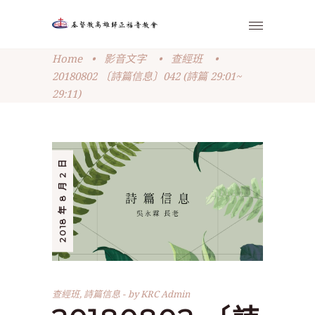
Home
•
影音文字
•
查經班
•
20180802 〔詩篇信息〕042 (詩篇 29:01~
29:11)
2018 年 8 月 2 日
查經班
,
詩篇信息
by
KRC Admin