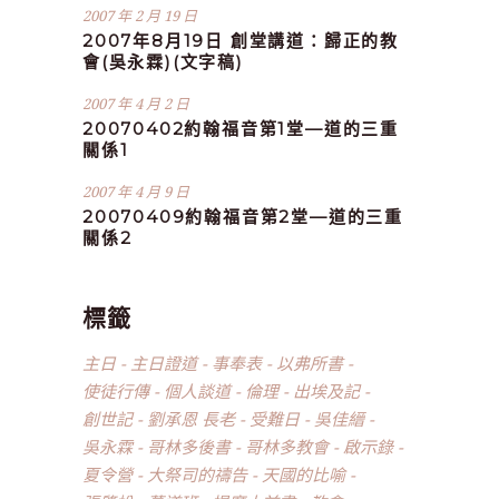
2007 年 2 月 19 日
2007年8月19日 創堂講道：歸正的教
會(吳永霖)(文字稿)
2007 年 4 月 2 日
20070402約翰福音第1堂—道的三重
關係1
2007 年 4 月 9 日
20070409約翰福音第2堂—道的三重
關係2
標籤
主日
主日證道
事奉表
以弗所書
使徒行傳
個人談道
倫理
出埃及記
創世記
劉承恩 長老
受難日
吳佳縉
吳永霖
哥林多後書
哥林多教會
啟示錄
夏令營
大祭司的禱告
天國的比喻