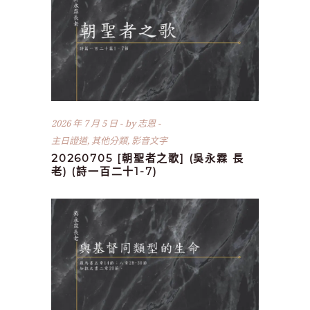
2026 年 7 月 5 日
by
志恩
主日證道
,
其他分類
,
影音文字
20260705 [朝聖者之歌] (吳永霖 長
老) (詩一百二十1-7)