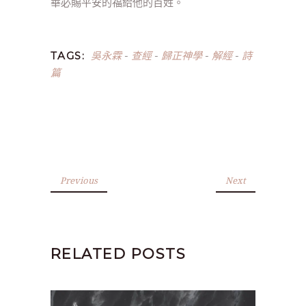
華必賜平安的福給他的百姓。
吳永霖
查經
歸正神學
解經
詩
TAGS:
-
-
-
-
篇
Previous
Next
RELATED POSTS