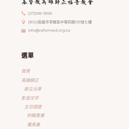
(07)269-5956
(802)高雄市苓雅區中華四路159號七樓
info@reformed.org.tw
選單
首頁
高雄歸正
創立沿革
影音文字
主日證道
約翰壹書
羅馬書