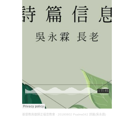
基督教高雄歸正福音教會
·
20180802 Psalms042 詩篇(吳永霖)