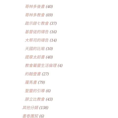
哥林多後書
(40)
哥林多教會
(69)
啟示錄七教會
(37)
基督徒的禱告
(16)
大祭司的禱告
(14)
天國的比喻
(10)
提摩太前書
(40)
教會屬靈生活倫理
(4)
約翰壹書
(27)
羅馬書
(79)
聖靈的引導
(6)
腓立比教會
(43)
其他分類
(138)
書卷團契
(6)