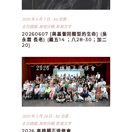
2026 年 6 月 7 日
by
志恩
主日證道
,
其他分類
,
影音文字
20260607 [與基督同類型的生命] (吳
永霖 長老) (羅五14 ；八28-30；加二
20)
2026 年 5 月 24 日
by
志恩
主日證道
,
其他分類
,
影音文字
2026 高雄歸正退修會