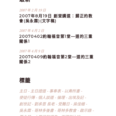
2007 年 2 月 19 日
2007年8月19日 創堂講道：歸正的教
會(吳永霖)(文字稿)
2007 年 4 月 2 日
20070402約翰福音第1堂—道的三重
關係1
2007 年 4 月 9 日
20070409約翰福音第2堂—道的三重
關係2
標籤
主日
主日證道
事奉表
以弗所書
使徒行傳
個人談道
倫理
出埃及記
創世記
劉承恩 長老
受難日
吳佳縉
吳永霖
哥林多後書
哥林多教會
啟示錄