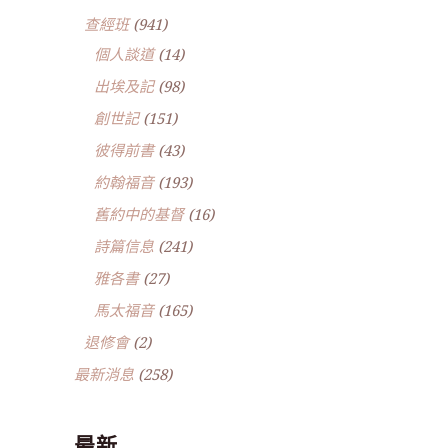
查經班
(941)
個人談道
(14)
出埃及記
(98)
創世記
(151)
彼得前書
(43)
約翰福音
(193)
舊約中的基督
(16)
詩篇信息
(241)
雅各書
(27)
馬太福音
(165)
退修會
(2)
最新消息
(258)
最新