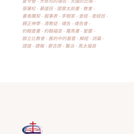
夏令營
大祭司的禱告
天國的比喻
張肇松
慕道班
提摩太前書
教會
書卷團契
服事表
李樹家
查經
查經班
歸正神學
清教徒
禱告
禱告會
約翰壹書
約翰福音
羅馬書
聖靈
腓立比教會
舊約中的基督
解經
詩篇
證道
週報
鄭吉原
醫治
馬太福音