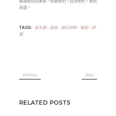
賜福給你的產業，牧養他們，扶持他們，直到
永遠。
吳永霖
查經
歸正神學
解經
詩
TAGS:
-
-
-
-
篇
Previous
Next
RELATED POSTS