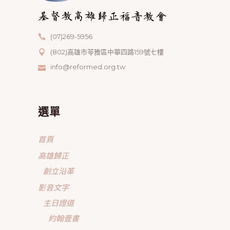
(07)269-5956
(802)高雄市苓雅區中華四路159號七樓
info@reformed.org.tw
選單
首頁
高雄歸正
創立沿革
影音文字
主日證道
約翰壹書