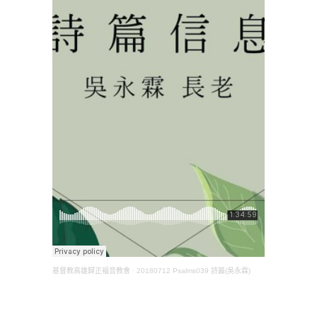
基督教高雄歸正福音教會
·
20180712 Psalms039 詩篇(吳永霖)