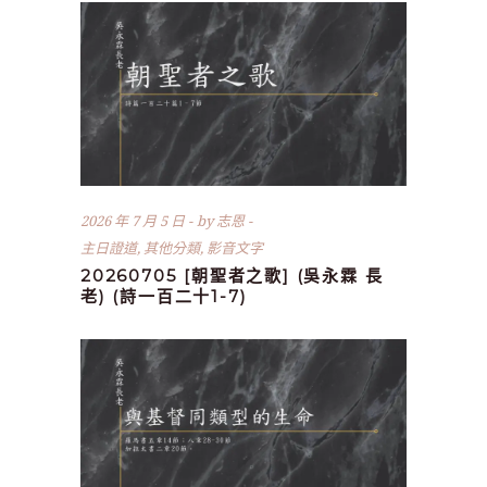
2026 年 7 月 5 日
by
志恩
主日證道
,
其他分類
,
影音文字
20260705 [朝聖者之歌] (吳永霖 長
老) (詩一百二十1-7)