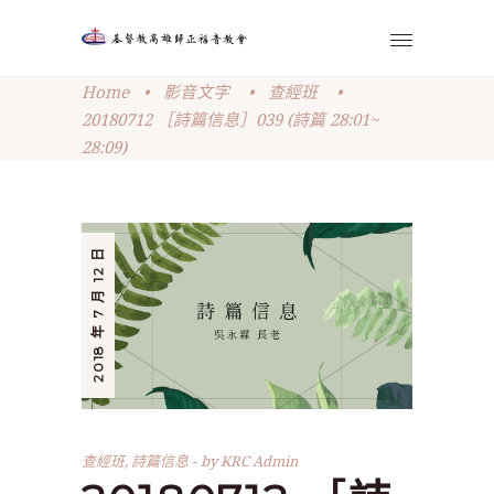
Home
•
影音文字
•
查經班
•
20180712 ［詩篇信息］039 (詩篇 28:01~
28:09)
2018 年 7 月 12 日
查經班
,
詩篇信息
by
KRC Admin