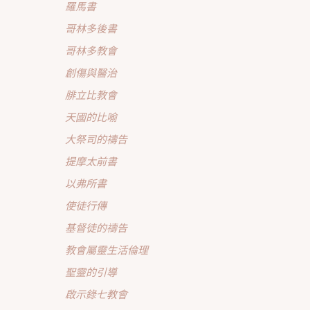
羅馬書
哥林多後書
哥林多教會
創傷與醫治
腓立比教會
天國的比喻
大祭司的禱告
提摩太前書
以弗所書
使徒行傳
基督徒的禱告
教會屬靈生活倫理
聖靈的引導
啟示錄七教會