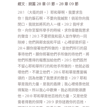
經文 : 詩篇 28 章 01 節 ~ 28 章 09 節
28:1 （大衛的詩。）耶和華啊，我要求告
你！我的磐石啊，不要向我緘默！倘若你向我
閉口，我就如將死的人一樣。28:2 我呼求
你，向你至聖所舉手的時候，求你垂聽我懇求
的聲音！28:3 不要把我和惡人並作孽的一同
除掉；他們與鄰舍說和平話，心裡卻是奸惡。
28:4 願你按著他們所做的，並他們所行的惡
事待他們。願你照著他們手所做的待他們，將
他們所應得的報應加給他們。28:5 他們既然
不留心耶和華所行的和他手所做的，他就必毀
壞他們，不建立他們。28:6 耶和華是應當稱
頌的，因為他聽了我懇求的聲音。28:7 耶和
華是我的力量，是我的盾牌；我心裡倚靠他就
得幫助。所以我心中歡樂，我必用詩歌頌讚
他。28:8 耶和華是他百姓的力量，又是他受
膏者得救的保障。28:9 求你拯救你的百姓，