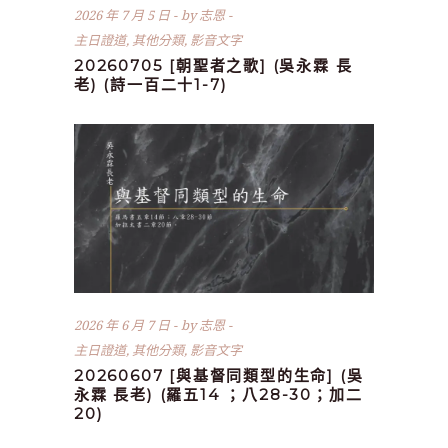
2026 年 7 月 5 日
by
志恩
主日證道
,
其他分類
,
影音文字
20260705 [朝聖者之歌] (吳永霖 長
老) (詩一百二十1-7)
2026 年 6 月 7 日
by
志恩
主日證道
,
其他分類
,
影音文字
20260607 [與基督同類型的生命] (吳
永霖 長老) (羅五14 ；八28-30；加二
20)