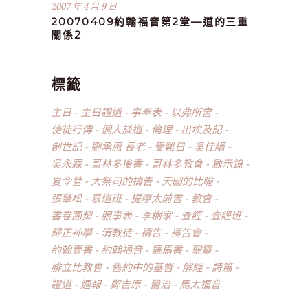
2007 年 4 月 9 日
20070409約翰福音第2堂—道的三重
關係2
標籤
主日
主日證道
事奉表
以弗所書
使徒行傳
個人談道
倫理
出埃及記
創世記
劉承恩 長老
受難日
吳佳縉
吳永霖
哥林多後書
哥林多教會
啟示錄
夏令營
大祭司的禱告
天國的比喻
張肇松
慕道班
提摩太前書
教會
書卷團契
服事表
李樹家
查經
查經班
歸正神學
清教徒
禱告
禱告會
約翰壹書
約翰福音
羅馬書
聖靈
腓立比教會
舊約中的基督
解經
詩篇
證道
週報
鄭吉原
醫治
馬太福音