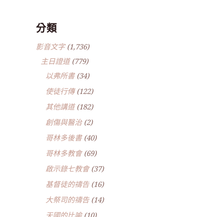
分類
影音文字
(1,736)
主日證道
(779)
以弗所書
(34)
使徒行傳
(122)
其他講道
(182)
創傷與醫治
(2)
哥林多後書
(40)
哥林多教會
(69)
啟示錄七教會
(37)
基督徒的禱告
(16)
大祭司的禱告
(14)
天國的比喻
(10)