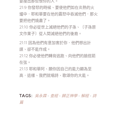
要搜出那些恨你的人。
21:9 你發怒的時候、要使他們如在炎熱的火
爐中．耶和華要在他的震怒中吞滅他們．那火
要把他們燒盡了。
21:10 你必從世上滅絕他們的子孫、〔子孫原
文作果子〕從人間滅絕他們的後裔。
21:11 因為他們有意加害於你．他們想出計
謀、卻不能作成。
21:12 你必使他們轉背逃跑、向他們的臉搭箭
在弦。
21:13 耶和華阿、願你因自己的能力顯為至
高．這樣、我們就唱詩、歌頌你的大能。
吳永霖
查經
歸正神學
解經
詩
TAGS:
-
-
-
-
篇