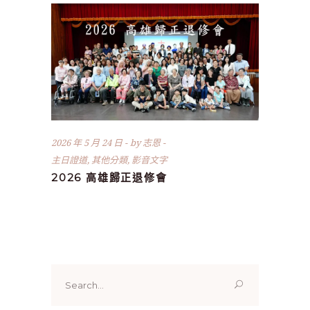
2026 年 5 月 24 日
by
志恩
主日證道
,
其他分類
,
影音文字
2026 高雄歸正退修會
Search
for: