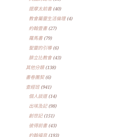
提摩太前書
(40)
教會屬靈生活倫理
(4)
約翰壹書
(27)
羅馬書
(79)
聖靈的引導
(6)
腓立比教會
(43)
其他分類
(138)
書卷團契
(6)
查經班
(941)
個人談道
(14)
出埃及記
(98)
創世記
(151)
彼得前書
(43)
約翰福音
(193)