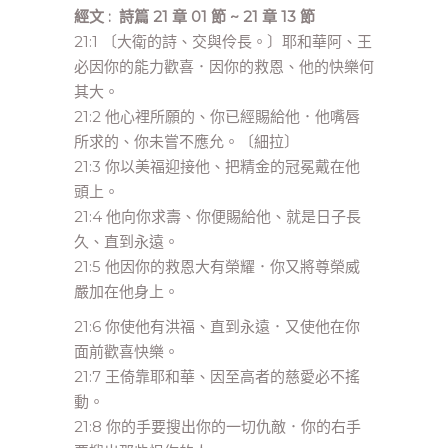
經文 : 詩篇 21 章 01 節 ~ 21 章 13 節
21:1 〔大衛的詩、交與伶長。〕耶和華阿、王
必因你的能力歡喜．因你的救恩、他的快樂何
其大。
21:2 他心裡所願的、你已經賜給他．他嘴唇
所求的、你未嘗不應允。〔細拉〕
21:3 你以美福迎接他、把精金的冠冕戴在他
頭上。
21:4 他向你求壽、你便賜給他、就是日子長
久、直到永遠。
21:5 他因你的救恩大有榮耀．你又將尊榮威
嚴加在他身上。
21:6 你使他有洪福、直到永遠．又使他在你
面前歡喜快樂。
21:7 王倚靠耶和華、因至高者的慈愛必不搖
動。
21:8 你的手要搜出你的一切仇敵．你的右手