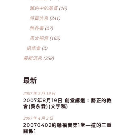
舊約中的基督
(16)
詩篇信息
(241)
雅各書
(27)
馬太福音
(165)
退修會
(2)
最新消息
(258)
最新
2007 年 2 月 19 日
2007年8月19日 創堂講道：歸正的教
會(吳永霖)(文字稿)
2007 年 4 月 2 日
20070402約翰福音第1堂—道的三重
關係1