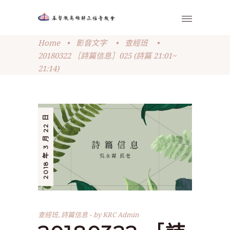
Home
•
影音文字
•
查經班
•
20180322 ［詩篇信息］025 (詩篇 21:01~
21:14)
2018 年 3 月 22 日
查經班
,
詩篇信息
by
KRC Admin