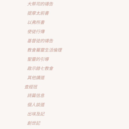
大祭司的禱告
提摩太前書
以弗所書
使徒行傳
基督徒的禱告
教會屬靈生活倫理
聖靈的引導
啟示錄七教會
其他講道
查經班
詩篇信息
個人談道
出埃及記
創世記