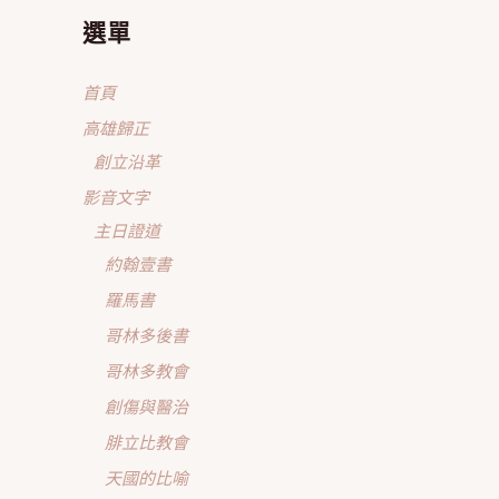
選單
首頁
高雄歸正
創立沿革
影音文字
主日證道
約翰壹書
羅馬書
哥林多後書
哥林多教會
創傷與醫治
腓立比教會
天國的比喻