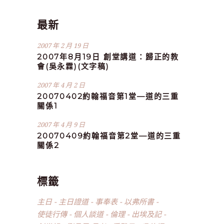
最新
2007 年 2 月 19 日
2007年8月19日 創堂講道：歸正的教
會(吳永霖)(文字稿)
2007 年 4 月 2 日
20070402約翰福音第1堂—道的三重
關係1
2007 年 4 月 9 日
20070409約翰福音第2堂—道的三重
關係2
標籤
主日
主日證道
事奉表
以弗所書
使徒行傳
個人談道
倫理
出埃及記