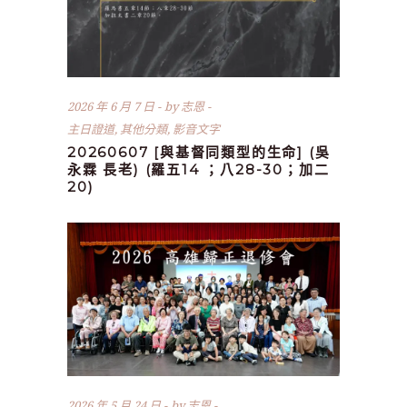
2026 年 6 月 7 日
by
志恩
主日證道
,
其他分類
,
影音文字
20260607 [與基督同類型的生命] (吳
永霖 長老) (羅五14 ；八28-30；加二
20)
2026 年 5 月 24 日
by
志恩