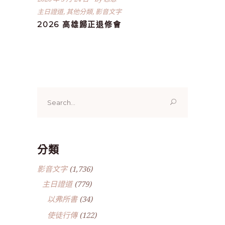
主日證道
,
其他分類
,
影音文字
2026 高雄歸正退修會
Search
for:
分類
影音文字
(1,736)
主日證道
(779)
以弗所書
(34)
使徒行傳
(122)