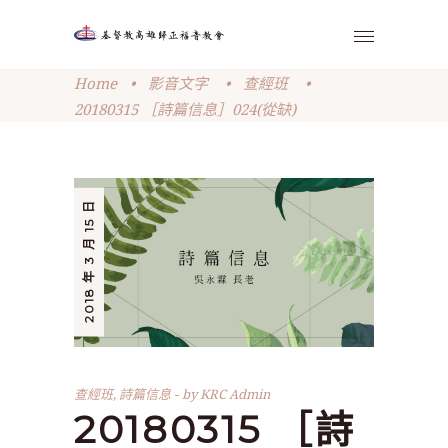
Home
•
影音文字
•
查經班
•
20180315 ［詩篇信息］024(從缺)
2018 年 3 月 15 日
查經班
,
詩篇信息
by
KRC Admin
20180315 ［詩