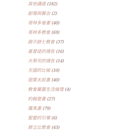
其他講道
(182)
創傷與醫治
(2)
哥林多後書
(40)
哥林多教會
(69)
啟示錄七教會
(37)
基督徒的禱告
(16)
大祭司的禱告
(14)
天國的比喻
(10)
提摩太前書
(40)
教會屬靈生活倫理
(4)
約翰壹書
(27)
羅馬書
(79)
聖靈的引導
(6)
腓立比教會
(43)