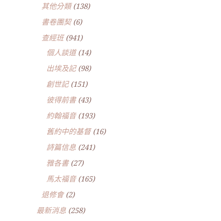
其他分類
(138)
書卷團契
(6)
查經班
(941)
個人談道
(14)
出埃及記
(98)
創世記
(151)
彼得前書
(43)
約翰福音
(193)
舊約中的基督
(16)
詩篇信息
(241)
雅各書
(27)
馬太福音
(165)
退修會
(2)
最新消息
(258)