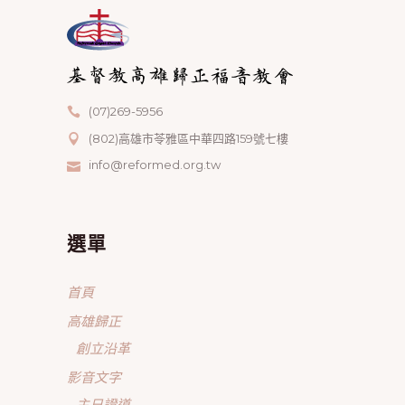
(07)269-5956
(802)高雄市苓雅區中華四路159號七樓
info@reformed.org.tw
選單
首頁
高雄歸正
創立沿革
影音文字
主日證道