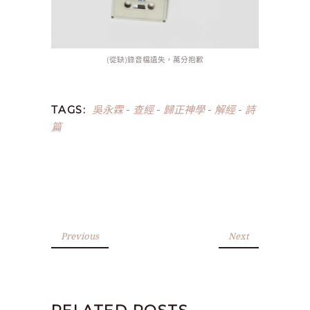
(從缺)錄音檔遺失，萬分抱歉
吳永霖
查經
歸正神學
解經
詩
TAGS:
-
-
-
-
篇
Previous
Next