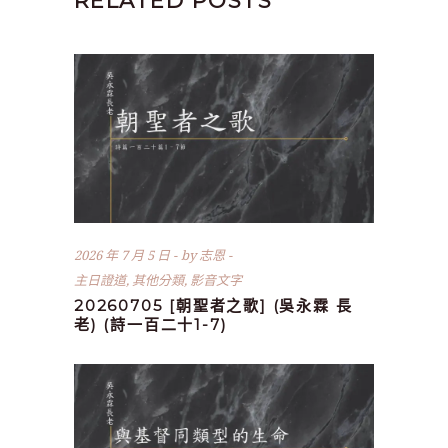
RELATED POSTS
2026 年 7 月 5 日
by
志恩
主日證道
,
其他分類
,
影音文字
20260705 [朝聖者之歌] (吳永霖 長
老) (詩一百二十1-7)