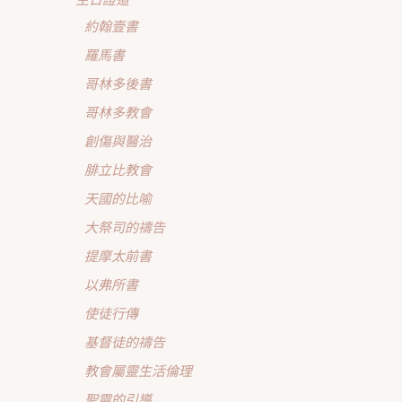
約翰壹書
羅馬書
哥林多後書
哥林多教會
創傷與醫治
腓立比教會
天國的比喻
大祭司的禱告
提摩太前書
以弗所書
使徒行傳
基督徒的禱告
教會屬靈生活倫理
聖靈的引導