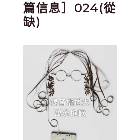
篇信息］024(從
缺)