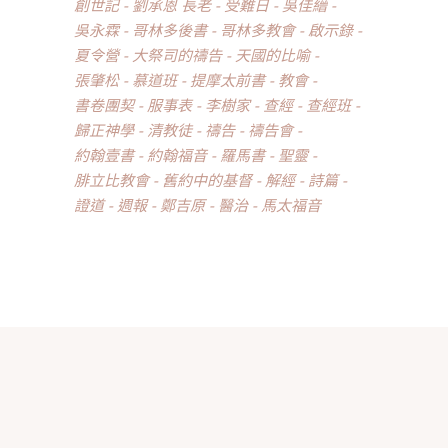
創世記
劉承恩 長老
受難日
吳佳縉
吳永霖
哥林多後書
哥林多教會
啟示錄
夏令營
大祭司的禱告
天國的比喻
張肇松
慕道班
提摩太前書
教會
書卷團契
服事表
李樹家
查經
查經班
歸正神學
清教徒
禱告
禱告會
約翰壹書
約翰福音
羅馬書
聖靈
腓立比教會
舊約中的基督
解經
詩篇
證道
週報
鄭吉原
醫治
馬太福音