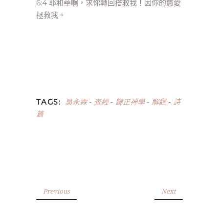
6:4 耶和華啊，求你轉回搭救我！因你的慈愛
拯救我。
吳永霖
查經
歸正神學
解經
詩
TAGS:
-
-
-
-
篇
Previous
Next