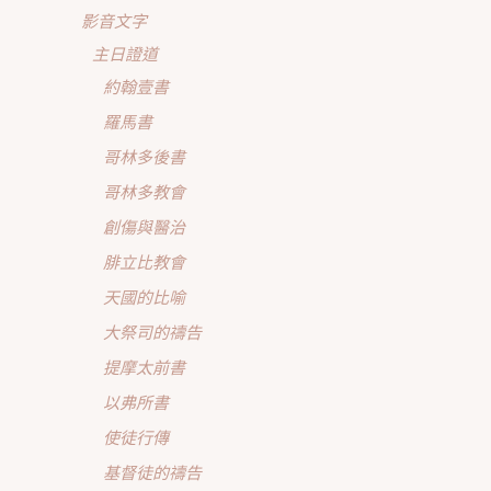
影音文字
主日證道
約翰壹書
羅馬書
哥林多後書
哥林多教會
創傷與醫治
腓立比教會
天國的比喻
大祭司的禱告
提摩太前書
以弗所書
使徒行傳
基督徒的禱告