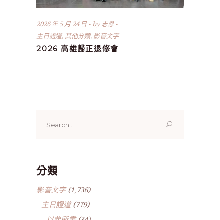
2026 年 5 月 24 日
by
志恩
主日證道
,
其他分類
,
影音文字
2026 高雄歸正退修會
Search
for:
分類
影音文字
(1,736)
主日證道
(779)
以弗所書
(34)