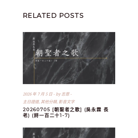
RELATED POSTS
2026 年 7 月 5 日
by
志恩
主日證道
,
其他分類
,
影音文字
20260705 [朝聖者之歌] (吳永霖 長
老) (詩一百二十1-7)