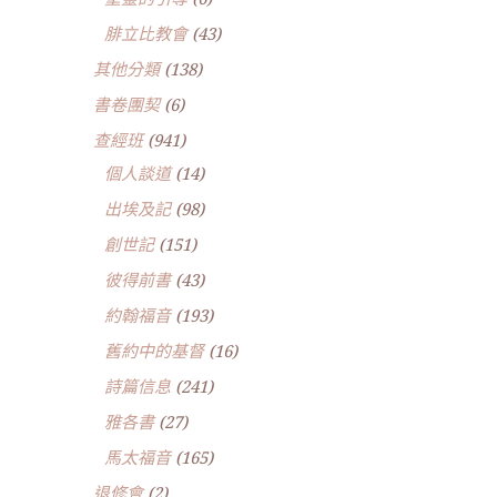
腓立比教會
(43)
其他分類
(138)
書卷團契
(6)
查經班
(941)
個人談道
(14)
出埃及記
(98)
創世記
(151)
彼得前書
(43)
約翰福音
(193)
舊約中的基督
(16)
詩篇信息
(241)
雅各書
(27)
馬太福音
(165)
退修會
(2)