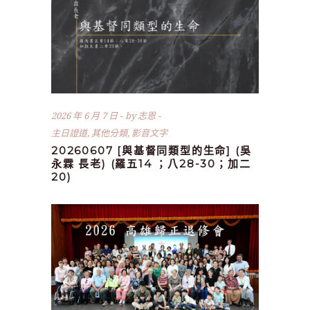
2026 年 6 月 7 日
by
志恩
主日證道
,
其他分類
,
影音文字
20260607 [與基督同類型的生命] (吳
永霖 長老) (羅五14 ；八28-30；加二
20)