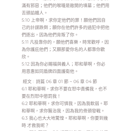
滿有邪惡；他們的喉嚨是敞開的墳墓；他們用
舌頭諂媚人。
5:10 上帝啊，求你定他們的罪！願他們因自
己的計謀跌倒；願你在他們許多的過犯中把他
們逐出，因為他們背叛了你。
5:11 凡投靠你的，願他們喜樂，時常歡呼，因
為你護庇他們；又願那愛你名的人都靠你歡
欣。
5:12 因為你必賜福與義人；耶和華啊，你必
用恩惠如同盾牌四面護衛他。
經文 : 詩篇 06 章 01 節 ~ 06 章 04 節
6:1 耶和華啊，求你不要在怒中責備我，也不
要在烈怒中懲罰我！
6:2 耶和華啊，求你可憐我，因為我軟弱。耶
和華啊，求你醫治我，因為我的骨頭發戰。
6:3 我心也大大地驚惶。耶和華啊，你要到幾
時 才救我呢？