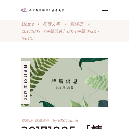
Home
•
影音文字
•
查經班
•
20171005 ［詩篇信息］007 (詩篇 05:01~
05:12)
2017 年 10 月 5 日
查經班
,
詩篇信息
by
KRC Admin