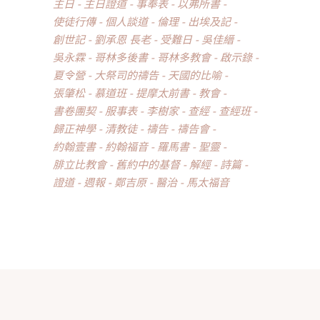
主日
主日證道
事奉表
以弗所書
使徒行傳
個人談道
倫理
出埃及記
創世記
劉承恩 長老
受難日
吳佳縉
吳永霖
哥林多後書
哥林多教會
啟示錄
夏令營
大祭司的禱告
天國的比喻
張肇松
慕道班
提摩太前書
教會
書卷團契
服事表
李樹家
查經
查經班
歸正神學
清教徒
禱告
禱告會
約翰壹書
約翰福音
羅馬書
聖靈
腓立比教會
舊約中的基督
解經
詩篇
證道
週報
鄭吉原
醫治
馬太福音