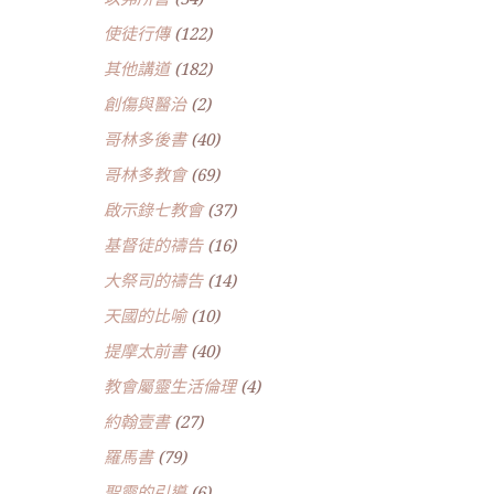
使徒行傳
(122)
其他講道
(182)
創傷與醫治
(2)
哥林多後書
(40)
哥林多教會
(69)
啟示錄七教會
(37)
基督徒的禱告
(16)
大祭司的禱告
(14)
天國的比喻
(10)
提摩太前書
(40)
教會屬靈生活倫理
(4)
約翰壹書
(27)
羅馬書
(79)
聖靈的引導
(6)