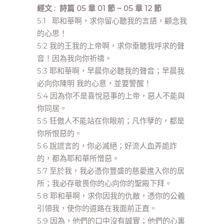
經文 : 詩篇 05 章 01 節 ~ 05 章 12 節
5:1 耶和華啊，求你留心聽我的言語，顧念我
的心思！
5:2 我的王我的上帝啊，求你垂聽我呼求的聲
音！因為我向你祈禱。
5:3 耶和華啊，早晨你必聽我的聲音；早晨我
必向你陳明 我的心意，並要警醒！
5:4 因為你不是喜悅惡事的上帝，惡人不能與
你同居。
5:5 狂傲人不能站在你眼前；凡作孽的，都是
你所恨惡的。
5:6 說謊言的，你必滅絕；好流人血弄詭詐
的，都為耶和華所憎惡。
5:7 至於我，我必憑你豐盛的慈愛進入你的居
所；我必存敬畏你的心向你的聖殿下拜。
5:8 耶和華啊，求你因我的仇敵，憑你的公義
引領我，使你的道路在我面前正直。
5:9 因為，他們的口中沒有誠實；他們的心裏