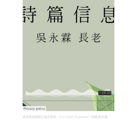
基督教高雄歸正福音教會
·
20171005 Psalms007 詩篇(吳永霖)