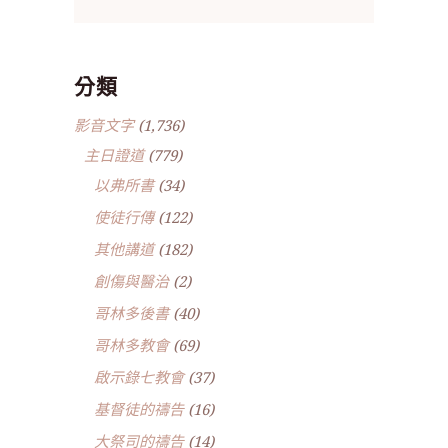
分類
影音文字
(1,736)
主日證道
(779)
以弗所書
(34)
使徒行傳
(122)
其他講道
(182)
創傷與醫治
(2)
哥林多後書
(40)
哥林多教會
(69)
啟示錄七教會
(37)
基督徒的禱告
(16)
大祭司的禱告
(14)