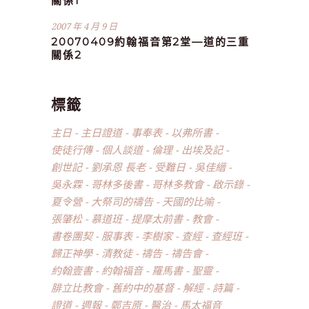
關係1
2007 年 4 月 9 日
20070409約翰福音第2堂—道的三重
關係2
標籤
主日
主日證道
事奉表
以弗所書
使徒行傳
個人談道
倫理
出埃及記
創世記
劉承恩 長老
受難日
吳佳縉
吳永霖
哥林多後書
哥林多教會
啟示錄
夏令營
大祭司的禱告
天國的比喻
張肇松
慕道班
提摩太前書
教會
書卷團契
服事表
李樹家
查經
查經班
歸正神學
清教徒
禱告
禱告會
約翰壹書
約翰福音
羅馬書
聖靈
腓立比教會
舊約中的基督
解經
詩篇
證道
週報
鄭吉原
醫治
馬太福音