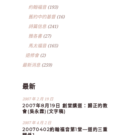
約翰福音
(193)
舊約中的基督
(16)
詩篇信息
(241)
雅各書
(27)
馬太福音
(165)
退修會
(2)
最新消息
(259)
最新
2007 年 2 月 19 日
2007年8月19日 創堂講道：歸正的教
會(吳永霖)(文字稿)
2007 年 4 月 2 日
20070402約翰福音第1堂—道的三重