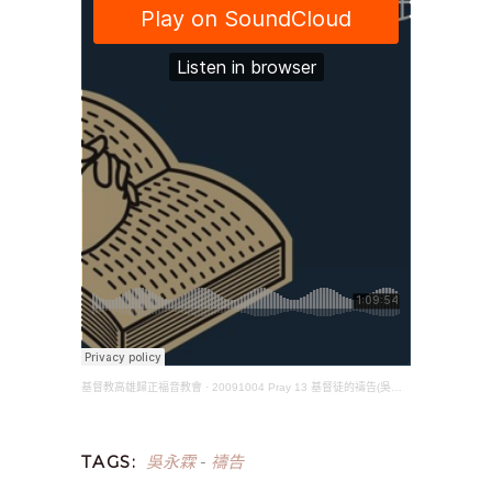
基督教高雄歸正福音教會
·
20091004 Pray 13 基督徒的禱告(吳永霖長老)
吳永霖
禱告
TAGS:
-