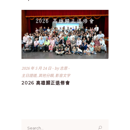
2026 年 5 月 24 日
by
志恩
主日證道
,
其他分類
,
影音文字
2026 高雄歸正退修會
Search
for: