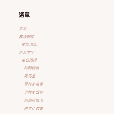
選單
首頁
高雄歸正
創立沿革
影音文字
主日證道
約翰壹書
羅馬書
哥林多後書
哥林多教會
創傷與醫治
腓立比教會