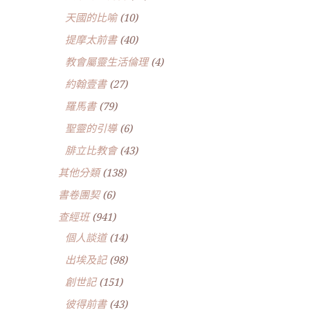
天國的比喻
(10)
提摩太前書
(40)
教會屬靈生活倫理
(4)
約翰壹書
(27)
羅馬書
(79)
聖靈的引導
(6)
腓立比教會
(43)
其他分類
(138)
書卷團契
(6)
查經班
(941)
個人談道
(14)
出埃及記
(98)
創世記
(151)
彼得前書
(43)