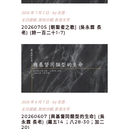
2026 年 7 月 5 日
by
志恩
主日證道
,
其他分類
,
影音文字
20260705 [朝聖者之歌] (吳永霖 長
老) (詩一百二十1-7)
2026 年 6 月 7 日
by
志恩
主日證道
,
其他分類
,
影音文字
20260607 [與基督同類型的生命] (吳
永霖 長老) (羅五14 ；八28-30；加二
20)