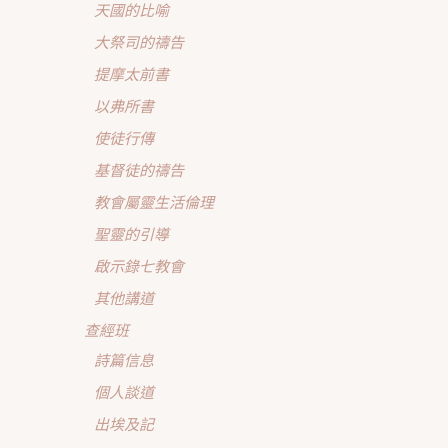
天國的比喻
大祭司的禱告
提摩太前書
以弗所書
使徒行傳
基督徒的禱告
教會屬靈生活倫理
聖靈的引導
啟示錄七教會
其他講道
查經班
詩篇信息
個人談道
出埃及記