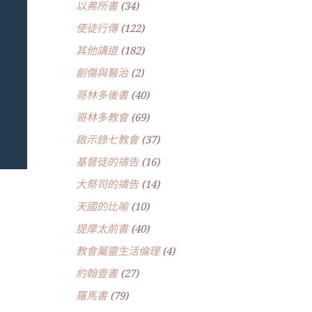
以弗所書
(34)
使徒行傳
(122)
其他講道
(182)
創傷與醫治
(2)
哥林多後書
(40)
哥林多教會
(69)
啟示錄七教會
(37)
基督徒的禱告
(16)
大祭司的禱告
(14)
天國的比喻
(10)
提摩太前書
(40)
教會屬靈生活倫理
(4)
約翰壹書
(27)
羅馬書
(79)