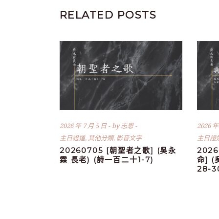
RELATED POSTS
2026 年 7 月 5 日
by
志恩
2026 年
主日證道
,
其他分類
,
影音文字
主日證
20260705 [朝聖者之歌] (吳永
202
霖 長老) (詩一百二十1-7)
命] 
28-