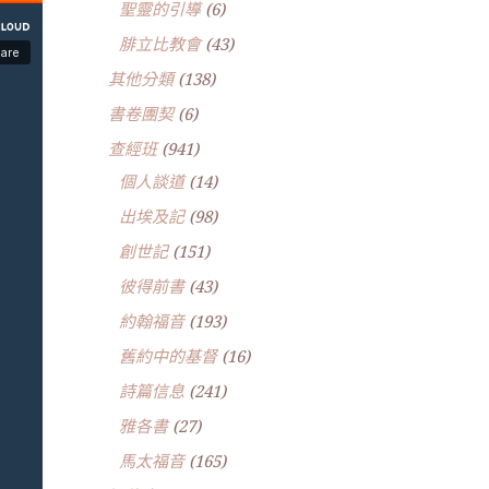
聖靈的引導
(6)
腓立比教會
(43)
其他分類
(138)
書卷團契
(6)
查經班
(941)
個人談道
(14)
出埃及記
(98)
創世記
(151)
彼得前書
(43)
約翰福音
(193)
舊約中的基督
(16)
詩篇信息
(241)
雅各書
(27)
馬太福音
(165)