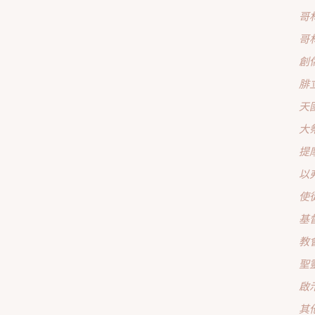
哥
哥
創
腓
天
大
提
以
使
基
教
聖
啟
其