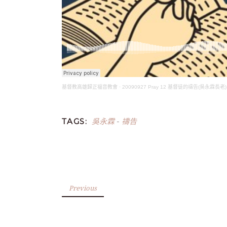
基督教高雄歸正福音教會
·
20090927 Pray 12 基督徒的禱告(吳永霖長老)
吳永霖
禱告
TAGS:
-
Previous