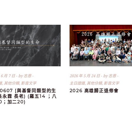
 6 月 7 日
by
志恩
2026 年 5 月 24 日
by
志恩
道
,
其他分類
,
影音文字
主日證道
,
其他分類
,
影音文字
60607 [與基督同類型的生
2026 高雄歸正退修會
(吳永霖 長老) (羅五14 ；八
30；加二20)