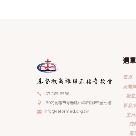
選
首頁
高雄
(07)269-5956
創立
(802)高雄市苓雅區中華四路159號七樓
影音
info@reformed.org.tw
主日
約
羅