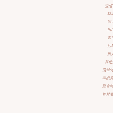
查經
詩
個
出
創
約
馬
其他
最新
奉獻
聚會
聯繫