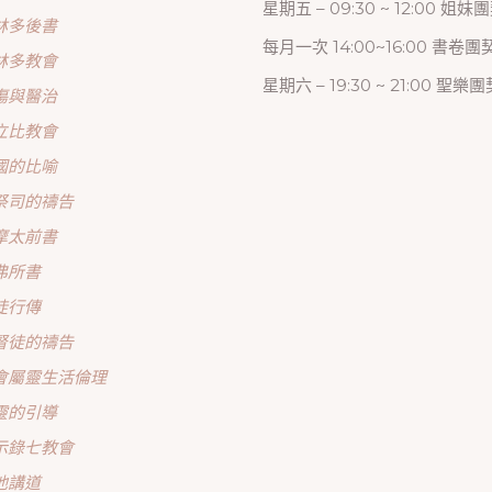
星期五 – 09:30 ~ 12:00 姐妹
林多後書
每月一次 14:00~16:00 書卷團
林多教會
星期六 – 19:30 ~ 21:00 聖樂團
傷與醫治
立比教會
國的比喻
祭司的禱告
摩太前書
弗所書
徒行傳
督徒的禱告
會屬靈生活倫理
靈的引導
示錄七教會
他講道