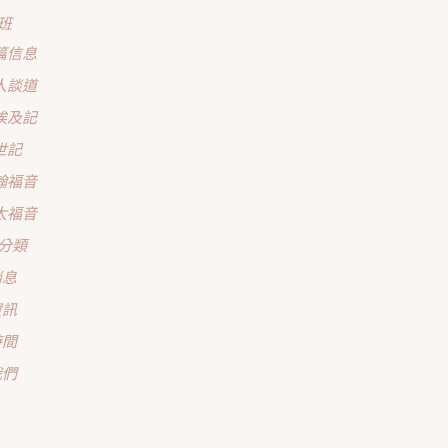
班
篇信息
人談道
埃及記
世記
翰福音
太福音
分類
消息
資訊
時間
我們