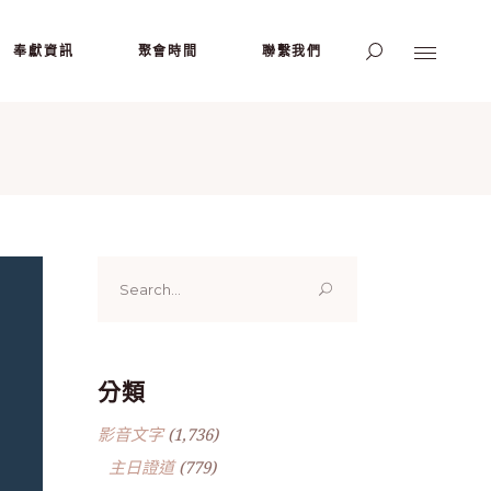
奉獻資訊
聚會時間
聯繫我們
Search
for:
分類
影音文字
(1,736)
主日證道
(779)