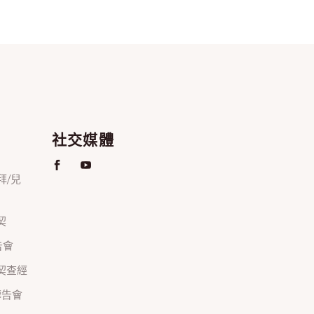
社交媒體
禮拜/兒
契
禱告會
正團契查經
間禱告會