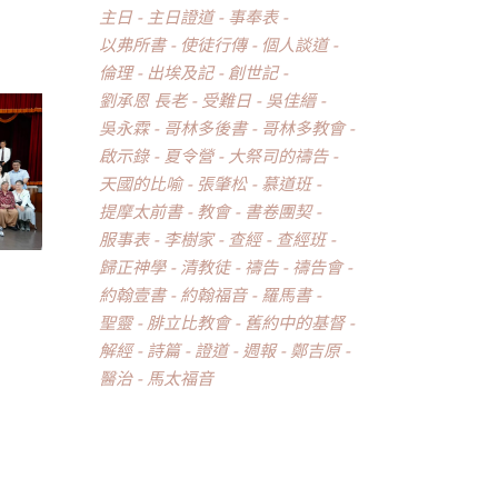
主日
主日證道
事奉表
以弗所書
使徒行傳
個人談道
倫理
出埃及記
創世記
劉承恩 長老
受難日
吳佳縉
吳永霖
哥林多後書
哥林多教會
啟示錄
夏令營
大祭司的禱告
天國的比喻
張肇松
慕道班
提摩太前書
教會
書卷團契
服事表
李樹家
查經
查經班
歸正神學
清教徒
禱告
禱告會
約翰壹書
約翰福音
羅馬書
聖靈
腓立比教會
舊約中的基督
解經
詩篇
證道
週報
鄭吉原
醫治
馬太福音