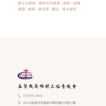
腓立比教會
舊約中的基督
解經
詩篇
證道
週報
鄭吉原
醫治
馬太福音
(07)269-5956
(802)高雄市苓雅區中華四路159號七樓