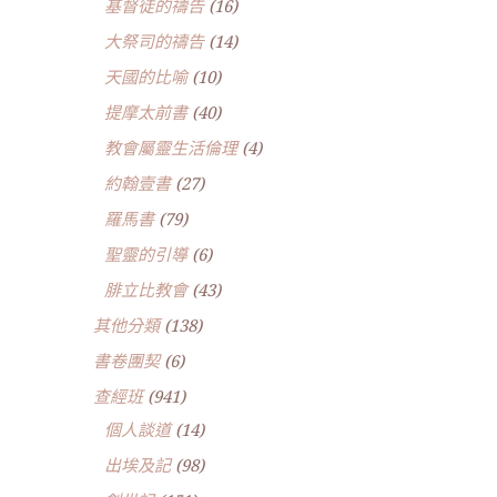
基督徒的禱告
(16)
大祭司的禱告
(14)
天國的比喻
(10)
提摩太前書
(40)
教會屬靈生活倫理
(4)
約翰壹書
(27)
羅馬書
(79)
聖靈的引導
(6)
腓立比教會
(43)
其他分類
(138)
書卷團契
(6)
查經班
(941)
個人談道
(14)
出埃及記
(98)