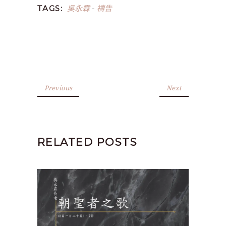
吳永霖
禱告
TAGS:
-
Previous
Next
RELATED POSTS