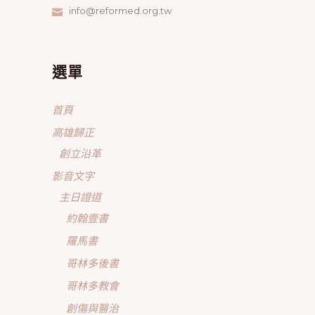
info@reformed.org.tw
選單
首頁
高雄歸正
創立沿革
影音文字
主日證道
約翰壹書
羅馬書
哥林多後書
哥林多教會
創傷與醫治