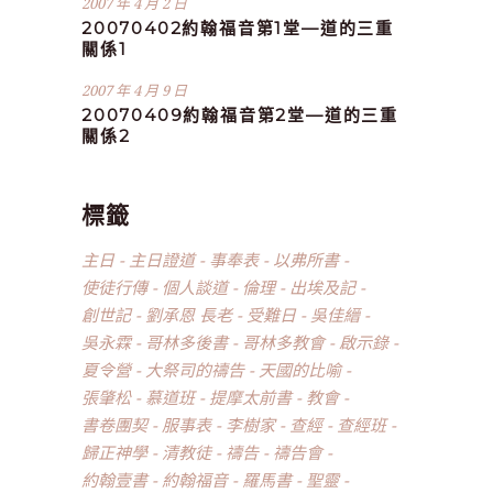
2007 年 4 月 2 日
20070402約翰福音第1堂—道的三重
關係1
2007 年 4 月 9 日
20070409約翰福音第2堂—道的三重
關係2
標籤
主日
主日證道
事奉表
以弗所書
使徒行傳
個人談道
倫理
出埃及記
創世記
劉承恩 長老
受難日
吳佳縉
吳永霖
哥林多後書
哥林多教會
啟示錄
夏令營
大祭司的禱告
天國的比喻
張肇松
慕道班
提摩太前書
教會
書卷團契
服事表
李樹家
查經
查經班
歸正神學
清教徒
禱告
禱告會
約翰壹書
約翰福音
羅馬書
聖靈