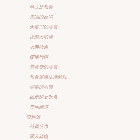
腓立比教會
天國的比喻
大祭司的禱告
提摩太前書
以弗所書
使徒行傳
基督徒的禱告
教會屬靈生活倫理
聖靈的引導
啟示錄七教會
其他講道
查經班
詩篇信息
個人談道