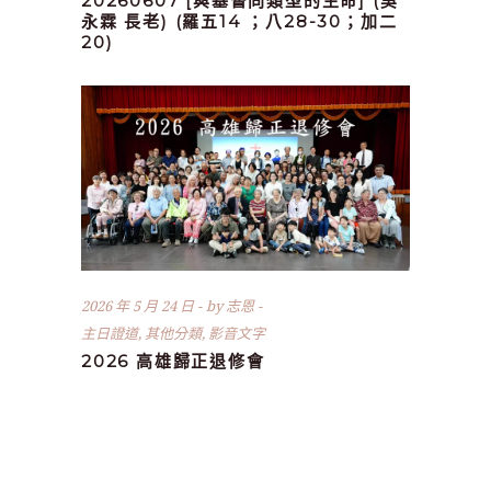
20260607 [與基督同類型的生命] (吳
永霖 長老) (羅五14 ；八28-30；加二
20)
2026 年 5 月 24 日
by
志恩
主日證道
,
其他分類
,
影音文字
2026 高雄歸正退修會