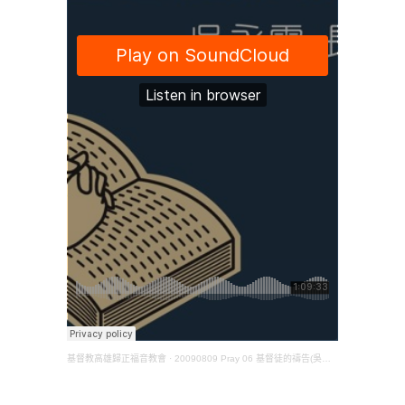
基督教高雄歸正福音教會
·
20090809 Pray 06 基督徒的禱告(吳永霖長老)