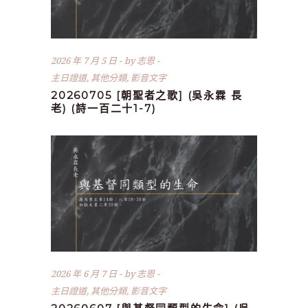
2026 年 7 月 5 日
by
志恩
主日證道
,
其他分類
,
影音文字
20260705 [朝聖者之歌] (吳永霖 長
老) (詩一百二十1-7)
2026 年 6 月 7 日
by
志恩
主日證道
,
其他分類
,
影音文字