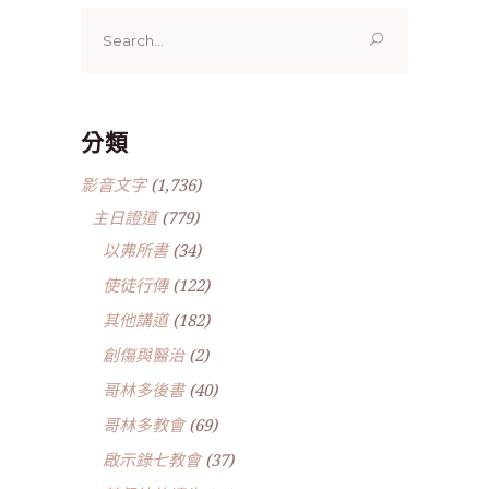
Search
for:
分類
影音文字
(1,736)
主日證道
(779)
以弗所書
(34)
使徒行傳
(122)
其他講道
(182)
創傷與醫治
(2)
哥林多後書
(40)
哥林多教會
(69)
啟示錄七教會
(37)