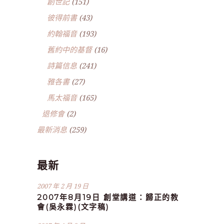
創世記
(151)
彼得前書
(43)
約翰福音
(193)
舊約中的基督
(16)
詩篇信息
(241)
雅各書
(27)
馬太福音
(165)
退修會
(2)
最新消息
(259)
最新
2007 年 2 月 19 日
2007年8月19日 創堂講道：歸正的教
會(吳永霖)(文字稿)