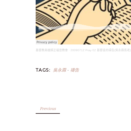
基督教高雄歸正福音教會
·
20090712 Pray 02 基督徒的禱告(吳永霖長老)
吳永霖
禱告
TAGS:
-
Previous