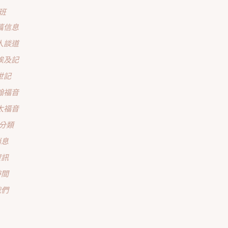
班
篇信息
人談道
埃及記
世記
翰福音
太福音
分類
消息
資訊
時間
我們