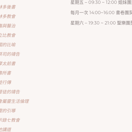
星期五 – 09:30 ~ 12:00 姐妹
林多後書
每月一次 14:00~16:00 書卷團
林多教會
星期六 – 19:30 ~ 21:00 聖樂團
傷與醫治
立比教會
國的比喻
祭司的禱告
摩太前書
弗所書
徒行傳
督徒的禱告
會屬靈生活倫理
靈的引導
示錄七教會
他講道