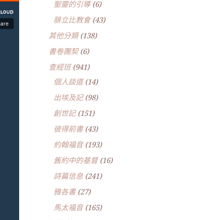
聖靈的引導
(6)
腓立比教會
(43)
其他分類
(138)
書卷團契
(6)
查經班
(941)
個人談道
(14)
出埃及記
(98)
創世記
(151)
彼得前書
(43)
約翰福音
(193)
舊約中的基督
(16)
詩篇信息
(241)
雅各書
(27)
馬太福音
(165)