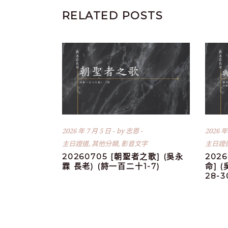
RELATED POSTS
2026 年 7 月 5 日
by
志恩
2026 年
主日證道
,
其他分類
,
影音文字
主日證
20260705 [朝聖者之歌] (吳永
202
霖 長老) (詩一百二十1-7)
命] 
28-