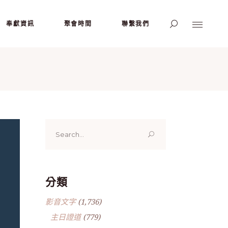
奉獻資訊
聚會時間
聯繫我們
Search
for:
分類
影音文字
(1,736)
主日證道
(779)