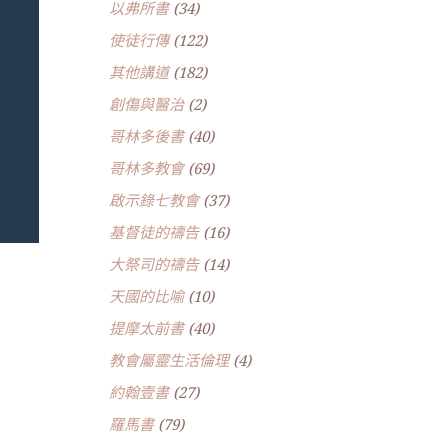
以弗所書
(34)
使徒行傳
(122)
其他講道
(182)
創傷與醫治
(2)
哥林多後書
(40)
哥林多教會
(69)
啟示錄七教會
(37)
基督徒的禱告
(16)
大祭司的禱告
(14)
天國的比喻
(10)
提摩太前書
(40)
教會屬靈生活倫理
(4)
約翰壹書
(27)
羅馬書
(79)