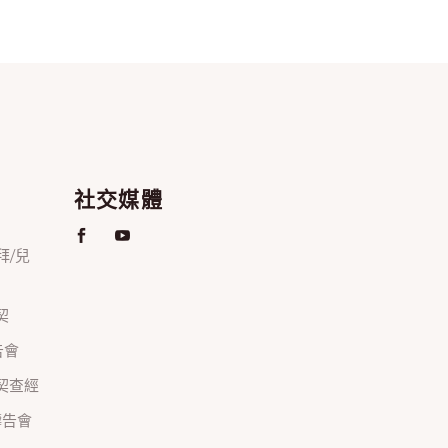
社交媒體
禮拜/兒
契
禱告會
正團契查經
間禱告會