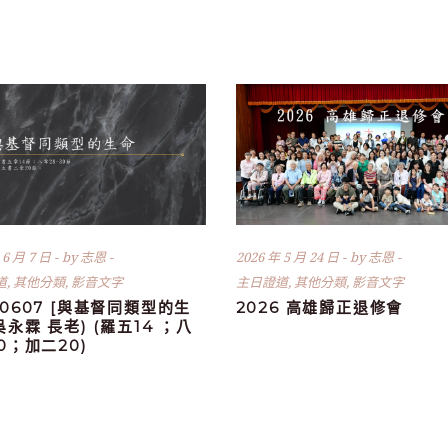
 6 月 7 日
by
志恩
2026 年 5 月 24 日
by
志恩
道
,
其他分類
,
影音文字
主日證道
,
其他分類
,
影音文字
60607 [與基督同類型的生
2026 高雄歸正退修會
(吳永霖 長老) (羅五14 ；八
30；加二20)