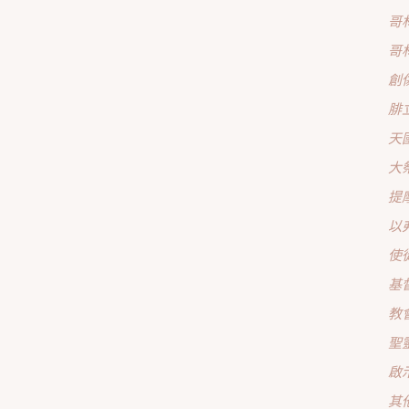
哥
哥
創
腓
天
大
提
以
使
基
教
聖
啟
其