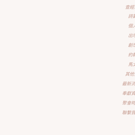
查經
詩
個
出
創
約
馬
其他
最新
奉獻
聚會
聯繫