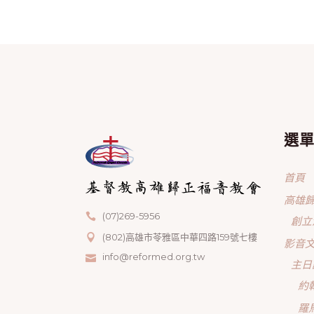
選
首頁
高雄
(07)269-5956
創立
(802)高雄市苓雅區中華四路159號七樓
影音
info@reformed.org.tw
主日
約
羅