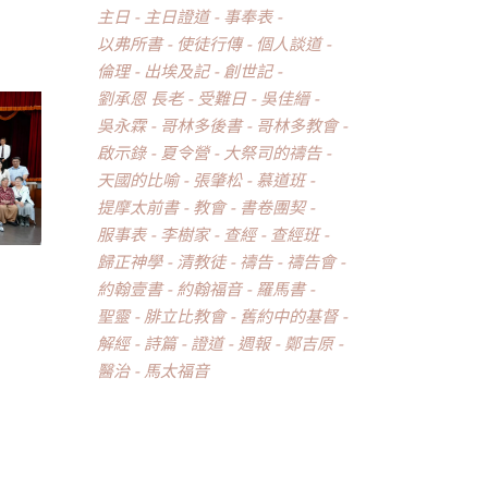
主日
主日證道
事奉表
以弗所書
使徒行傳
個人談道
倫理
出埃及記
創世記
劉承恩 長老
受難日
吳佳縉
吳永霖
哥林多後書
哥林多教會
啟示錄
夏令營
大祭司的禱告
天國的比喻
張肇松
慕道班
提摩太前書
教會
書卷團契
服事表
李樹家
查經
查經班
歸正神學
清教徒
禱告
禱告會
約翰壹書
約翰福音
羅馬書
聖靈
腓立比教會
舊約中的基督
解經
詩篇
證道
週報
鄭吉原
醫治
馬太福音