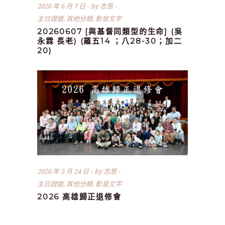
2026 年 6 月 7 日
by
志恩
主日證道
,
其他分類
,
影音文字
20260607 [與基督同類型的生命] (吳
永霖 長老) (羅五14 ；八28-30；加二
20)
2026 年 5 月 24 日
by
志恩
主日證道
,
其他分類
,
影音文字
2026 高雄歸正退修會