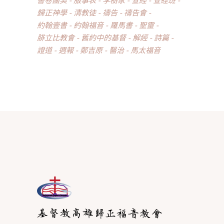
歸正神學
清教徒
禱告
禱告會
約翰壹書
約翰福音
羅馬書
聖靈
腓立比教會
舊約中的基督
解經
詩篇
證道
週報
鄭吉原
醫治
馬太福音