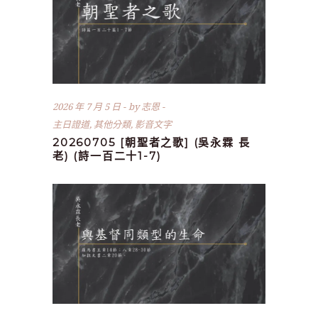
2026 年 7 月 5 日
by
志恩
主日證道
,
其他分類
,
影音文字
20260705 [朝聖者之歌] (吳永霖 長
老) (詩一百二十1-7)