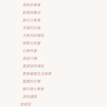
哥林多教會
創傷與醫治
腓立比教會
天國的比喻
大祭司的禱告
提摩太前書
以弗所書
使徒行傳
基督徒的禱告
教會屬靈生活倫理
聖靈的引導
啟示錄七教會
其他講道
查經班