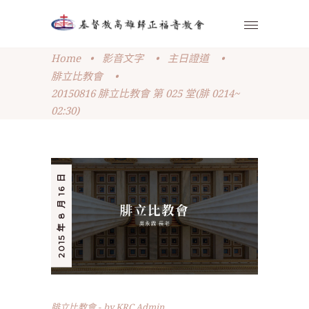
Home
•
影音文字
•
主日證道
•
腓立比教會
•
20150816 腓立比教會 第 025 堂(腓 0214~
02:30)
2015 年 8 月 16 日
腓立比教會
by
KRC Admin