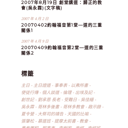
2007年8月19日 創堂講道：歸正的教
會(吳永霖)(文字稿)
2007 年 4 月 2 日
20070402約翰福音第1堂—道的三重
關係1
2007 年 4 月 9 日
20070409約翰福音第2堂—道的三重
關係2
標籤
主日
主日證道
事奉表
以弗所書
使徒行傳
個人談道
倫理
出埃及記
創世記
劉承恩 長老
受難日
吳佳縉
吳永霖
哥林多後書
哥林多教會
啟示錄
夏令營
大祭司的禱告
天國的比喻
張肇松
慕道班
提摩太前書
教會
書卷團契
服事表
李樹家
查經
查經班