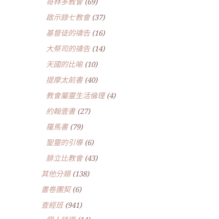
哥林多教會
(69)
啟示錄七教會
(37)
基督徒的禱告
(16)
大祭司的禱告
(14)
天國的比喻
(10)
提摩太前書
(40)
教會屬靈生活倫理
(4)
約翰壹書
(27)
羅馬書
(79)
聖靈的引導
(6)
腓立比教會
(43)
其他分類
(138)
書卷團契
(6)
查經班
(941)