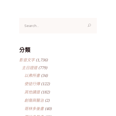
Search
for:
分類
影音文字
(1,736)
主日證道
(779)
以弗所書
(34)
使徒行傳
(122)
其他講道
(182)
創傷與醫治
(2)
哥林多後書
(40)