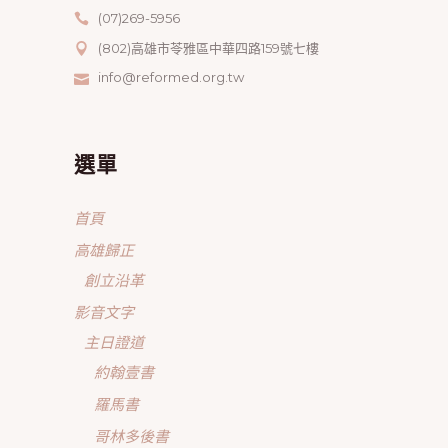
(07)269-5956
(802)高雄市苓雅區中華四路159號七樓
info@reformed.org.tw
選單
首頁
高雄歸正
創立沿革
影音文字
主日證道
約翰壹書
羅馬書
哥林多後書