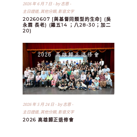
2026 年 6 月 7 日
by
志恩
主日證道
,
其他分類
,
影音文字
20260607 [與基督同類型的生命] (吳
永霖 長老) (羅五14 ；八28-30；加二
20)
2026 年 5 月 24 日
by
志恩
主日證道
,
其他分類
,
影音文字
2026 高雄歸正退修會