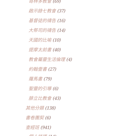
哥林多教會
(69)
啟示錄七教會
(37)
基督徒的禱告
(16)
大祭司的禱告
(14)
天國的比喻
(10)
提摩太前書
(40)
教會屬靈生活倫理
(4)
約翰壹書
(27)
羅馬書
(79)
聖靈的引導
(6)
腓立比教會
(43)
其他分類
(138)
書卷團契
(6)
查經班
(941)