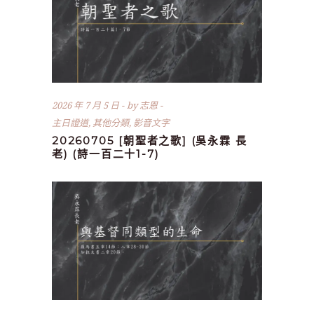
2026 年 7 月 5 日
by
志恩
主日證道
,
其他分類
,
影音文字
20260705 [朝聖者之歌] (吳永霖 長
老) (詩一百二十1-7)