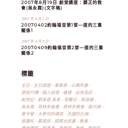
2007年8月19日 創堂講道：歸正的教
會(吳永霖)(文字稿)
2007 年 4 月 2 日
20070402約翰福音第1堂—道的三重
關係1
2007 年 4 月 9 日
20070409約翰福音第2堂—道的三重
關係2
標籤
主日
主日證道
事奉表
以弗所書
使徒行傳
個人談道
倫理
出埃及記
創世記
劉承恩 長老
受難日
吳佳縉
吳永霖
哥林多後書
哥林多教會
啟示錄
夏令營
大祭司的禱告
天國的比喻
張肇松
慕道班
提摩太前書
教會
書卷團契
服事表
李樹家
查經
查經班