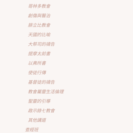
哥林多教會
創傷與醫治
腓立比教會
天國的比喻
大祭司的禱告
提摩太前書
以弗所書
使徒行傳
基督徒的禱告
教會屬靈生活倫理
聖靈的引導
啟示錄七教會
其他講道
查經班