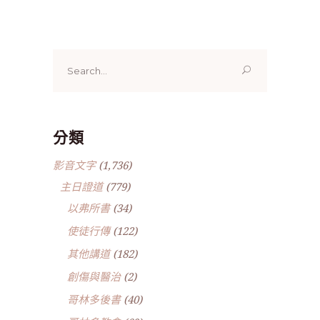
Search
for:
分類
影音文字
(1,736)
主日證道
(779)
以弗所書
(34)
使徒行傳
(122)
其他講道
(182)
創傷與醫治
(2)
哥林多後書
(40)