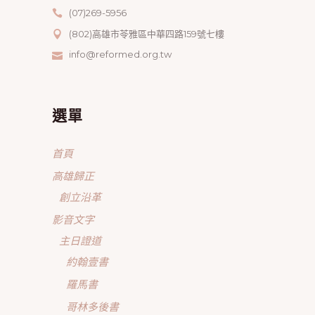
(07)269-5956
(802)高雄市苓雅區中華四路159號七樓
info@reformed.org.tw
選單
首頁
高雄歸正
創立沿革
影音文字
主日證道
約翰壹書
羅馬書
哥林多後書