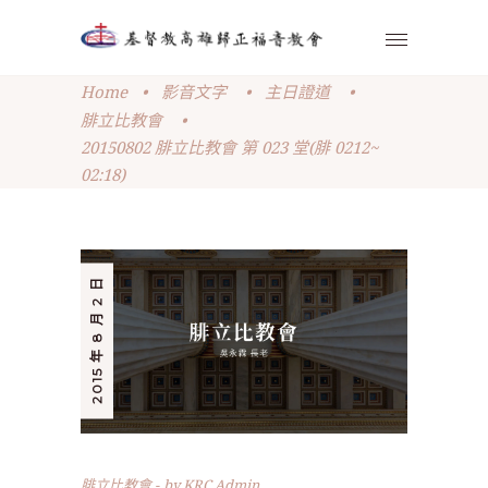
Home
•
影音文字
•
主日證道
•
腓立比教會
•
20150802 腓立比教會 第 023 堂(腓 0212~
02:18)
2015 年 8 月 2 日
腓立比教會
by
KRC Admin