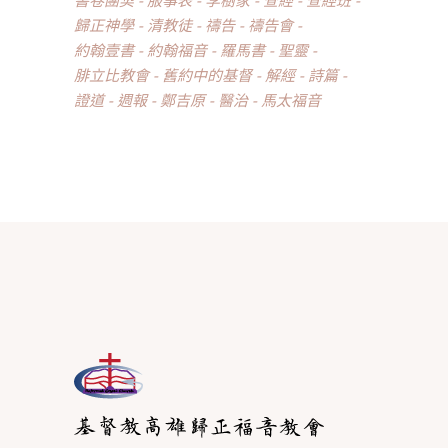
歸正神學
清教徒
禱告
禱告會
約翰壹書
約翰福音
羅馬書
聖靈
腓立比教會
舊約中的基督
解經
詩篇
證道
週報
鄭吉原
醫治
馬太福音