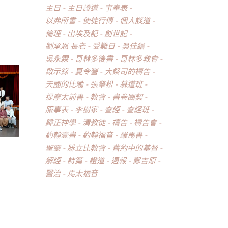
主日
主日證道
事奉表
以弗所書
使徒行傳
個人談道
倫理
出埃及記
創世記
劉承恩 長老
受難日
吳佳縉
吳永霖
哥林多後書
哥林多教會
啟示錄
夏令營
大祭司的禱告
天國的比喻
張肇松
慕道班
提摩太前書
教會
書卷團契
服事表
李樹家
查經
查經班
歸正神學
清教徒
禱告
禱告會
約翰壹書
約翰福音
羅馬書
聖靈
腓立比教會
舊約中的基督
解經
詩篇
證道
週報
鄭吉原
醫治
馬太福音