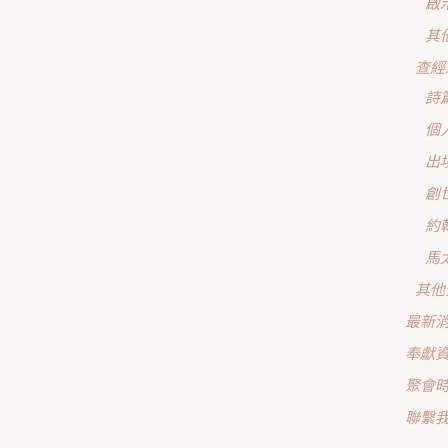
啟
其
查經
詩
個
出
創
約
馬
其他
最新
奉獻
聚會
聯繫