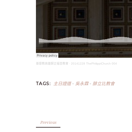
基督教高雄歸正福音教會
·
20141228 ThePhilippiChurch 004
主日證道
吳永霖
腓立比教會
TAGS:
-
-
Previous