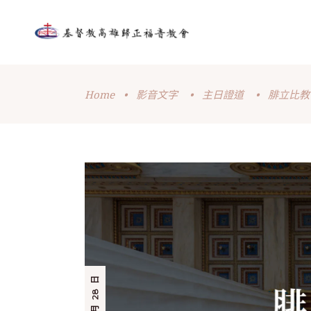
Home
•
影音文字
•
主日證道
•
腓立比教