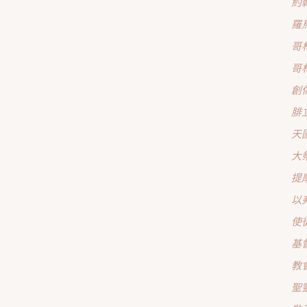
約
羅
哥
哥
創
腓
天
大
提
以
使
基
教
聖