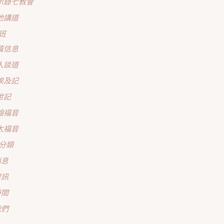
示錄七教會
他講道
班
篇信息
人談道
埃及記
世記
翰福音
太福音
分類
消息
資訊
時間
我們