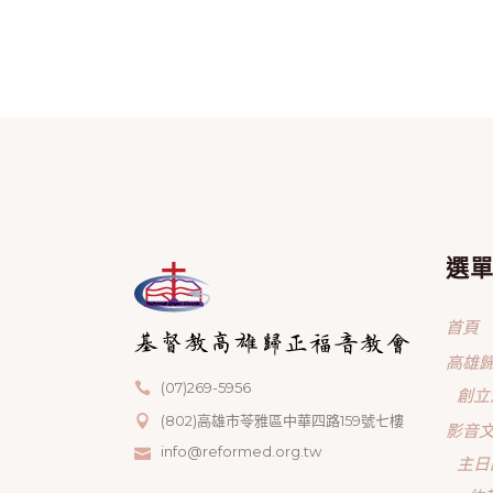
選
首頁
高雄
(07)269-5956
創立
(802)高雄市苓雅區中華四路159號七樓
影音
info@reformed.org.tw
主日