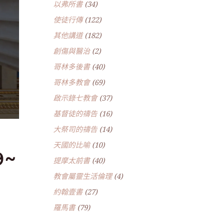
以弗所書
(34)
使徒行傳
(122)
其他講道
(182)
創傷與醫治
(2)
哥林多後書
(40)
哥林多教會
(69)
啟示錄七教會
(37)
基督徒的禱告
(16)
大祭司的禱告
(14)
天國的比喻
(10)
9~
提摩太前書
(40)
教會屬靈生活倫理
(4)
約翰壹書
(27)
羅馬書
(79)