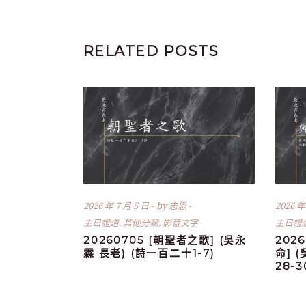
RELATED POSTS
2026 年 7 月 5 日
by
志恩
2026 年
主日證道
,
其他分類
,
影音文字
主日證
20260705 [朝聖者之歌] (吳永
202
霖 長老) (詩一百二十1-7)
命] 
28-