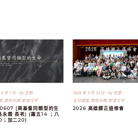
 6 月 7 日
by
志恩
2026 年 5 月 24 日
by
志恩
道
,
其他分類
,
影音文字
主日證道
,
其他分類
,
影音文字
60607 [與基督同類型的生
2026 高雄歸正退修會
(吳永霖 長老) (羅五14 ；八
30；加二20)