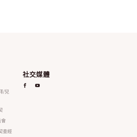
社交媒體
禮拜/兒
契
禱告會
正團契查經