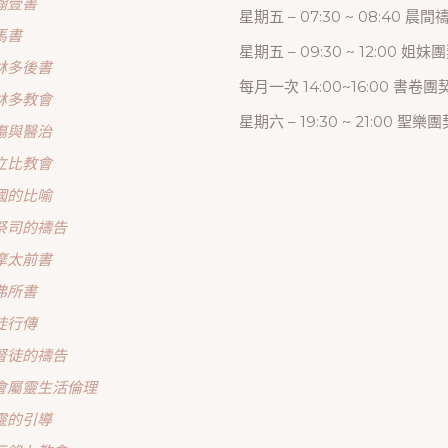
翰壹書
星期五 – 07:30 ~ 08:40 晨
馬書
星期五 – 09:30 ~ 12:00 姐妹
林多後書
每月一次 14:00~16:00 書卷團
林多教會
星期六 – 19:30 ~ 21:00 聖樂團
傷與醫治
立比教會
國的比喻
祭司的禱告
摩太前書
弗所書
徒行傳
督徒的禱告
會屬靈生活倫理
靈的引導