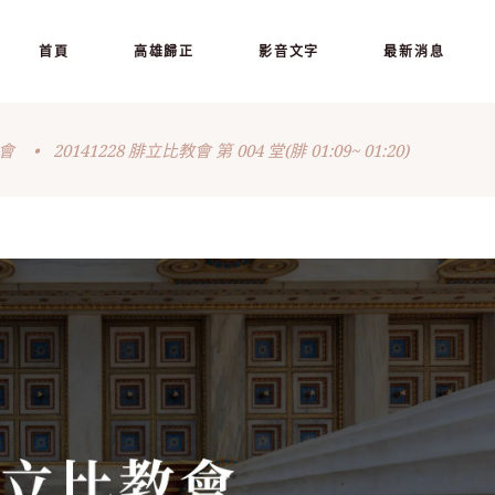
首頁
高雄歸正
影音文字
最新消息
會
•
20141228 腓立比教會 第 004 堂(腓 01:09~ 01:20)