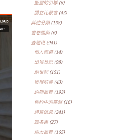
聖靈的引導
(6)
腓立比教會
(43)
其他分類
(138)
書卷團契
(6)
查經班
(941)
個人談道
(14)
出埃及記
(98)
創世記
(151)
彼得前書
(43)
約翰福音
(193)
舊約中的基督
(16)
詩篇信息
(241)
雅各書
(27)
馬太福音
(165)