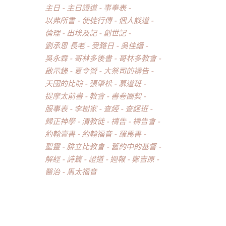
主日
主日證道
事奉表
以弗所書
使徒行傳
個人談道
倫理
出埃及記
創世記
劉承恩 長老
受難日
吳佳縉
吳永霖
哥林多後書
哥林多教會
啟示錄
夏令營
大祭司的禱告
天國的比喻
張肇松
慕道班
提摩太前書
教會
書卷團契
服事表
李樹家
查經
查經班
歸正神學
清教徒
禱告
禱告會
約翰壹書
約翰福音
羅馬書
聖靈
腓立比教會
舊約中的基督
解經
詩篇
證道
週報
鄭吉原
醫治
馬太福音