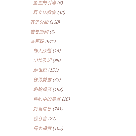
聖靈的引導
(6)
腓立比教會
(43)
其他分類
(138)
書卷團契
(6)
查經班
(941)
個人談道
(14)
出埃及記
(98)
創世記
(151)
彼得前書
(43)
約翰福音
(193)
舊約中的基督
(16)
詩篇信息
(241)
雅各書
(27)
馬太福音
(165)