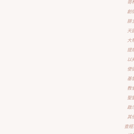
哥
創
腓
天
大
提
以
使
基
教
聖
啟
其
查經