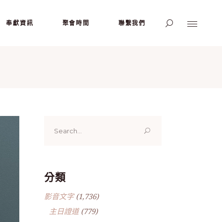
奉獻資訊
聚會時間
聯繫我們
Search
for:
分類
影音文字
(1,736)
主日證道
(779)