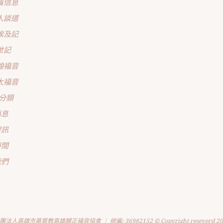
篇信息
人談道
埃及記
世記
翰福音
太福音
分類
消息
資訊
時間
我們
團法人高雄市基督教高雄歸正福音協會 ｜ 統編: 36982152 © Copyright reseverd 20