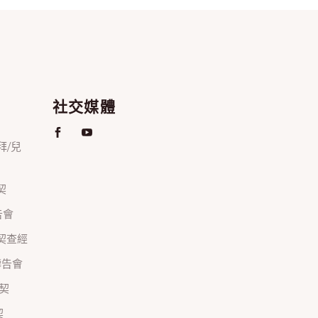
社交媒體
禮拜/兒
契
禱告會
正團契查經
間禱告會
團契
契