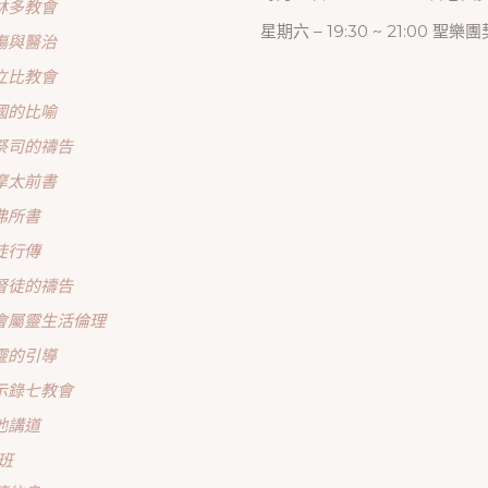
林多教會
星期六 – 19:30 ~ 21:00 聖樂團
傷與醫治
立比教會
國的比喻
祭司的禱告
摩太前書
弗所書
徒行傳
督徒的禱告
會屬靈生活倫理
靈的引導
示錄七教會
他講道
班