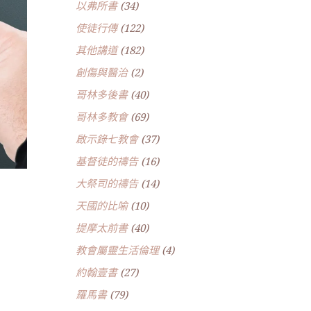
以弗所書
(34)
使徒行傳
(122)
其他講道
(182)
創傷與醫治
(2)
哥林多後書
(40)
哥林多教會
(69)
啟示錄七教會
(37)
基督徒的禱告
(16)
大祭司的禱告
(14)
天國的比喻
(10)
提摩太前書
(40)
教會屬靈生活倫理
(4)
約翰壹書
(27)
羅馬書
(79)