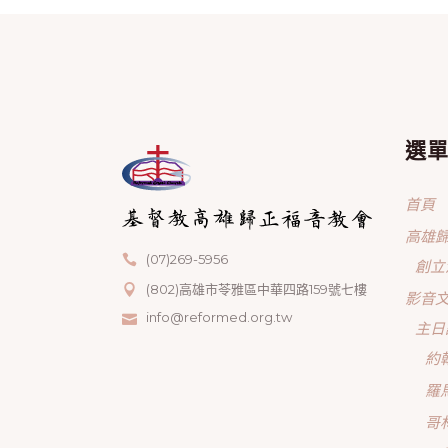
選
首頁
高雄
(07)269-5956
創立
(802)高雄市苓雅區中華四路159號七樓
影音
info@reformed.org.tw
主日
約
羅
哥