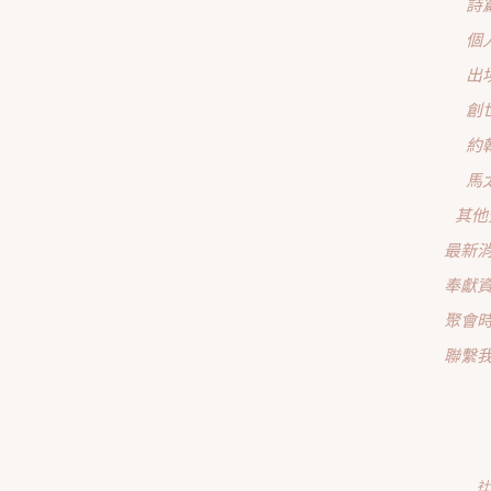
詩
個
出
創
約
馬
其他
最新
奉獻
聚會
聯繫
社