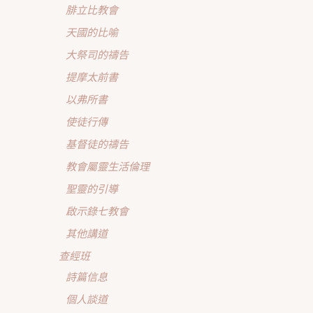
腓立比教會
天國的比喻
大祭司的禱告
提摩太前書
以弗所書
使徒行傳
基督徒的禱告
教會屬靈生活倫理
聖靈的引導
啟示錄七教會
其他講道
查經班
詩篇信息
個人談道