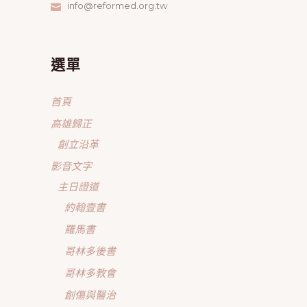
info@reformed.org.tw
選單
首頁
高雄歸正
創立沿革
影音文字
主日證道
約翰壹書
羅馬書
哥林多後書
哥林多教會
創傷與醫治