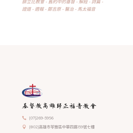
腓立比教會
舊約中的基督
解經
詩篇
證道
週報
鄭吉原
醫治
馬太福音
(07)269-5956
(802)高雄市苓雅區中華四路159號七樓