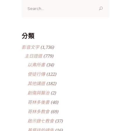
Search
for:
分類
影音文字
(1,736)
主日證道
(779)
以弗所書
(34)
使徒行傳
(122)
其他講道
(182)
創傷與醫治
(2)
哥林多後書
(40)
哥林多教會
(69)
啟示錄七教會
(37)
基督徒的禱告
(16)