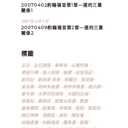
20070402約翰福音第1堂—道的三重
關係1
2007 年 4 月 9 日
20070409約翰福音第2堂—道的三重
關係2
標籤
主日
主日證道
事奉表
以弗所書
使徒行傳
個人談道
倫理
出埃及記
創世記
劉承恩 長老
受難日
吳佳縉
吳永霖
哥林多後書
哥林多教會
啟示錄
夏令營
大祭司的禱告
天國的比喻
張肇松
慕道班
提摩太前書
教會
書卷團契
服事表
李樹家
查經
查經班
歸正神學
清教徒
禱告
禱告會
約翰壹書
約翰福音
羅馬書
聖靈