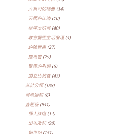
大祭司的禱告
(14)
天國的比喻
(10)
提摩太前書
(40)
教會屬靈生活倫理
(4)
約翰壹書
(27)
羅馬書
(79)
聖靈的引導
(6)
腓立比教會
(43)
其他分類
(138)
書卷團契
(6)
查經班
(941)
個人談道
(14)
出埃及記
(98)
創世記
(151)