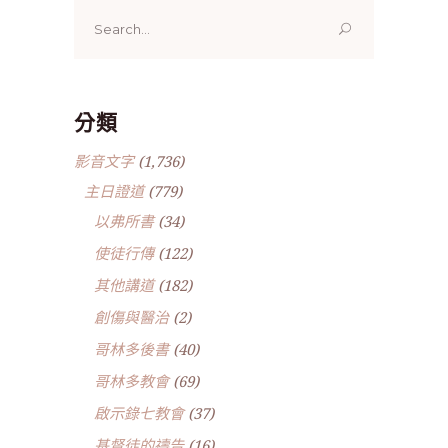
Search
for:
分類
影音文字
(1,736)
主日證道
(779)
以弗所書
(34)
使徒行傳
(122)
其他講道
(182)
創傷與醫治
(2)
哥林多後書
(40)
哥林多教會
(69)
啟示錄七教會
(37)
基督徒的禱告
(16)