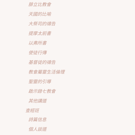
腓立比教會
天國的比喻
大祭司的禱告
提摩太前書
以弗所書
使徒行傳
基督徒的禱告
教會屬靈生活倫理
聖靈的引導
啟示錄七教會
其他講道
查經班
詩篇信息
個人談道