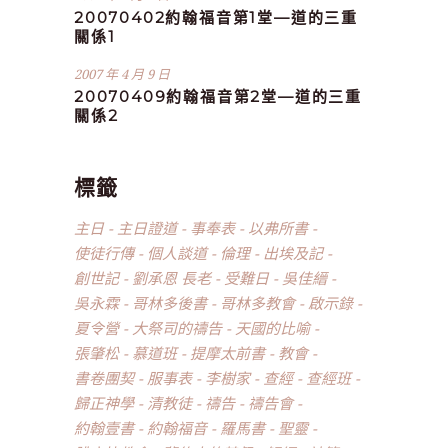
20070402約翰福音第1堂—道的三重
關係1
2007 年 4 月 9 日
20070409約翰福音第2堂—道的三重
關係2
標籤
主日
主日證道
事奉表
以弗所書
使徒行傳
個人談道
倫理
出埃及記
創世記
劉承恩 長老
受難日
吳佳縉
吳永霖
哥林多後書
哥林多教會
啟示錄
夏令營
大祭司的禱告
天國的比喻
張肇松
慕道班
提摩太前書
教會
書卷團契
服事表
李樹家
查經
查經班
歸正神學
清教徒
禱告
禱告會
約翰壹書
約翰福音
羅馬書
聖靈