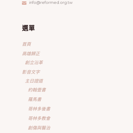
info@reformed.org.tw
選單
首頁
高雄歸正
創立沿革
影音文字
主日證道
約翰壹書
羅馬書
哥林多後書
哥林多教會
創傷與醫治