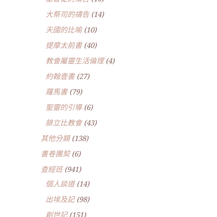
大祭司的禱告
(14)
天國的比喻
(10)
提摩太前書
(40)
教會屬靈生活倫理
(4)
約翰壹書
(27)
羅馬書
(79)
聖靈的引導
(6)
腓立比教會
(43)
其他分類
(138)
書卷團契
(6)
查經班
(941)
個人談道
(14)
出埃及記
(98)
創世記
(151)