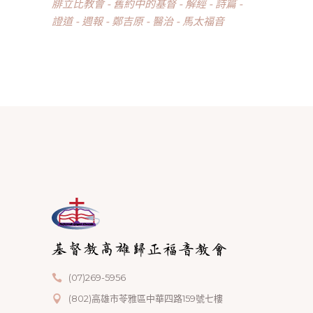
腓立比教會
舊約中的基督
解經
詩篇
證道
週報
鄭吉原
醫治
馬太福音
(07)269-5956
(802)高雄市苓雅區中華四路159號七樓