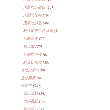
大祭司的禱告
(14)
天國的比喻
(10)
提摩太前書
(40)
教會屬靈生活倫理
(4)
約翰壹書
(27)
羅馬書
(79)
聖靈的引導
(6)
腓立比教會
(43)
其他分類
(138)
書卷團契
(6)
查經班
(941)
個人談道
(14)
出埃及記
(98)
創世記
(151)