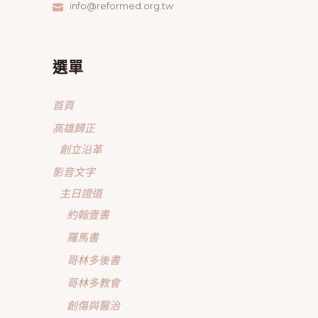
info@reformed.org.tw
選單
首頁
高雄歸正
創立沿革
影音文字
主日證道
約翰壹書
羅馬書
哥林多後書
哥林多教會
創傷與醫治