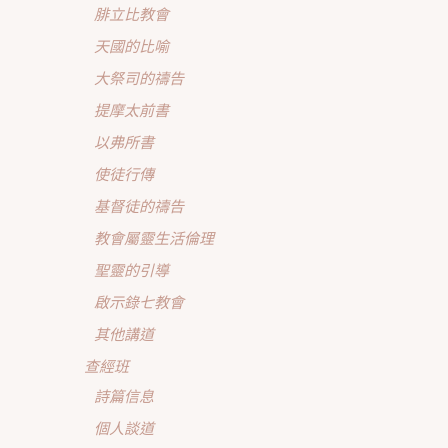
腓立比教會
天國的比喻
大祭司的禱告
提摩太前書
以弗所書
使徒行傳
基督徒的禱告
教會屬靈生活倫理
聖靈的引導
啟示錄七教會
其他講道
查經班
詩篇信息
個人談道