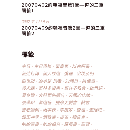
20070402約翰福音第1堂—道的三重
關係1
2007 年 4 月 9 日
20070409約翰福音第2堂—道的三重
關係2
標籤
主日
主日證道
事奉表
以弗所書
使徒行傳
個人談道
倫理
出埃及記
創世記
劉承恩 長老
受難日
吳佳縉
吳永霖
哥林多後書
哥林多教會
啟示錄
夏令營
大祭司的禱告
天國的比喻
張肇松
慕道班
提摩太前書
教會
書卷團契
服事表
李樹家
查經
查經班
歸正神學
清教徒
禱告
禱告會
約翰壹書
約翰福音
羅馬書
聖靈