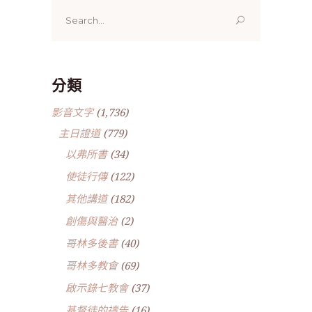
Search
for:
分類
影音文字
(1,736)
主日證道
(779)
以弗所書
(34)
使徒行傳
(122)
其他講道
(182)
創傷與醫治
(2)
哥林多後書
(40)
哥林多教會
(69)
啟示錄七教會
(37)
基督徒的禱告
(16)