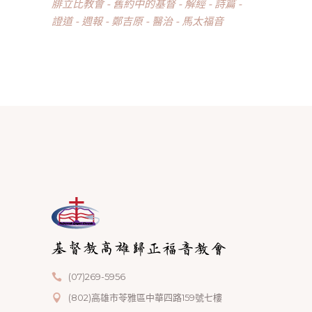
腓立比教會
舊約中的基督
解經
詩篇
證道
週報
鄭吉原
醫治
馬太福音
(07)269-5956
(802)高雄市苓雅區中華四路159號七樓