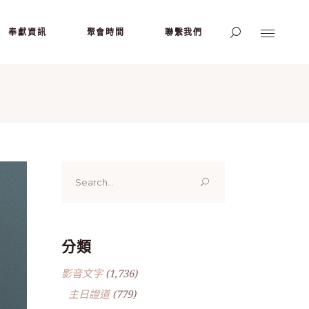
奉獻資訊
聚會時間
聯繫我們
Search
for:
分類
影音文字
(1,736)
主日證道
(779)