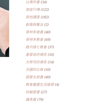
以弗所書
(34)
使徒行傳
(122)
其他講道
(182)
創傷與醫治
(2)
哥林多後書
(40)
哥林多教會
(69)
啟示錄七教會
(37)
基督徒的禱告
(16)
大祭司的禱告
(14)
天國的比喻
(10)
提摩太前書
(40)
教會屬靈生活倫理
(4)
約翰壹書
(27)
羅馬書
(79)