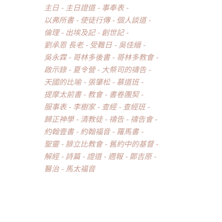
主日
主日證道
事奉表
以弗所書
使徒行傳
個人談道
倫理
出埃及記
創世記
劉承恩 長老
受難日
吳佳縉
吳永霖
哥林多後書
哥林多教會
啟示錄
夏令營
大祭司的禱告
天國的比喻
張肇松
慕道班
提摩太前書
教會
書卷團契
服事表
李樹家
查經
查經班
歸正神學
清教徒
禱告
禱告會
約翰壹書
約翰福音
羅馬書
聖靈
腓立比教會
舊約中的基督
解經
詩篇
證道
週報
鄭吉原
醫治
馬太福音