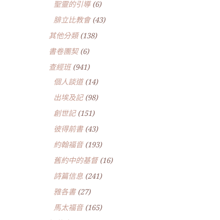
聖靈的引導
(6)
腓立比教會
(43)
其他分類
(138)
書卷團契
(6)
查經班
(941)
個人談道
(14)
出埃及記
(98)
創世記
(151)
彼得前書
(43)
約翰福音
(193)
舊約中的基督
(16)
詩篇信息
(241)
雅各書
(27)
馬太福音
(165)