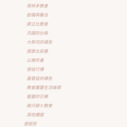
哥林多教會
創傷與醫治
腓立比教會
天國的比喻
大祭司的禱告
提摩太前書
以弗所書
使徒行傳
基督徒的禱告
教會屬靈生活倫理
聖靈的引導
啟示錄七教會
其他講道
查經班