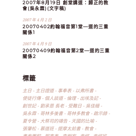
2007年8月19日 創堂講道：歸正的教
會(吳永霖)(文字稿)
2007 年 4 月 2 日
20070402約翰福音第1堂—道的三重
關係1
2007 年 4 月 9 日
20070409約翰福音第2堂—道的三重
關係2
標籤
主日
主日證道
事奉表
以弗所書
使徒行傳
個人談道
倫理
出埃及記
創世記
劉承恩 長老
受難日
吳佳縉
吳永霖
哥林多後書
哥林多教會
啟示錄
夏令營
大祭司的禱告
天國的比喻
張肇松
慕道班
提摩太前書
教會