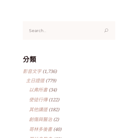
Search
for:
分類
影音文字
(1,736)
主日證道
(779)
以弗所書
(34)
使徒行傳
(122)
其他講道
(182)
創傷與醫治
(2)
哥林多後書
(40)