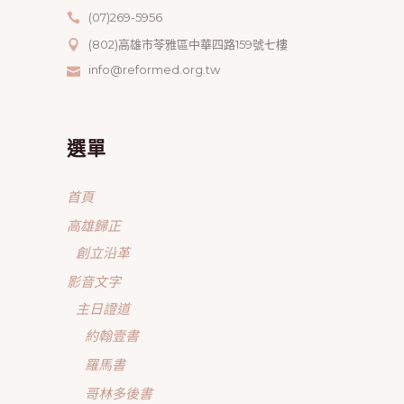
(07)269-5956
(802)高雄市苓雅區中華四路159號七樓
info@reformed.org.tw
選單
首頁
高雄歸正
創立沿革
影音文字
主日證道
約翰壹書
羅馬書
哥林多後書