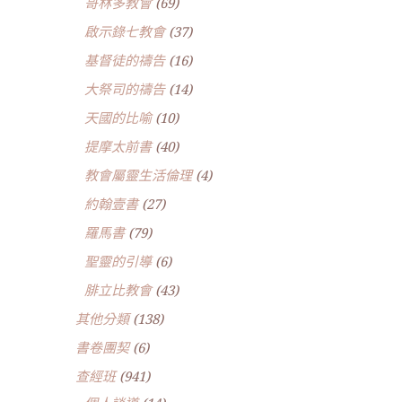
哥林多教會
(69)
啟示錄七教會
(37)
基督徒的禱告
(16)
大祭司的禱告
(14)
天國的比喻
(10)
提摩太前書
(40)
教會屬靈生活倫理
(4)
約翰壹書
(27)
羅馬書
(79)
聖靈的引導
(6)
腓立比教會
(43)
其他分類
(138)
書卷團契
(6)
查經班
(941)