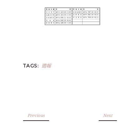
週報
TAGS:
Previous
Next