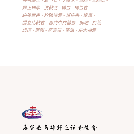
書卷團契
服事表
李樹家
查經
查經班
歸正神學
清教徒
禱告
禱告會
約翰壹書
約翰福音
羅馬書
聖靈
腓立比教會
舊約中的基督
解經
詩篇
證道
週報
鄭吉原
醫治
馬太福音