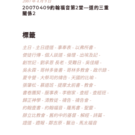
2007 年 4 月 9 日
20070409約翰福音第2堂—道的三重
關係2
標籤
主日
主日證道
事奉表
以弗所書
使徒行傳
個人談道
倫理
出埃及記
創世記
劉承恩 長老
受難日
吳佳縉
吳永霖
哥林多後書
哥林多教會
啟示錄
夏令營
大祭司的禱告
天國的比喻
張肇松
慕道班
提摩太前書
教會
書卷團契
服事表
李樹家
查經
查經班
歸正神學
清教徒
禱告
禱告會
約翰壹書
約翰福音
羅馬書
聖靈
腓立比教會
舊約中的基督
解經
詩篇
證道
週報
鄭吉原
醫治
馬太福音