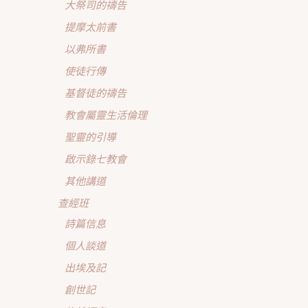
大祭司的禱告
提摩太前書
以弗所書
使徒行傳
基督徒的禱告
教會屬靈生活倫理
聖靈的引導
啟示錄七教會
其他講道
查經班
詩篇信息
個人談道
出埃及記
創世記