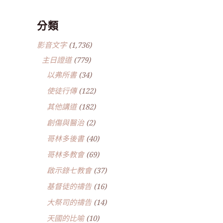
分類
影音文字
(1,736)
主日證道
(779)
以弗所書
(34)
使徒行傳
(122)
其他講道
(182)
創傷與醫治
(2)
哥林多後書
(40)
哥林多教會
(69)
啟示錄七教會
(37)
基督徒的禱告
(16)
大祭司的禱告
(14)
天國的比喻
(10)