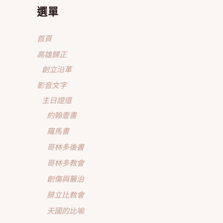
選單
首頁
高雄歸正
創立沿革
影音文字
主日證道
約翰壹書
羅馬書
哥林多後書
哥林多教會
創傷與醫治
腓立比教會
天國的比喻