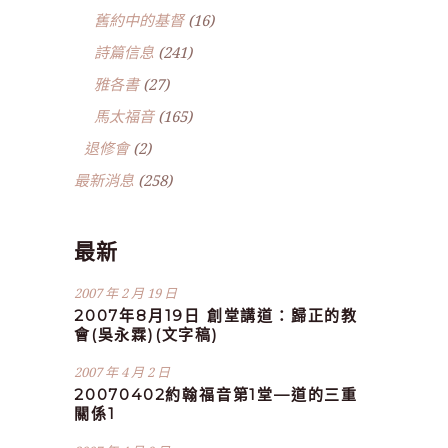
舊約中的基督
(16)
詩篇信息
(241)
雅各書
(27)
馬太福音
(165)
退修會
(2)
最新消息
(258)
最新
2007 年 2 月 19 日
2007年8月19日 創堂講道：歸正的教
會(吳永霖)(文字稿)
2007 年 4 月 2 日
20070402約翰福音第1堂—道的三重
關係1