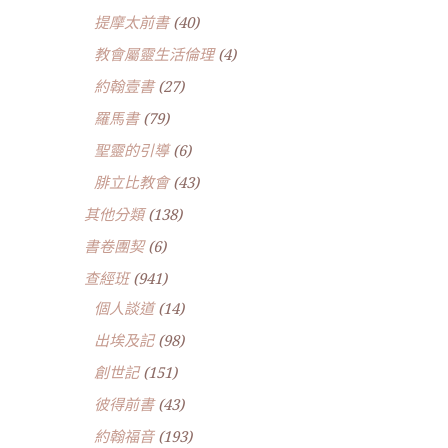
提摩太前書
(40)
教會屬靈生活倫理
(4)
約翰壹書
(27)
羅馬書
(79)
聖靈的引導
(6)
腓立比教會
(43)
其他分類
(138)
書卷團契
(6)
查經班
(941)
個人談道
(14)
出埃及記
(98)
創世記
(151)
彼得前書
(43)
約翰福音
(193)