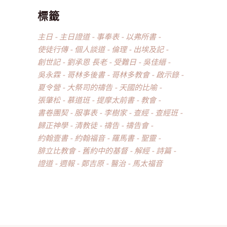
標籤
主日
主日證道
事奉表
以弗所書
使徒行傳
個人談道
倫理
出埃及記
創世記
劉承恩 長老
受難日
吳佳縉
吳永霖
哥林多後書
哥林多教會
啟示錄
夏令營
大祭司的禱告
天國的比喻
張肇松
慕道班
提摩太前書
教會
書卷團契
服事表
李樹家
查經
查經班
歸正神學
清教徒
禱告
禱告會
約翰壹書
約翰福音
羅馬書
聖靈
腓立比教會
舊約中的基督
解經
詩篇
證道
週報
鄭吉原
醫治
馬太福音