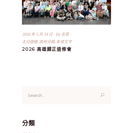
2026 年 5 月 24 日
by
志恩
主日證道
,
其他分類
,
影音文字
2026 高雄歸正退修會
Search
for:
分類