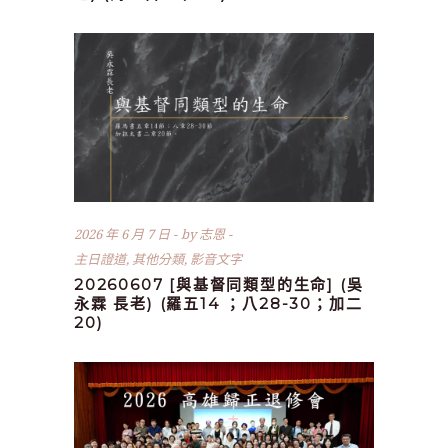
2026 年 6 月 7 日
by
志恩
主日證道
,
其他分類
,
影音文字
20260607 [與基督同類型的生命] (吳
永霖 長老) (羅五14 ；八28-30；加二
20)