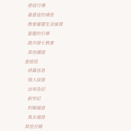
使徒行傳
基督徒的禱告
教會屬靈生活倫理
聖靈的引導
啟示錄七教會
其他講道
查經班
詩篇信息
個人談道
出埃及記
創世記
約翰福音
馬太福音
其他分類