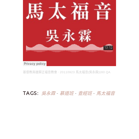
基督教高雄歸正福音教會
·
20110923 馬太福音(吳永霖)160 QA
吳永霖
慕道班
查經班
馬太福音
TAGS:
-
-
-