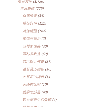
影音文字
(1,736)
主日證道
(779)
以弗所書
(34)
使徒行傳
(122)
其他講道
(182)
創傷與醫治
(2)
哥林多後書
(40)
哥林多教會
(69)
啟示錄七教會
(37)
基督徒的禱告
(16)
大祭司的禱告
(14)
天國的比喻
(10)
提摩太前書
(40)
教會屬靈生活倫理
(4)