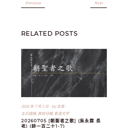
Previous
Next
RELATED POSTS
2026 年 7 月 5 日
by
志恩
主日證道
,
其他分類
,
影音文字
20260705 [朝聖者之歌] (吳永霖 長
老) (詩一百二十1-7)