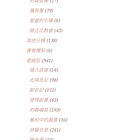
約翰壹書
(27)
羅馬書
(79)
聖靈的引導
(6)
腓立比教會
(43)
其他分類
(138)
書卷團契
(6)
查經班
(941)
個人談道
(14)
出埃及記
(98)
創世記
(151)
彼得前書
(43)
約翰福音
(193)
舊約中的基督
(16)
詩篇信息
(241)
雅各書
(27)