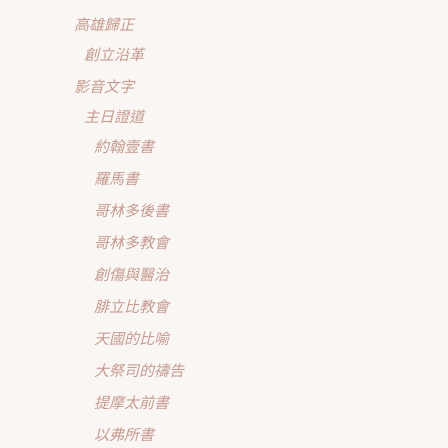
高雄歸正
創立沿革
影音文字
主日證道
約翰壹書
羅馬書
哥林多後書
哥林多教會
創傷與醫治
腓立比教會
天國的比喻
大祭司的禱告
提摩太前書
以弗所書