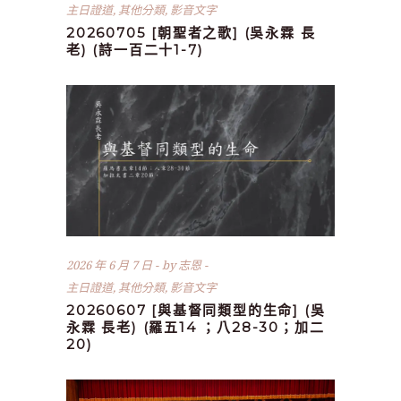
主日證道
,
其他分類
,
影音文字
20260705 [朝聖者之歌] (吳永霖 長
老) (詩一百二十1-7)
2026 年 6 月 7 日
by
志恩
主日證道
,
其他分類
,
影音文字
20260607 [與基督同類型的生命] (吳
永霖 長老) (羅五14 ；八28-30；加二
20)