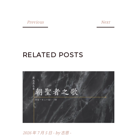
Previous
Next
RELATED POSTS
2026 年 7 月 5 日
by
志恩