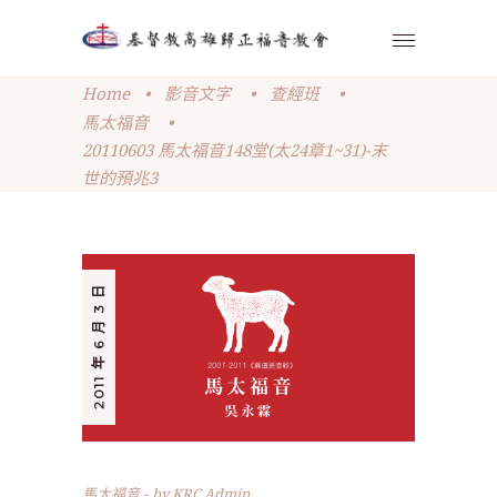
Home
•
影音文字
•
查經班
•
馬太福音
•
20110603 馬太福音148堂(太24章1~31)-末
世的預兆3
2011 年 6 月 3 日
馬太福音
by
KRC Admin