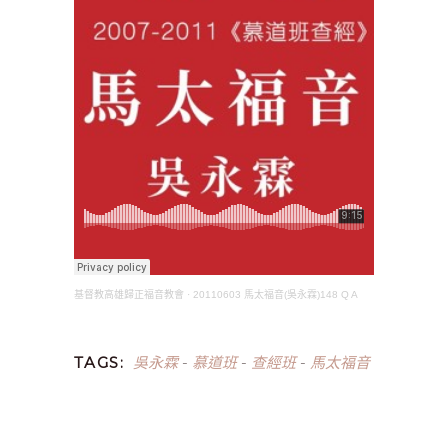
基督教高雄歸正福音教會
·
20110603 馬太福音(吳永霖)148 Q A
吳永霖
慕道班
查經班
馬太福音
TAGS:
-
-
-