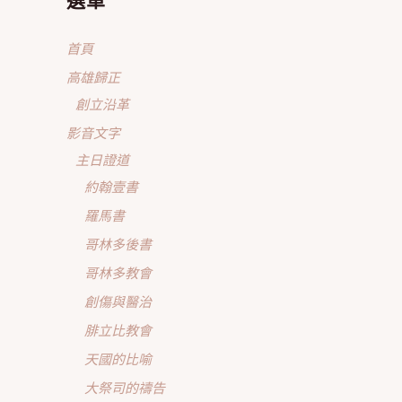
選單
首頁
高雄歸正
創立沿革
影音文字
主日證道
約翰壹書
羅馬書
哥林多後書
哥林多教會
創傷與醫治
腓立比教會
天國的比喻
大祭司的禱告