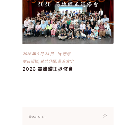
2026 年 5 月 24 日
by
志恩
主日證道
,
其他分類
,
影音文字
2026 高雄歸正退修會
Search
for: