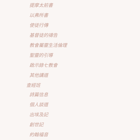
提摩太前書
以弗所書
使徒行傳
基督徒的禱告
教會屬靈生活倫理
聖靈的引導
啟示錄七教會
其他講道
查經班
詩篇信息
個人談道
出埃及記
創世記
約翰福音