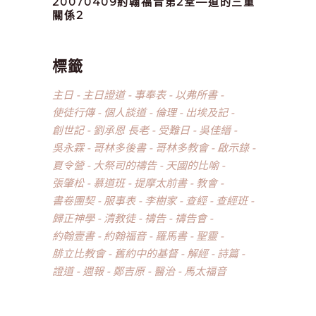
20070409約翰福音第2堂—道的三重
關係2
標籤
主日
主日證道
事奉表
以弗所書
使徒行傳
個人談道
倫理
出埃及記
創世記
劉承恩 長老
受難日
吳佳縉
吳永霖
哥林多後書
哥林多教會
啟示錄
夏令營
大祭司的禱告
天國的比喻
張肇松
慕道班
提摩太前書
教會
書卷團契
服事表
李樹家
查經
查經班
歸正神學
清教徒
禱告
禱告會
約翰壹書
約翰福音
羅馬書
聖靈
腓立比教會
舊約中的基督
解經
詩篇
證道
週報
鄭吉原
醫治
馬太福音