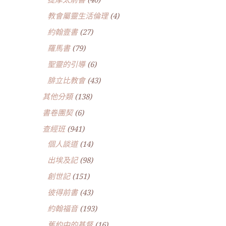
教會屬靈生活倫理
(4)
約翰壹書
(27)
羅馬書
(79)
聖靈的引導
(6)
腓立比教會
(43)
其他分類
(138)
書卷團契
(6)
查經班
(941)
個人談道
(14)
出埃及記
(98)
創世記
(151)
彼得前書
(43)
約翰福音
(193)
舊約中的基督
(16)