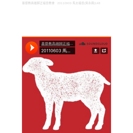
基督教高雄歸正福音教會
·
20110603 馬太福音(吳永霖)148