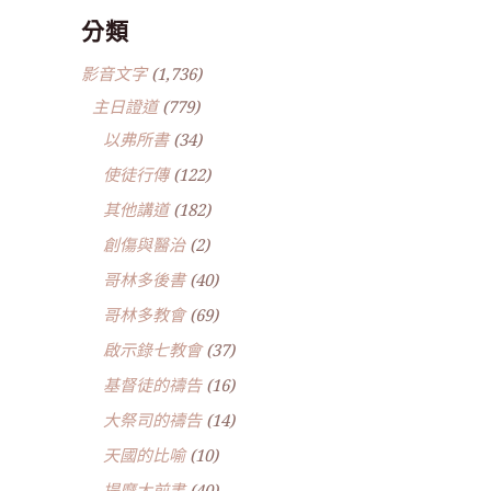
分類
影音文字
(1,736)
主日證道
(779)
以弗所書
(34)
使徒行傳
(122)
其他講道
(182)
創傷與醫治
(2)
哥林多後書
(40)
哥林多教會
(69)
啟示錄七教會
(37)
基督徒的禱告
(16)
大祭司的禱告
(14)
天國的比喻
(10)
提摩太前書
(40)