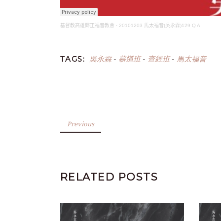
基督教高雄歸正福音教會
·
20101203 馬太福音(吳永霖)129 Q A
吳永霖
慕道班
查經班
馬太福音
TAGS:
-
-
-
Previous
RELATED POSTS