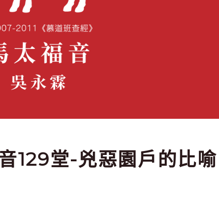
太福音129堂-兇惡園戶的比喻