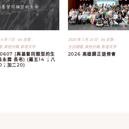
 6 月 7 日
by
志恩
2026 年 5 月 24 日
by
志恩
道
,
其他分類
,
影音文字
主日證道
,
其他分類
,
影音文字
60607 [與基督同類型的生
2026 高雄歸正退修會
(吳永霖 長老) (羅五14 ；八
30；加二20)