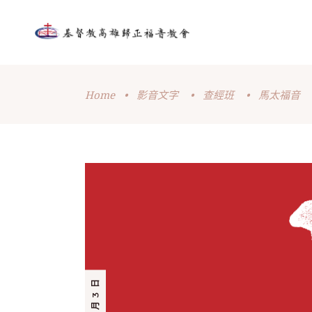
Home
•
影音文字
•
查經班
•
馬太福音