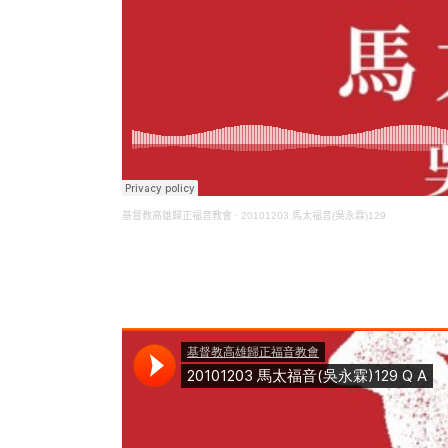
基督教高雄歸正福音教會
·
20101203 馬太福音(吳永霖)129