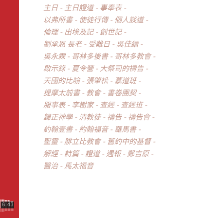
主日
主日證道
事奉表
以弗所書
使徒行傳
個人談道
倫理
出埃及記
創世記
劉承恩 長老
受難日
吳佳縉
吳永霖
哥林多後書
哥林多教會
啟示錄
夏令營
大祭司的禱告
天國的比喻
張肇松
慕道班
提摩太前書
教會
書卷團契
服事表
李樹家
查經
查經班
歸正神學
清教徒
禱告
禱告會
約翰壹書
約翰福音
羅馬書
聖靈
腓立比教會
舊約中的基督
解經
詩篇
證道
週報
鄭吉原
醫治
馬太福音