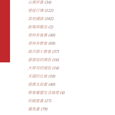
以弗所書
(34)
使徒行傳
(122)
其他講道
(182)
創傷與醫治
(2)
哥林多後書
(40)
哥林多教會
(69)
啟示錄七教會
(37)
基督徒的禱告
(16)
大祭司的禱告
(14)
天國的比喻
(10)
提摩太前書
(40)
教會屬靈生活倫理
(4)
約翰壹書
(27)
羅馬書
(79)