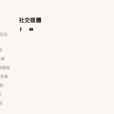
社交媒體
禮拜/兒
契
禱告會
正團契查經
間禱告會
團契
契
契