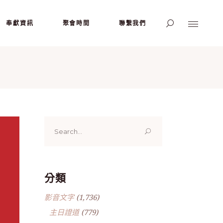
奉獻資訊
聚會時間
聯繫我們
Search
for:
分類
影音文字
(1,736)
主日證道
(779)