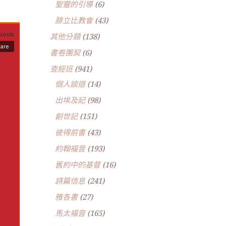
聖靈的引導
(6)
腓立比教會
(43)
其他分類
(138)
書卷團契
(6)
查經班
(941)
個人談道
(14)
出埃及記
(98)
創世記
(151)
彼得前書
(43)
約翰福音
(193)
舊約中的基督
(16)
詩篇信息
(241)
雅各書
(27)
馬太福音
(165)