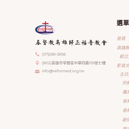
選
首頁
高雄
(07)269-5956
創立
(802)高雄市苓雅區中華四路159號七樓
影音
info@reformed.org.tw
主日
約
羅
哥
哥
創
腓