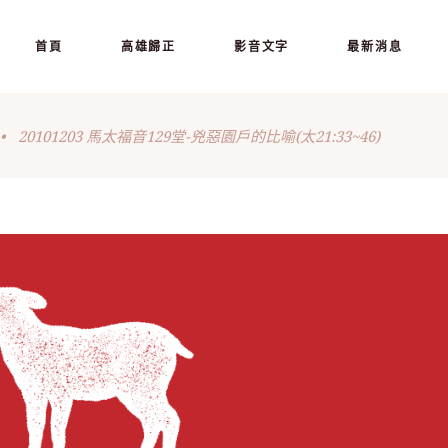
首頁
高雄歸正
影音文字
最新消息
•
20101203 馬太福音129堂-兇惡園戶的比喻(太21:33~46)