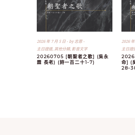
2026 年 7 月 5 日
by
志恩
2026 年
主日證道
,
其他分類
,
影音文字
主日證
20260705 [朝聖者之歌] (吳永
202
霖 長老) (詩一百二十1-7)
命] 
28-