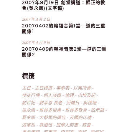
2007年8月19日 創堂講道：歸正的教
會(吳永霖)(文字稿)
2007 年 4 月 2 日
20070402約翰福音第1堂—道的三重
關係1
2007 年 4 月 9 日
20070409約翰福音第2堂—道的三重
關係2
標籤
主日
主日證道
事奉表
以弗所書
使徒行傳
個人談道
倫理
出埃及記
創世記
劉承恩 長老
受難日
吳佳縉
吳永霖
哥林多後書
哥林多教會
啟示錄
夏令營
大祭司的禱告
天國的比喻
張肇松
慕道班
提摩太前書
教會
書卷團契
服事表
李樹家
查經
查經班