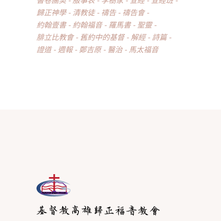
歸正神學
清教徒
禱告
禱告會
約翰壹書
約翰福音
羅馬書
聖靈
腓立比教會
舊約中的基督
解經
詩篇
證道
週報
鄭吉原
醫治
馬太福音