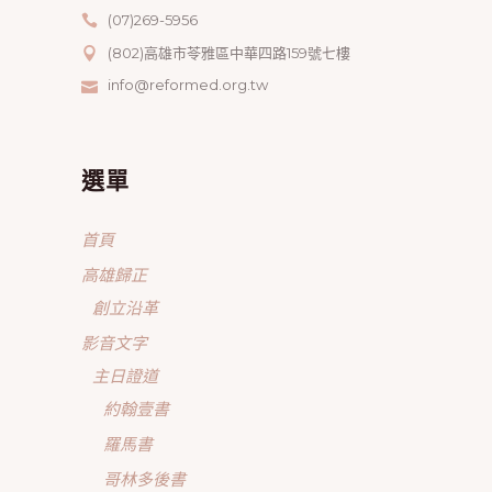
(07)269-5956
(802)高雄市苓雅區中華四路159號七樓
info@reformed.org.tw
選單
首頁
高雄歸正
創立沿革
影音文字
主日證道
約翰壹書
羅馬書
哥林多後書