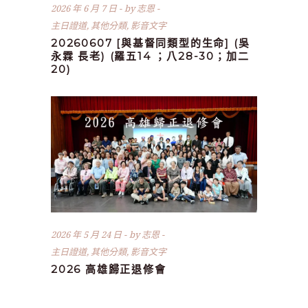
2026 年 6 月 7 日
by
志恩
主日證道
,
其他分類
,
影音文字
20260607 [與基督同類型的生命] (吳
永霖 長老) (羅五14 ；八28-30；加二
20)
2026 年 5 月 24 日
by
志恩
主日證道
,
其他分類
,
影音文字
2026 高雄歸正退修會