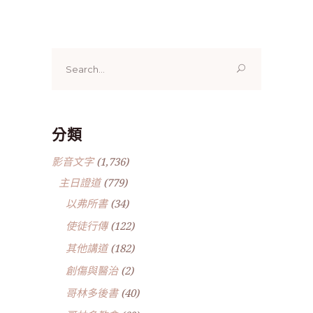
Search
for:
分類
影音文字
(1,736)
主日證道
(779)
以弗所書
(34)
使徒行傳
(122)
其他講道
(182)
創傷與醫治
(2)
哥林多後書
(40)