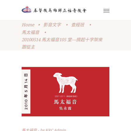
Home
•
影音文字
•
查經班
•
馬太福音
•
20100514 馬太福音105 堂—揹起十字架來
跟從主
2010 年 5 月 14 日
馬太福音
by
KRC Admin