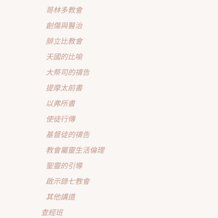
哥林多教會
創傷與醫治
腓立比教會
天國的比喻
大祭司的禱告
提摩太前書
以弗所書
使徒行傳
基督徒的禱告
教會屬靈生活倫理
聖靈的引導
啟示錄七教會
其他講道
查經班