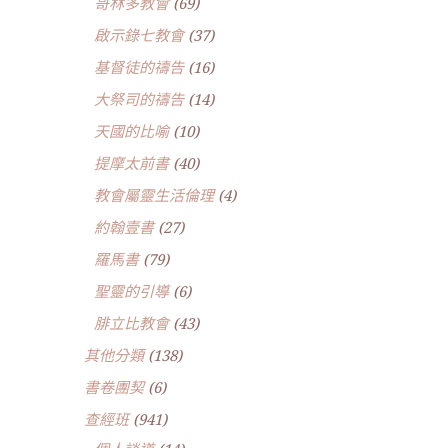
哥林多教會
(69)
啟示錄七教會
(37)
基督徒的禱告
(16)
大祭司的禱告
(14)
天國的比喻
(10)
提摩太前書
(40)
教會屬靈生活倫理
(4)
約翰壹書
(27)
羅馬書
(79)
聖靈的引導
(6)
腓立比教會
(43)
其他分類
(138)
書卷團契
(6)
查經班
(941)