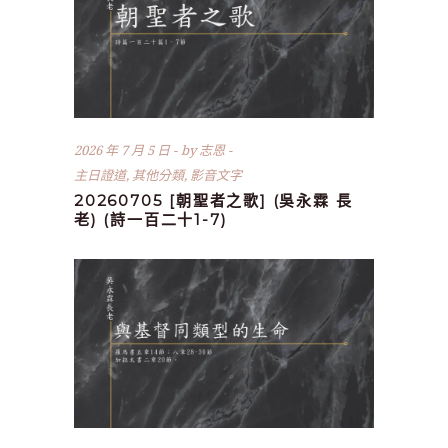
2026 年 7 月 5 日
by
志恩
主日證道
,
其他分類
,
影音文字
20260705 [朝聖者之歌] (吳永霖 長
老) (詩一百二十1-7)