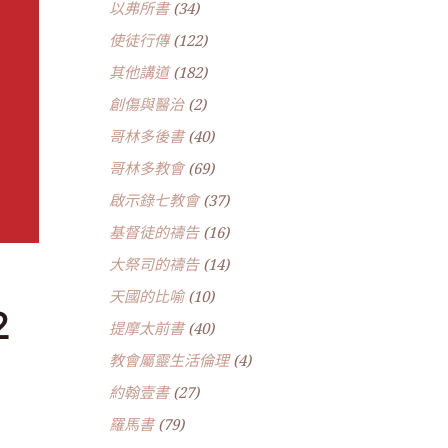
以弗所書
(34)
使徒行傳
(122)
其他講道
(182)
創傷與醫治
(2)
哥林多後書
(40)
哥林多教會
(69)
啟示錄七教會
(37)
基督徒的禱告
(16)
大祭司的禱告
(14)
天國的比喻
(10)
2
提摩太前書
(40)
教會屬靈生活倫理
(4)
約翰壹書
(27)
羅馬書
(79)