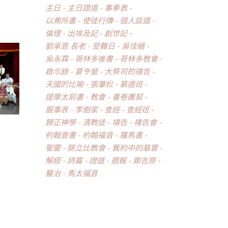
主日
主日證道
事奉表
以弗所書
使徒行傳
個人談道
倫理
出埃及記
創世記
劉承恩 長老
受難日
吳佳縉
吳永霖
哥林多後書
哥林多教會
啟示錄
夏令營
大祭司的禱告
天國的比喻
張肇松
慕道班
提摩太前書
教會
書卷團契
服事表
李樹家
查經
查經班
歸正神學
清教徒
禱告
禱告會
約翰壹書
約翰福音
羅馬書
聖靈
腓立比教會
舊約中的基督
解經
詩篇
證道
週報
鄭吉原
醫治
馬太福音