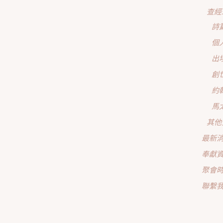
查經
詩
個
出
創
約
馬
其他
最新
奉獻
聚會
聯繫