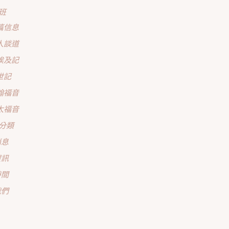
班
篇信息
人談道
埃及記
世記
翰福音
太福音
分類
消息
資訊
時間
我們