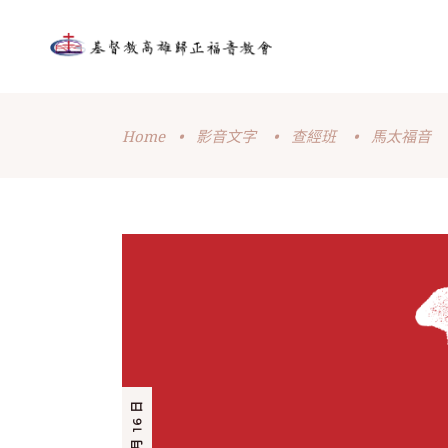
Home
•
影音文字
•
查經班
•
馬太福音