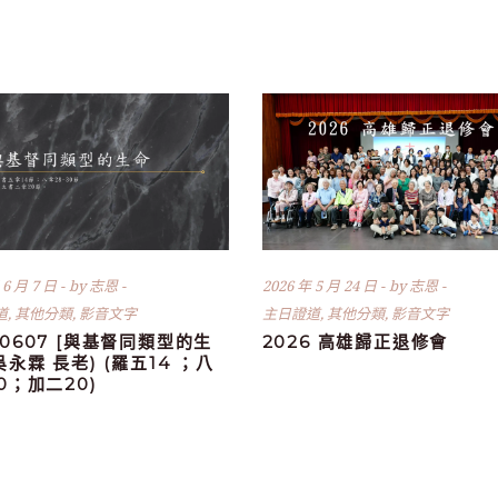
 6 月 7 日
by
志恩
2026 年 5 月 24 日
by
志恩
道
,
其他分類
,
影音文字
主日證道
,
其他分類
,
影音文字
60607 [與基督同類型的生
2026 高雄歸正退修會
(吳永霖 長老) (羅五14 ；八
30；加二20)