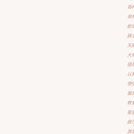
哥
哥
創
腓
天
大
提
以
使
基
教
聖
啟
其