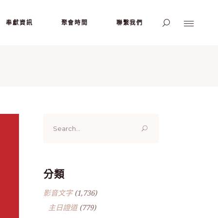
奉獻資訊
聚會時間
聯繫我們
Search
for:
分類
影音文字
(1,736)
主日證道
(779)