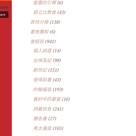
聖靈的引導
(6)
腓立比教會
(43)
其他分類
(138)
書卷團契
(6)
查經班
(941)
個人談道
(14)
出埃及記
(98)
創世記
(151)
彼得前書
(43)
約翰福音
(193)
舊約中的基督
(16)
詩篇信息
(241)
雅各書
(27)
馬太福音
(165)