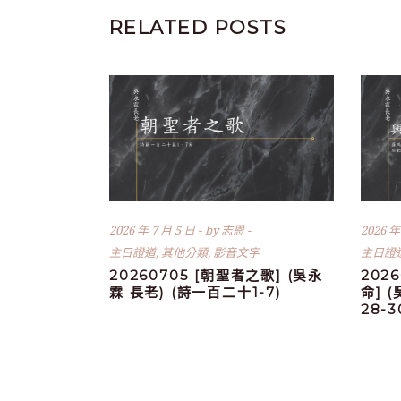
RELATED POSTS
2026 年 7 月 5 日
by
志恩
2026 年
主日證道
,
其他分類
,
影音文字
主日證
20260705 [朝聖者之歌] (吳永
202
霖 長老) (詩一百二十1-7)
命] 
28-