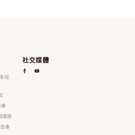
社交媒體
禮拜/兒
契
禱告會
正團契查經
間禱告會