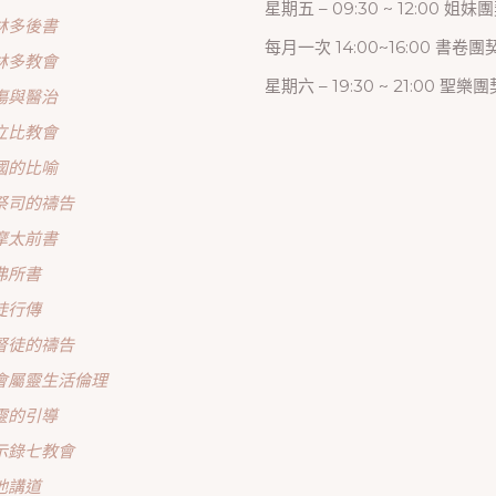
星期五 – 09:30 ~ 12:00 姐妹
林多後書
每月一次 14:00~16:00 書卷團
林多教會
星期六 – 19:30 ~ 21:00 聖樂團
傷與醫治
立比教會
國的比喻
祭司的禱告
摩太前書
弗所書
徒行傳
督徒的禱告
會屬靈生活倫理
靈的引導
示錄七教會
他講道