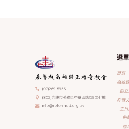
選
首頁
高雄
(07)269-5956
創立
(802)高雄市苓雅區中華四路159號七樓
影音
info@reformed.org.tw
主日
約
羅