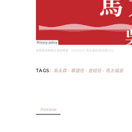
基督教高雄歸正福音教會
·
20100416 馬太福音(吳永霖)101
吳永霖
慕道班
查經班
馬太福音
TAGS:
-
-
-
Previous