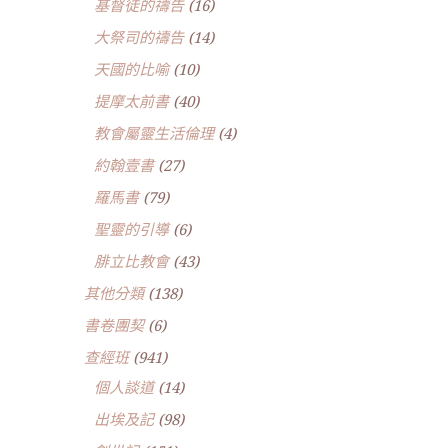
基督徒的禱告
(16)
大祭司的禱告
(14)
天國的比喻
(10)
提摩太前書
(40)
教會屬靈生活倫理
(4)
約翰壹書
(27)
羅馬書
(79)
聖靈的引導
(6)
腓立比教會
(43)
其他分類
(138)
書卷團契
(6)
查經班
(941)
個人談道
(14)
出埃及記
(98)