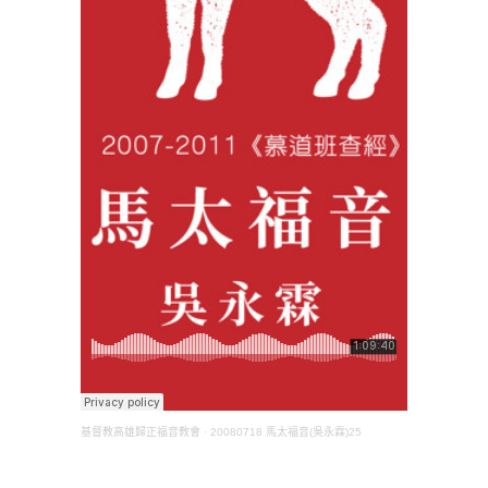
基督教高雄歸正福音教會
·
20080718 馬太福音(吳永霖)25