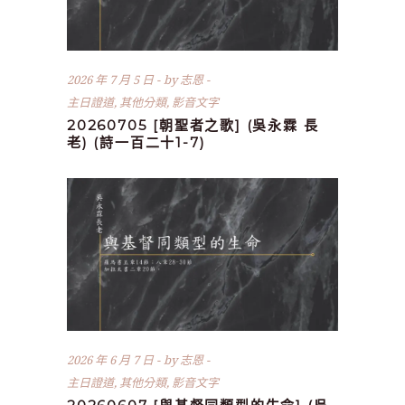
2026 年 7 月 5 日
by
志恩
主日證道
,
其他分類
,
影音文字
20260705 [朝聖者之歌] (吳永霖 長
老) (詩一百二十1-7)
2026 年 6 月 7 日
by
志恩
主日證道
,
其他分類
,
影音文字