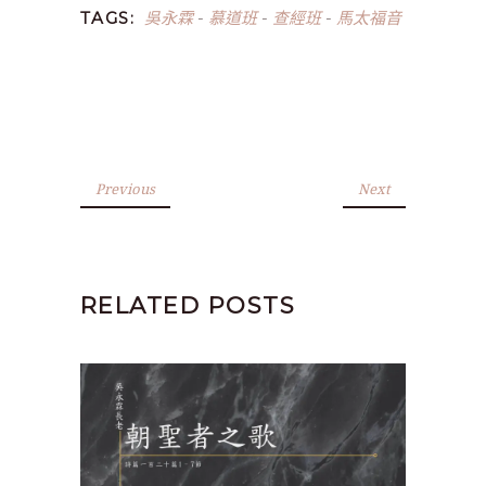
吳永霖
慕道班
查經班
馬太福音
TAGS:
-
-
-
Previous
Next
RELATED POSTS