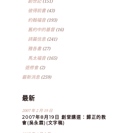
創世記
(151)
彼得前書
(43)
約翰福音
(193)
舊約中的基督
(16)
詩篇信息
(241)
雅各書
(27)
馬太福音
(165)
退修會
(2)
最新消息
(259)
最新
2007 年 2 月 19 日
2007年8月19日 創堂講道：歸正的教
會(吳永霖)(文字稿)