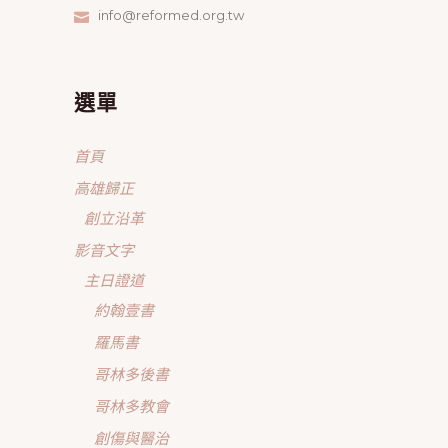
info@reformed.org.tw
選單
首頁
高雄歸正
創立沿革
影音文字
主日證道
約翰壹書
羅馬書
哥林多後書
哥林多教會
創傷與醫治