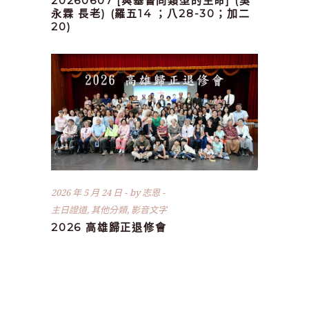
20260607 [與基督同類型的生命] (吳
永霖 長老) (羅五14 ；八28-30；加二
20)
2026 年 5 月 24 日
by
志恩
主日證道
,
其他分類
,
影音文字
2026 高雄歸正退修會