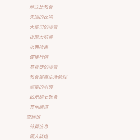
腓立比教會
天國的比喻
大祭司的禱告
提摩太前書
以弗所書
使徒行傳
基督徒的禱告
教會屬靈生活倫理
聖靈的引導
啟示錄七教會
其他講道
查經班
詩篇信息
個人談道