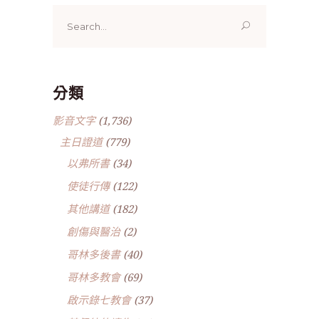
Search
for:
分類
影音文字
(1,736)
主日證道
(779)
以弗所書
(34)
使徒行傳
(122)
其他講道
(182)
創傷與醫治
(2)
哥林多後書
(40)
哥林多教會
(69)
啟示錄七教會
(37)