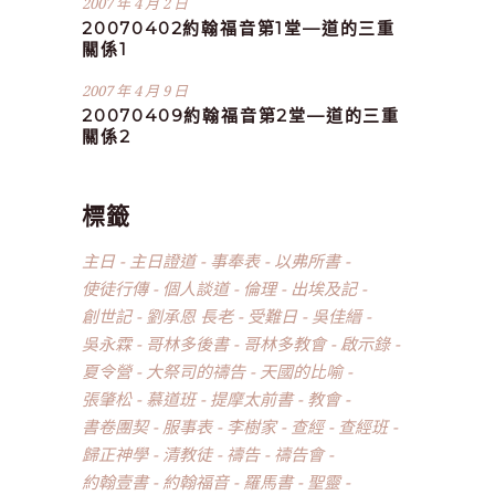
2007 年 4 月 2 日
20070402約翰福音第1堂—道的三重
關係1
2007 年 4 月 9 日
20070409約翰福音第2堂—道的三重
關係2
標籤
主日
主日證道
事奉表
以弗所書
使徒行傳
個人談道
倫理
出埃及記
創世記
劉承恩 長老
受難日
吳佳縉
吳永霖
哥林多後書
哥林多教會
啟示錄
夏令營
大祭司的禱告
天國的比喻
張肇松
慕道班
提摩太前書
教會
書卷團契
服事表
李樹家
查經
查經班
歸正神學
清教徒
禱告
禱告會
約翰壹書
約翰福音
羅馬書
聖靈