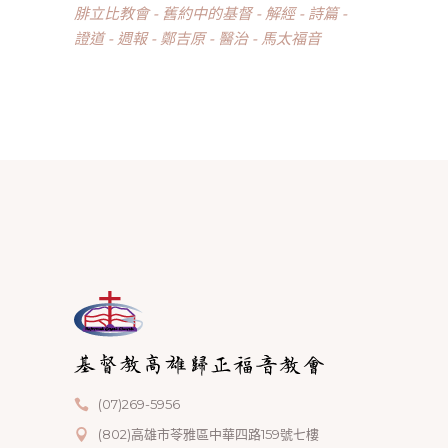
腓立比教會
舊約中的基督
解經
詩篇
證道
週報
鄭吉原
醫治
馬太福音
(07)269-5956
(802)高雄市苓雅區中華四路159號七樓