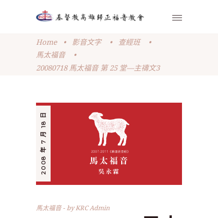
Home
•
影音文字
•
查經班
•
馬太福音
•
20080718 馬太福音 第 25 堂—主禱文3
2008 年 7 月 18 日
馬太福音
by
KRC Admin