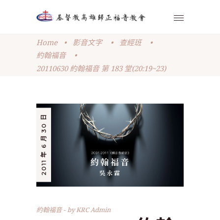
Home
•
影音文字
•
查經班
•
約翰福音
•
20110630 約翰福音 第 183 堂(20:19~23)
2011 年 6 月 30 日
約翰福音
by
KRC Admin