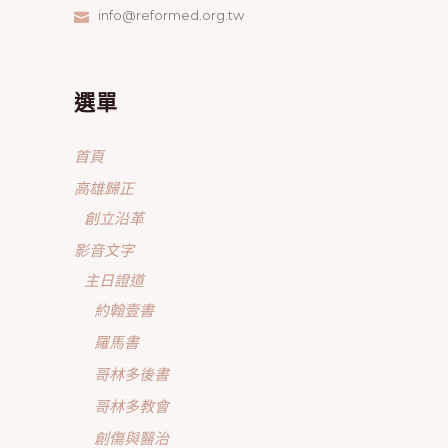
info@reformed.org.tw
選單
首頁
高雄歸正
創立沿革
影音文字
主日證道
約翰壹書
羅馬書
哥林多後書
哥林多教會
創傷與醫治