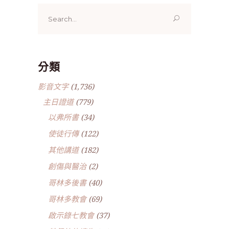
Search
for:
分類
影音文字
(1,736)
主日證道
(779)
以弗所書
(34)
使徒行傳
(122)
其他講道
(182)
創傷與醫治
(2)
哥林多後書
(40)
哥林多教會
(69)
啟示錄七教會
(37)