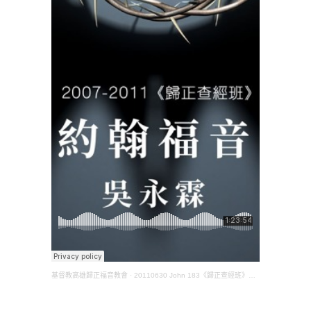
基督教高雄歸正福音教會
·
20110630 John 183《歸正查經班》約翰福音(吳永霖長老)