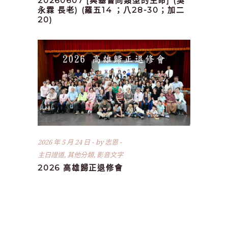
20260607 [與基督同類型的生命] (吳
永霖 長老) (羅五14 ；八28-30；加二
20)
2026 年 5 月 24 日
by
志恩
主日證道
,
其他分類
,
影音文字
2026 高雄歸正退修會