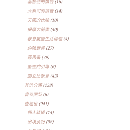
基督徒的禱告
(16)
大祭司的禱告
(14)
天國的比喻
(10)
提摩太前書
(40)
教會屬靈生活倫理
(4)
約翰壹書
(27)
羅馬書
(79)
聖靈的引導
(6)
腓立比教會
(43)
其他分類
(138)
書卷團契
(6)
查經班
(941)
個人談道
(14)
出埃及記
(98)