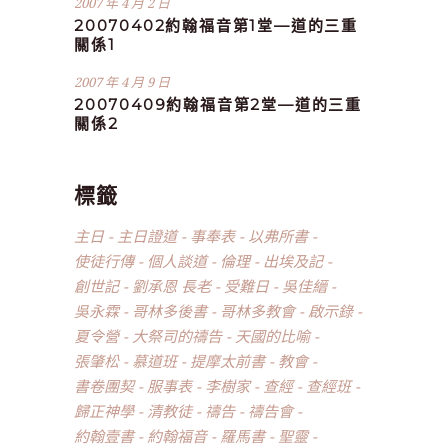
2007 年 4 月 2 日
20070402約翰福音第1堂—道的三重
關係1
2007 年 4 月 9 日
20070409約翰福音第2堂—道的三重
關係2
標籤
主日
主日證道
事奉表
以弗所書
使徒行傳
個人談道
倫理
出埃及記
創世記
劉承恩 長老
受難日
吳佳縉
吳永霖
哥林多後書
哥林多教會
啟示錄
夏令營
大祭司的禱告
天國的比喻
張肇松
慕道班
提摩太前書
教會
書卷團契
服事表
李樹家
查經
查經班
歸正神學
清教徒
禱告
禱告會
約翰壹書
約翰福音
羅馬書
聖靈