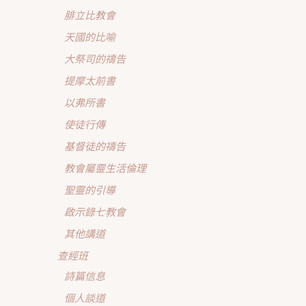
腓立比教會
天國的比喻
大祭司的禱告
提摩太前書
以弗所書
使徒行傳
基督徒的禱告
教會屬靈生活倫理
聖靈的引導
啟示錄七教會
其他講道
查經班
詩篇信息
個人談道