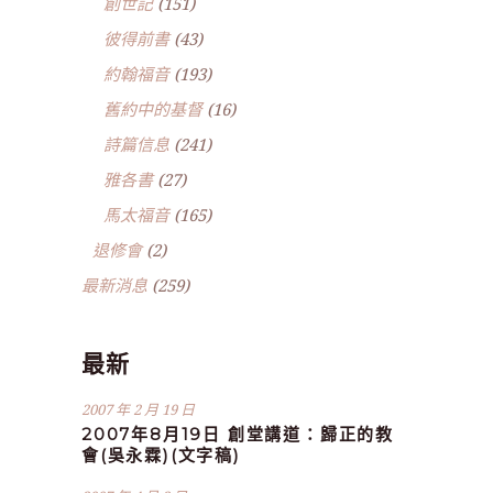
創世記
(151)
彼得前書
(43)
約翰福音
(193)
舊約中的基督
(16)
詩篇信息
(241)
雅各書
(27)
馬太福音
(165)
退修會
(2)
最新消息
(259)
最新
2007 年 2 月 19 日
2007年8月19日 創堂講道：歸正的教
會(吳永霖)(文字稿)