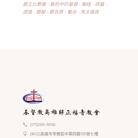
腓立比教會
舊約中的基督
解經
詩篇
證道
週報
鄭吉原
醫治
馬太福音
(07)269-5956
(802)高雄市苓雅區中華四路159號七樓