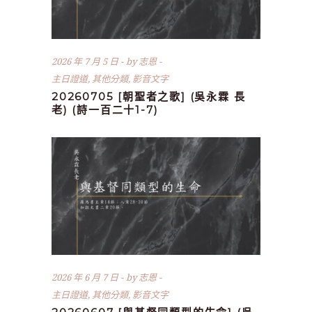
2026 年 7 月 5 日
by
志恩
主日證道
,
其他分類
,
影音文字
20260705 [朝聖者之歌] (吳永霖 長
老) (詩一百二十1-7)
2026 年 6 月 7 日
by
志恩
主日證道
,
其他分類
,
影音文字