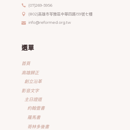
(07)269-5956
(802)高雄市苓雅區中華四路159號七樓
info@reformed.org.tw
選單
首頁
高雄歸正
創立沿革
影音文字
主日證道
約翰壹書
羅馬書
哥林多後書