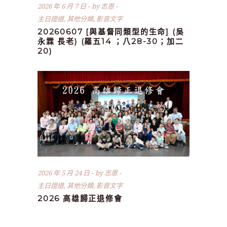
2026 年 6 月 7 日
by
志恩
主日證道
,
其他分類
,
影音文字
20260607 [與基督同類型的生命] (吳
永霖 長老) (羅五14 ；八28-30；加二
20)
2026 年 5 月 24 日
by
志恩
主日證道
,
其他分類
,
影音文字
2026 高雄歸正退修會