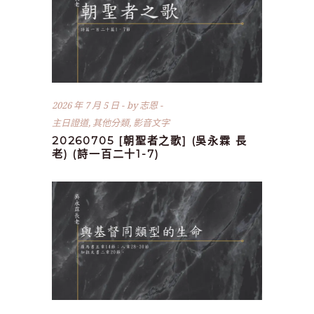
2026 年 7 月 5 日
by
志恩
主日證道
,
其他分類
,
影音文字
20260705 [朝聖者之歌] (吳永霖 長
老) (詩一百二十1-7)