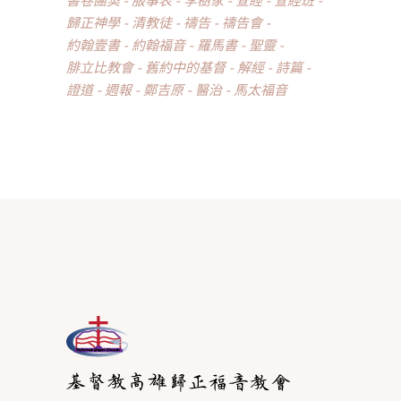
歸正神學
清教徒
禱告
禱告會
約翰壹書
約翰福音
羅馬書
聖靈
腓立比教會
舊約中的基督
解經
詩篇
證道
週報
鄭吉原
醫治
馬太福音