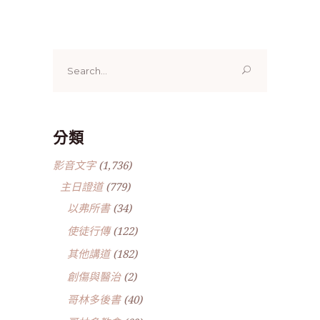
Search
for:
分類
影音文字
(1,736)
主日證道
(779)
以弗所書
(34)
使徒行傳
(122)
其他講道
(182)
創傷與醫治
(2)
哥林多後書
(40)