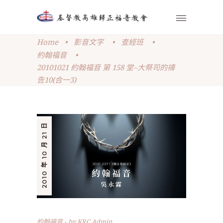
Home
•
影音文字
•
查經班
•
約翰福音
•
20101021 約翰福音 第 158 堂–大祭司的禱
告10(合一3)
2010 年 10 月 21 日
約翰福音
by
KRC Admin