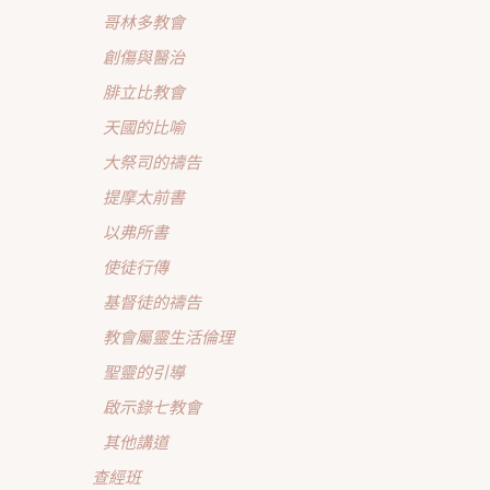
哥林多教會
創傷與醫治
腓立比教會
天國的比喻
大祭司的禱告
提摩太前書
以弗所書
使徒行傳
基督徒的禱告
教會屬靈生活倫理
聖靈的引導
啟示錄七教會
其他講道
查經班