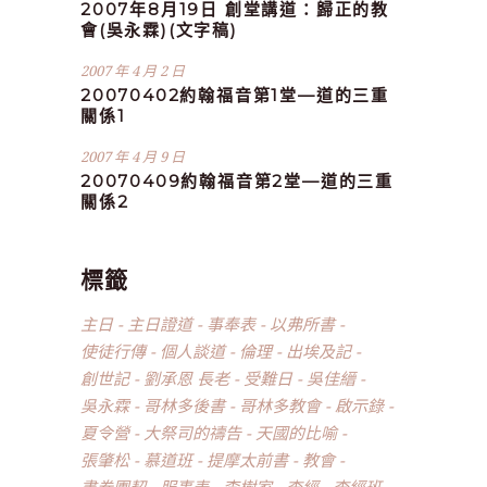
2007年8月19日 創堂講道：歸正的教
會(吳永霖)(文字稿)
2007 年 4 月 2 日
20070402約翰福音第1堂—道的三重
關係1
2007 年 4 月 9 日
20070409約翰福音第2堂—道的三重
關係2
標籤
主日
主日證道
事奉表
以弗所書
使徒行傳
個人談道
倫理
出埃及記
創世記
劉承恩 長老
受難日
吳佳縉
吳永霖
哥林多後書
哥林多教會
啟示錄
夏令營
大祭司的禱告
天國的比喻
張肇松
慕道班
提摩太前書
教會
書卷團契
服事表
李樹家
查經
查經班