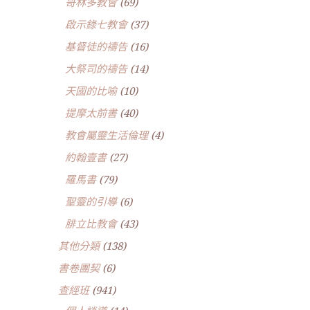
哥林多教會
(69)
啟示錄七教會
(37)
基督徒的禱告
(16)
大祭司的禱告
(14)
天國的比喻
(10)
提摩太前書
(40)
教會屬靈生活倫理
(4)
約翰壹書
(27)
羅馬書
(79)
聖靈的引導
(6)
腓立比教會
(43)
其他分類
(138)
書卷團契
(6)
查經班
(941)