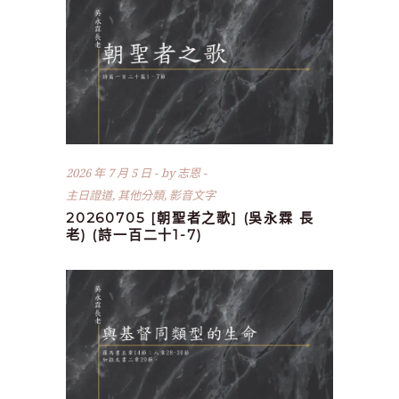
2026 年 7 月 5 日
by
志恩
主日證道
,
其他分類
,
影音文字
20260705 [朝聖者之歌] (吳永霖 長
老) (詩一百二十1-7)