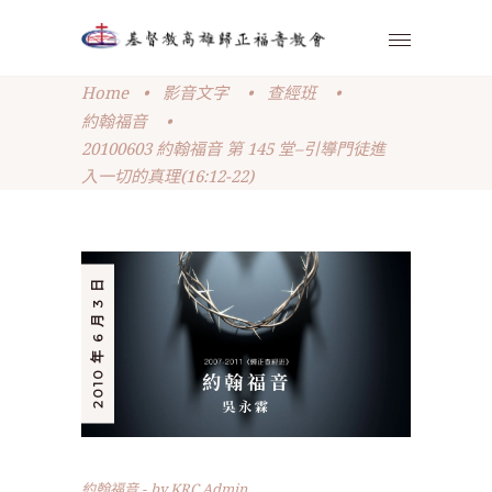
Home
•
影音文字
•
查經班
•
約翰福音
•
20100603 約翰福音 第 145 堂–引導門徒進
入一切的真理(16:12-22)
2010 年 6 月 3 日
約翰福音
by
KRC Admin