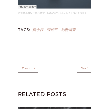
基督教高雄歸正福音教會
·
20100603 John 145《歸正查經班》約翰福音(吳永霖長老)
吳永霖
查經班
約翰福音
TAGS:
-
-
Previous
Next
RELATED POSTS