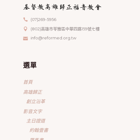
(07)269-5956
(802)高雄市苓雅區中華四路159號七樓
info@reformed.org.tw
選單
首頁
高雄歸正
創立沿革
影音文字
主日證道
約翰壹書
羅馬書