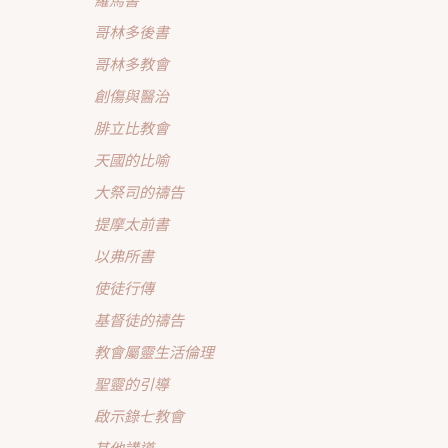
哥林多後書
哥林多教會
創傷與醫治
腓立比教會
天國的比喻
大祭司的禱告
提摩太前書
以弗所書
使徒行傳
基督徒的禱告
教會屬靈生活倫理
聖靈的引導
啟示錄七教會
其他講道