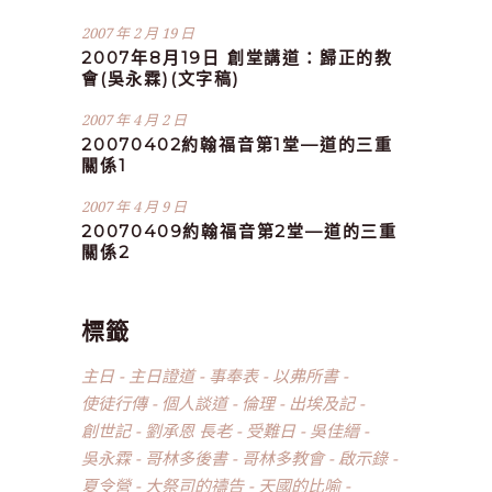
2007 年 2 月 19 日
2007年8月19日 創堂講道：歸正的教
會(吳永霖)(文字稿)
2007 年 4 月 2 日
20070402約翰福音第1堂—道的三重
關係1
2007 年 4 月 9 日
20070409約翰福音第2堂—道的三重
關係2
標籤
主日
主日證道
事奉表
以弗所書
使徒行傳
個人談道
倫理
出埃及記
創世記
劉承恩 長老
受難日
吳佳縉
吳永霖
哥林多後書
哥林多教會
啟示錄
夏令營
大祭司的禱告
天國的比喻