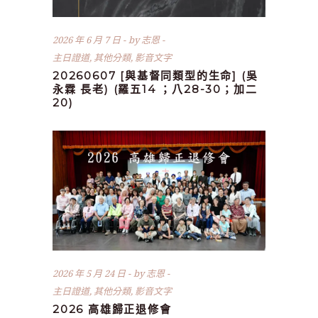
2026 年 6 月 7 日
by
志恩
主日證道
,
其他分類
,
影音文字
20260607 [與基督同類型的生命] (吳
永霖 長老) (羅五14 ；八28-30；加二
20)
2026 年 5 月 24 日
by
志恩
主日證道
,
其他分類
,
影音文字
2026 高雄歸正退修會