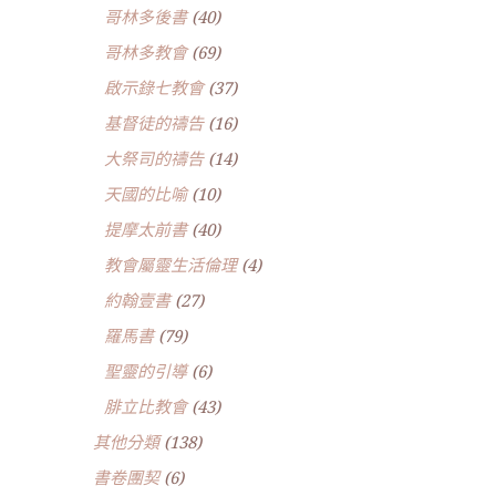
哥林多後書
(40)
哥林多教會
(69)
啟示錄七教會
(37)
基督徒的禱告
(16)
大祭司的禱告
(14)
天國的比喻
(10)
提摩太前書
(40)
教會屬靈生活倫理
(4)
約翰壹書
(27)
羅馬書
(79)
聖靈的引導
(6)
腓立比教會
(43)
其他分類
(138)
書卷團契
(6)