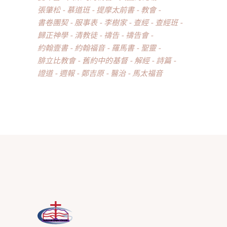
張肇松
慕道班
提摩太前書
教會
書卷團契
服事表
李樹家
查經
查經班
歸正神學
清教徒
禱告
禱告會
約翰壹書
約翰福音
羅馬書
聖靈
腓立比教會
舊約中的基督
解經
詩篇
證道
週報
鄭吉原
醫治
馬太福音