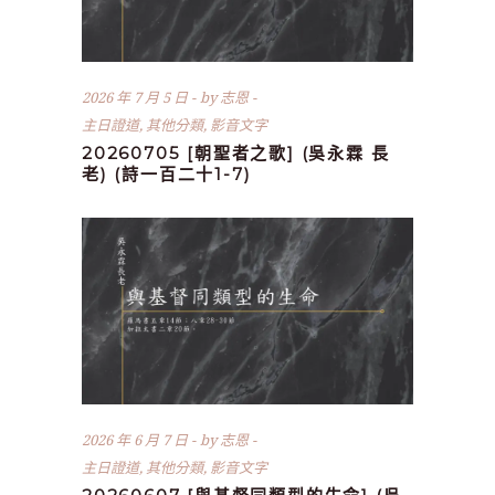
2026 年 7 月 5 日
by
志恩
主日證道
,
其他分類
,
影音文字
20260705 [朝聖者之歌] (吳永霖 長
老) (詩一百二十1-7)
2026 年 6 月 7 日
by
志恩
主日證道
,
其他分類
,
影音文字