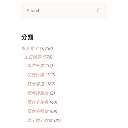
Search
for:
分類
影音文字
(1,736)
主日證道
(779)
以弗所書
(34)
使徒行傳
(122)
其他講道
(182)
創傷與醫治
(2)
哥林多後書
(40)
哥林多教會
(69)
啟示錄七教會
(37)