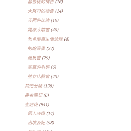
基督徒的禱告
(16)
大祭司的禱告
(14)
天國的比喻
(10)
提摩太前書
(40)
教會屬靈生活倫理
(4)
約翰壹書
(27)
羅馬書
(79)
聖靈的引導
(6)
腓立比教會
(43)
其他分類
(138)
書卷團契
(6)
查經班
(941)
個人談道
(14)
出埃及記
(98)