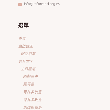
info@reformed.org.tw
選單
首頁
高雄歸正
創立沿革
影音文字
主日證道
約翰壹書
羅馬書
哥林多後書
哥林多教會
創傷與醫治