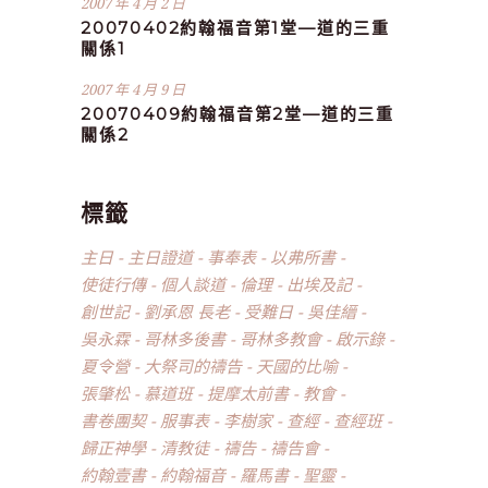
2007 年 4 月 2 日
20070402約翰福音第1堂—道的三重
關係1
2007 年 4 月 9 日
20070409約翰福音第2堂—道的三重
關係2
標籤
主日
主日證道
事奉表
以弗所書
使徒行傳
個人談道
倫理
出埃及記
創世記
劉承恩 長老
受難日
吳佳縉
吳永霖
哥林多後書
哥林多教會
啟示錄
夏令營
大祭司的禱告
天國的比喻
張肇松
慕道班
提摩太前書
教會
書卷團契
服事表
李樹家
查經
查經班
歸正神學
清教徒
禱告
禱告會
約翰壹書
約翰福音
羅馬書
聖靈