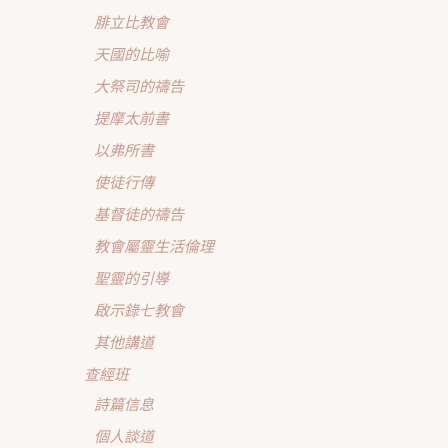
腓立比教會
天國的比喻
大祭司的禱告
提摩太前書
以弗所書
使徒行傳
基督徒的禱告
教會屬靈生活倫理
聖靈的引導
啟示錄七教會
其他講道
查經班
詩篇信息
個人談道