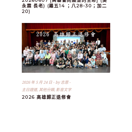
20260607 [與基督同類型的生命] (吳
永霖 長老) (羅五14 ；八28-30；加二
20)
2026 年 5 月 24 日
by
志恩
主日證道
,
其他分類
,
影音文字
2026 高雄歸正退修會