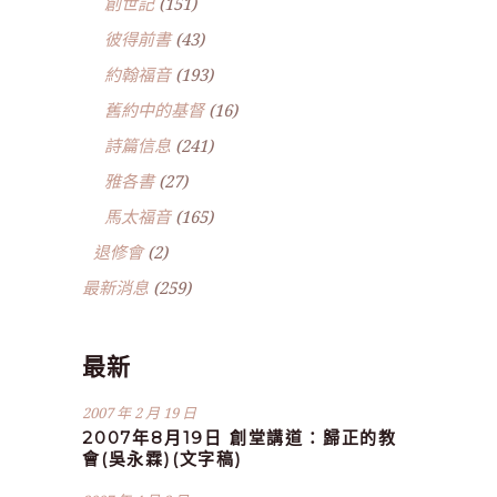
創世記
(151)
彼得前書
(43)
約翰福音
(193)
舊約中的基督
(16)
詩篇信息
(241)
雅各書
(27)
馬太福音
(165)
退修會
(2)
最新消息
(259)
最新
2007 年 2 月 19 日
2007年8月19日 創堂講道：歸正的教
會(吳永霖)(文字稿)