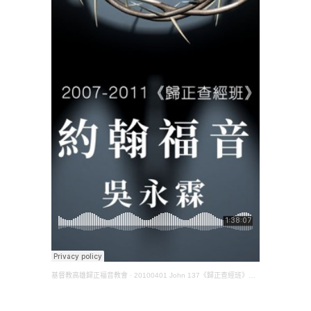
基督教高雄歸正福音教會
·
20100401 John 137《歸正查經班》約翰福音(吳永霖長老)