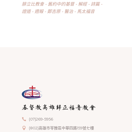
腓立比教會
舊約中的基督
解經
詩篇
證道
週報
鄭吉原
醫治
馬太福音
(07)269-5956
(802)高雄市苓雅區中華四路159號七樓