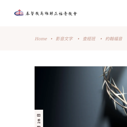
Home
•
影音文字
•
查經班
•
約翰福音