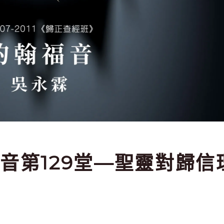
翰福音第129堂—聖靈對歸信