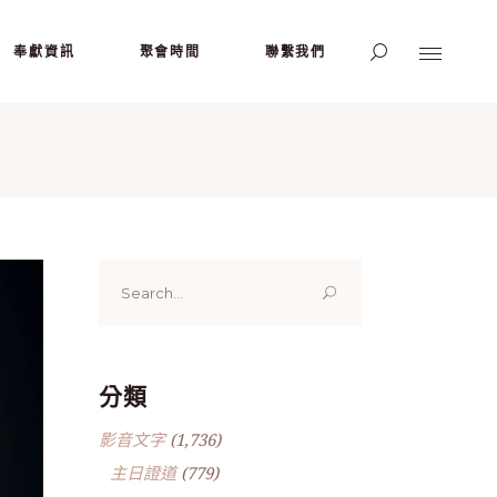
奉獻資訊
聚會時間
聯繫我們
Search
for:
分類
影音文字
(1,736)
主日證道
(779)