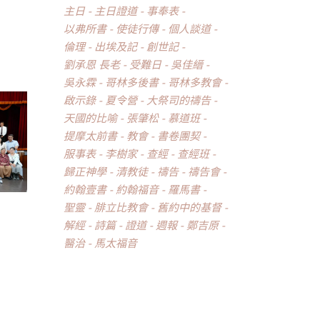
主日
主日證道
事奉表
以弗所書
使徒行傳
個人談道
倫理
出埃及記
創世記
劉承恩 長老
受難日
吳佳縉
吳永霖
哥林多後書
哥林多教會
啟示錄
夏令營
大祭司的禱告
天國的比喻
張肇松
慕道班
提摩太前書
教會
書卷團契
服事表
李樹家
查經
查經班
歸正神學
清教徒
禱告
禱告會
約翰壹書
約翰福音
羅馬書
聖靈
腓立比教會
舊約中的基督
解經
詩篇
證道
週報
鄭吉原
醫治
馬太福音