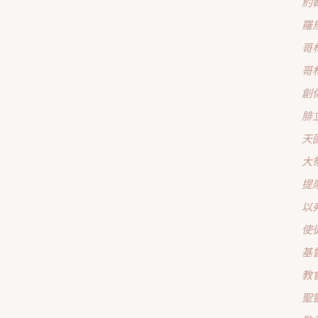
約
羅
哥
哥
創
腓
天
大
提
以
使
基
教
聖