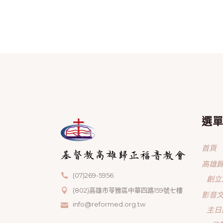
選
首頁
高雄
(07)269-5956
創立
(802)高雄市苓雅區中華四路159號七樓
影音
info@reformed.org.tw
主日