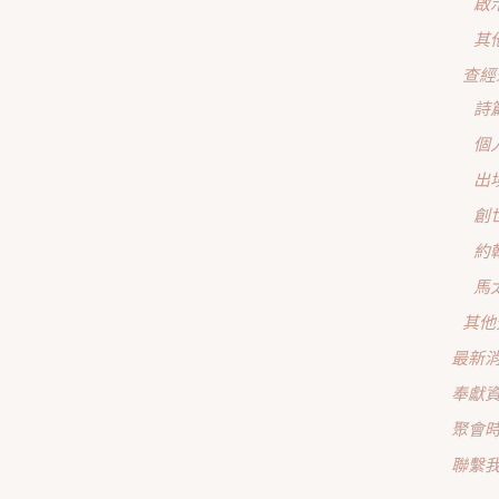
啟
其
查經
詩
個
出
創
約
馬
其他
最新
奉獻
聚會
聯繫