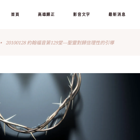
首頁
高雄歸正
影音文字
最新消息
•
20100128 約翰福音第129堂—聖靈對歸信理性的引導