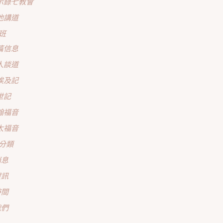
示錄七教會
他講道
班
篇信息
人談道
埃及記
世記
翰福音
太福音
分類
消息
資訊
時間
我們