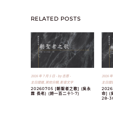
RELATED POSTS
2026 年 7 月 5 日
by
志恩
2026 年
主日證道
,
其他分類
,
影音文字
主日證
20260705 [朝聖者之歌] (吳永
202
霖 長老) (詩一百二十1-7)
命] 
28-