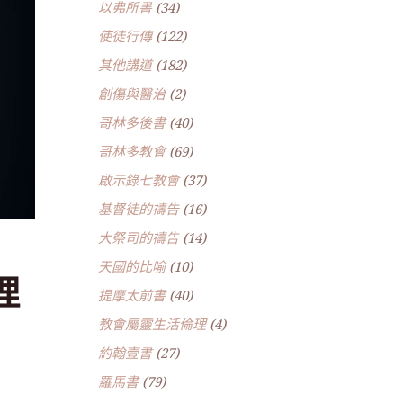
以弗所書
(34)
使徒行傳
(122)
其他講道
(182)
創傷與醫治
(2)
哥林多後書
(40)
哥林多教會
(69)
啟示錄七教會
(37)
基督徒的禱告
(16)
大祭司的禱告
(14)
天國的比喻
(10)
理
提摩太前書
(40)
教會屬靈生活倫理
(4)
約翰壹書
(27)
羅馬書
(79)