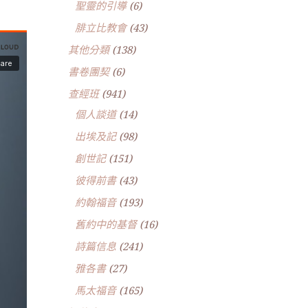
聖靈的引導
(6)
腓立比教會
(43)
其他分類
(138)
書卷團契
(6)
查經班
(941)
個人談道
(14)
出埃及記
(98)
創世記
(151)
彼得前書
(43)
約翰福音
(193)
舊約中的基督
(16)
詩篇信息
(241)
雅各書
(27)
馬太福音
(165)