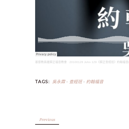
基督教高雄歸正福音教會
·
20100128 John 129《歸正查經班》約翰福
吳永霖
查經班
約翰福音
TAGS:
-
-
Previous