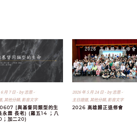
 6 月 7 日
by
志恩
2026 年 5 月 24 日
by
志恩
道
,
其他分類
,
影音文字
主日證道
,
其他分類
,
影音文字
60607 [與基督同類型的生
2026 高雄歸正退修會
(吳永霖 長老) (羅五14 ；八
30；加二20)