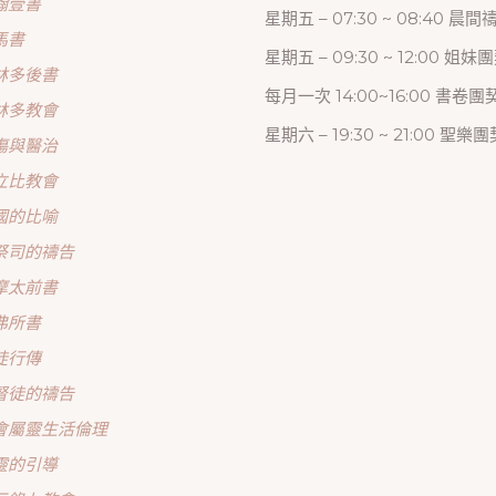
翰壹書
星期五 – 07:30 ~ 08:40 晨
馬書
星期五 – 09:30 ~ 12:00 姐妹
林多後書
每月一次 14:00~16:00 書卷團
林多教會
星期六 – 19:30 ~ 21:00 聖樂團
傷與醫治
立比教會
國的比喻
祭司的禱告
摩太前書
弗所書
徒行傳
督徒的禱告
會屬靈生活倫理
靈的引導