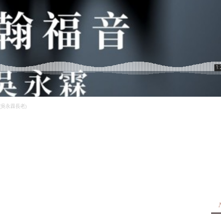
音(吳永霖長老)