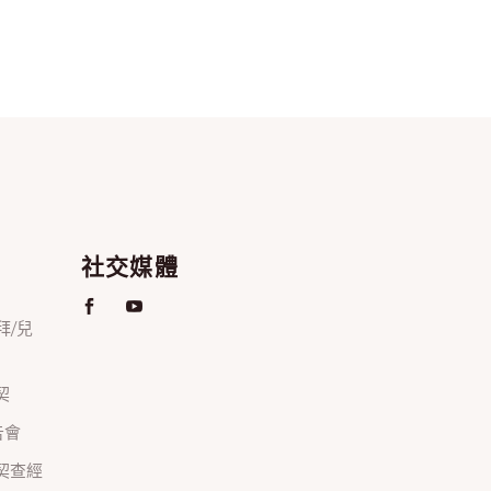
社交媒體
禮拜/兒
契
禱告會
正團契查經