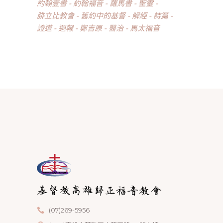
約翰壹書
約翰福音
羅馬書
聖靈
腓立比教會
舊約中的基督
解經
詩篇
證道
週報
鄭吉原
醫治
馬太福音
(07)269-5956