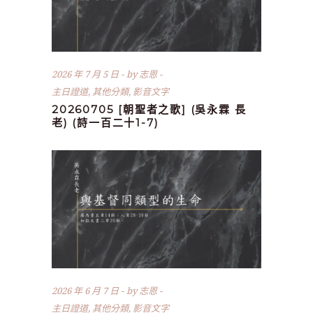
2026 年 7 月 5 日
by
志恩
主日證道
,
其他分類
,
影音文字
20260705 [朝聖者之歌] (吳永霖 長
老) (詩一百二十1-7)
2026 年 6 月 7 日
by
志恩
主日證道
,
其他分類
,
影音文字