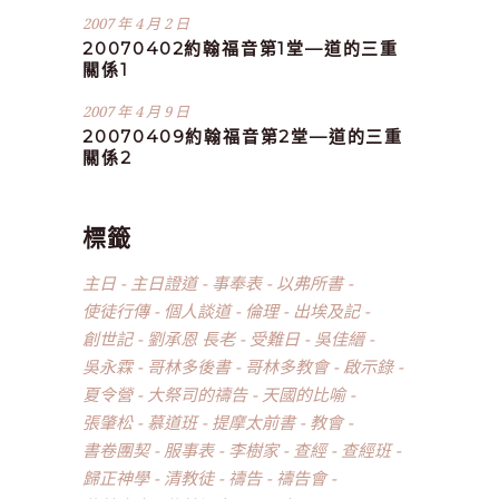
2007 年 4 月 2 日
20070402約翰福音第1堂—道的三重
關係1
2007 年 4 月 9 日
20070409約翰福音第2堂—道的三重
關係2
標籤
主日
主日證道
事奉表
以弗所書
使徒行傳
個人談道
倫理
出埃及記
創世記
劉承恩 長老
受難日
吳佳縉
吳永霖
哥林多後書
哥林多教會
啟示錄
夏令營
大祭司的禱告
天國的比喻
張肇松
慕道班
提摩太前書
教會
書卷團契
服事表
李樹家
查經
查經班
歸正神學
清教徒
禱告
禱告會