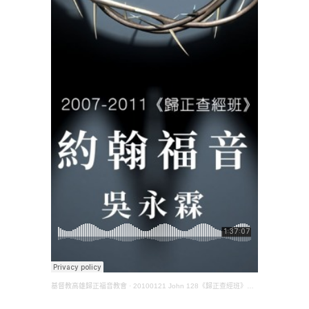
基督教高雄歸正福音教會
·
20100121 John 128《歸正查經班》約翰福音(吳永霖長老)