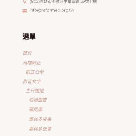
(802)高雄市苓雅區中華四路159號七樓
info@reformed.org.tw
選單
首頁
高雄歸正
創立沿革
影音文字
主日證道
約翰壹書
羅馬書
哥林多後書
哥林多教會