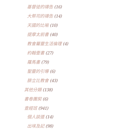
基督徒的禱告
(16)
大祭司的禱告
(14)
天國的比喻
(10)
提摩太前書
(40)
教會屬靈生活倫理
(4)
約翰壹書
(27)
羅馬書
(79)
聖靈的引導
(6)
腓立比教會
(43)
其他分類
(138)
書卷團契
(6)
查經班
(941)
個人談道
(14)
出埃及記
(98)