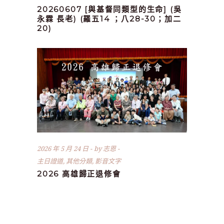
20260607 [與基督同類型的生命] (吳
永霖 長老) (羅五14 ；八28-30；加二
20)
2026 年 5 月 24 日
by
志恩
主日證道
,
其他分類
,
影音文字
2026 高雄歸正退修會