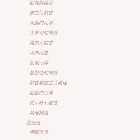
創傷與醫治
腓立比教會
天國的比喻
大祭司的禱告
提摩太前書
以弗所書
使徒行傳
基督徒的禱告
教會屬靈生活倫理
聖靈的引導
啟示錄七教會
其他講道
查經班
詩篇信息