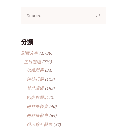
Search
for:
分類
影音文字
(1,736)
主日證道
(779)
以弗所書
(34)
使徒行傳
(122)
其他講道
(182)
創傷與醫治
(2)
哥林多後書
(40)
哥林多教會
(69)
啟示錄七教會
(37)