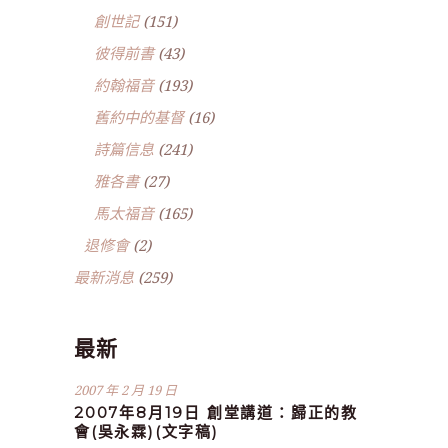
創世記
(151)
彼得前書
(43)
約翰福音
(193)
舊約中的基督
(16)
詩篇信息
(241)
雅各書
(27)
馬太福音
(165)
退修會
(2)
最新消息
(259)
最新
2007 年 2 月 19 日
2007年8月19日 創堂講道：歸正的教
會(吳永霖)(文字稿)