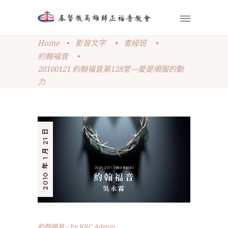
Home
•
影音文字
•
查經班
•
約翰福音
•
20100121 約翰福音第128堂—愛是順服的動
力
2010 年 1 月 21 日
約翰福音
by
KRC Admin