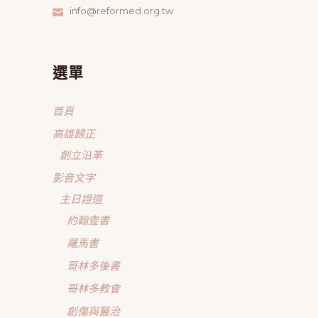
info@reformed.org.tw
選單
首頁
高雄歸正
創立沿革
影音文字
主日證道
約翰壹書
羅馬書
哥林多後書
哥林多教會
創傷與醫治