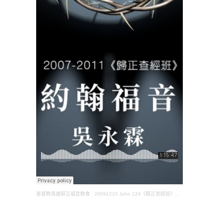
基督教高雄歸正福音教會
·
20091210 John 124《歸正查經班》約翰福音(吳永霖長老)