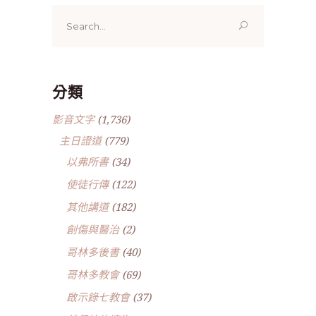
Search
for:
分類
影音文字
(1,736)
主日證道
(779)
以弗所書
(34)
使徒行傳
(122)
其他講道
(182)
創傷與醫治
(2)
哥林多後書
(40)
哥林多教會
(69)
啟示錄七教會
(37)