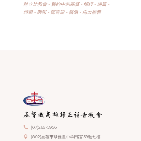
腓立比教會
舊約中的基督
解經
詩篇
證道
週報
鄭吉原
醫治
馬太福音
(07)269-5956
(802)高雄市苓雅區中華四路159號七樓