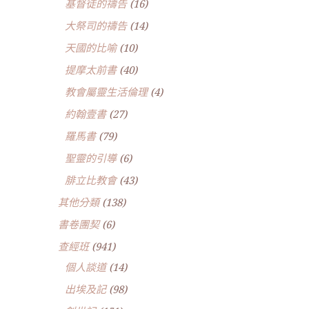
基督徒的禱告
(16)
大祭司的禱告
(14)
天國的比喻
(10)
提摩太前書
(40)
教會屬靈生活倫理
(4)
約翰壹書
(27)
羅馬書
(79)
聖靈的引導
(6)
腓立比教會
(43)
其他分類
(138)
書卷團契
(6)
查經班
(941)
個人談道
(14)
出埃及記
(98)