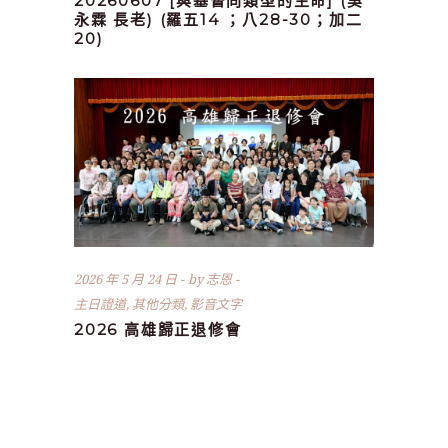
20260607 [與基督同類型的生命] (吳
永霖 長老) (羅五14 ；八28-30；加二
20)
2026 年 5 月 24 日
by
志恩
主日證道
,
其他分類
,
影音文字
2026 高雄歸正退修會