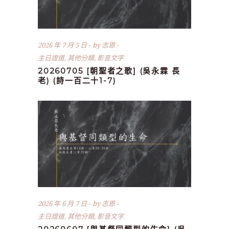
2026 年 7 月 5 日
by
志恩
主日證道
,
其他分類
,
影音文字
20260705 [朝聖者之歌] (吳永霖 長
老) (詩一百二十1-7)
2026 年 6 月 7 日
by
志恩
主日證道
,
其他分類
,
影音文字