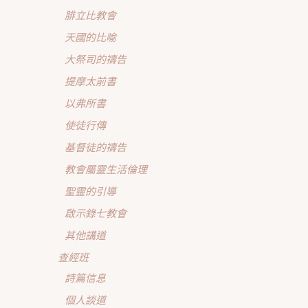
腓立比教會
天國的比喻
大祭司的禱告
提摩太前書
以弗所書
使徒行傳
基督徒的禱告
教會屬靈生活倫理
聖靈的引導
啟示錄七教會
其他講道
查經班
詩篇信息
個人談道