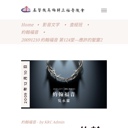
Home
•
影音文字
•
查經班
•
約翰福音
•
20091210 約翰福音 第124堂—應許的聖靈2
2009 年 12 月 10 日
約翰福音
by
KRC Admin