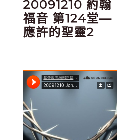
20091210 約翰
福音 第124堂—
應許的聖靈2