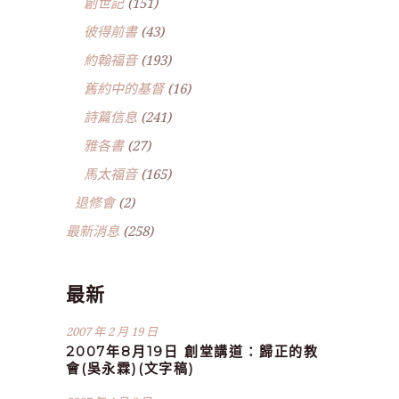
創世記
(151)
彼得前書
(43)
約翰福音
(193)
舊約中的基督
(16)
詩篇信息
(241)
雅各書
(27)
馬太福音
(165)
退修會
(2)
最新消息
(258)
最新
2007 年 2 月 19 日
2007年8月19日 創堂講道：歸正的教
會(吳永霖)(文字稿)