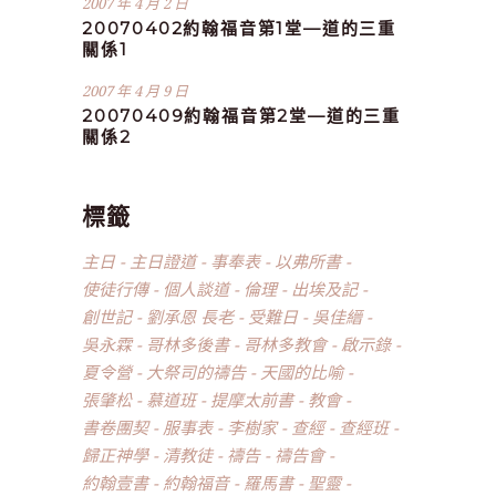
2007 年 4 月 2 日
20070402約翰福音第1堂—道的三重
關係1
2007 年 4 月 9 日
20070409約翰福音第2堂—道的三重
關係2
標籤
主日
主日證道
事奉表
以弗所書
使徒行傳
個人談道
倫理
出埃及記
創世記
劉承恩 長老
受難日
吳佳縉
吳永霖
哥林多後書
哥林多教會
啟示錄
夏令營
大祭司的禱告
天國的比喻
張肇松
慕道班
提摩太前書
教會
書卷團契
服事表
李樹家
查經
查經班
歸正神學
清教徒
禱告
禱告會
約翰壹書
約翰福音
羅馬書
聖靈