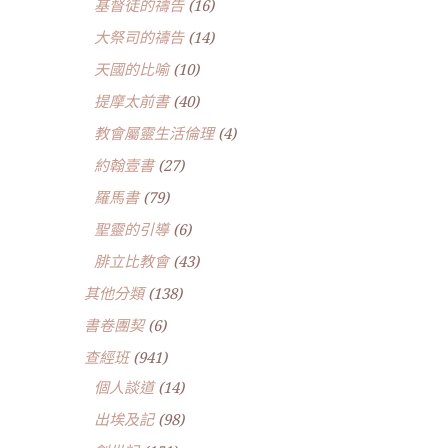
基督徒的禱告
(16)
大祭司的禱告
(14)
天國的比喻
(10)
提摩太前書
(40)
教會屬靈生活倫理
(4)
約翰壹書
(27)
羅馬書
(79)
聖靈的引導
(6)
腓立比教會
(43)
其他分類
(138)
書卷團契
(6)
查經班
(941)
個人談道
(14)
出埃及記
(98)