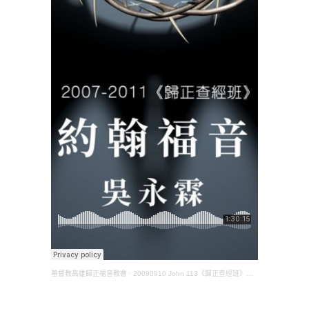
基督教高雄歸正福音教會
·
20090910 John 113《歸正查經班》約翰福音(吳永霖長老)