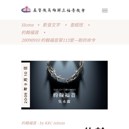
Home
•
影音文字
•
查經班
•
約翰福音
•
20090910 約翰福音第113堂—新的命令
2009 年 9 月 10 日
約翰福音
by
KRC Admin