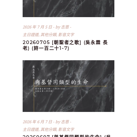
2026 年 7 月 5 日
by
志恩
主日證道
,
其他分類
,
影音文字
20260705 [朝聖者之歌] (吳永霖 長
老) (詩一百二十1-7)
2026 年 6 月 7 日
by
志恩
主日證道
,
其他分類
,
影音文字