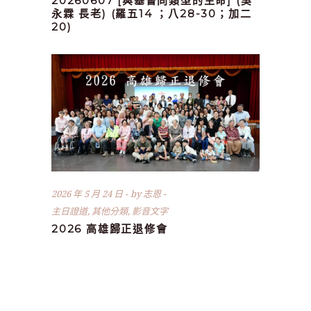
20260607 [與基督同類型的生命] (吳
永霖 長老) (羅五14 ；八28-30；加二
20)
2026 年 5 月 24 日
by
志恩
主日證道
,
其他分類
,
影音文字
2026 高雄歸正退修會