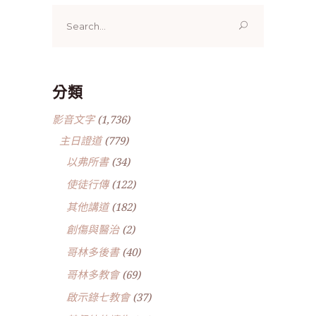
Search
for:
分類
影音文字
(1,736)
主日證道
(779)
以弗所書
(34)
使徒行傳
(122)
其他講道
(182)
創傷與醫治
(2)
哥林多後書
(40)
哥林多教會
(69)
啟示錄七教會
(37)