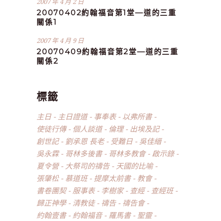
2007 年 4 月 2 日
20070402約翰福音第1堂—道的三重
關係1
2007 年 4 月 9 日
20070409約翰福音第2堂—道的三重
關係2
標籤
主日
主日證道
事奉表
以弗所書
使徒行傳
個人談道
倫理
出埃及記
創世記
劉承恩 長老
受難日
吳佳縉
吳永霖
哥林多後書
哥林多教會
啟示錄
夏令營
大祭司的禱告
天國的比喻
張肇松
慕道班
提摩太前書
教會
書卷團契
服事表
李樹家
查經
查經班
歸正神學
清教徒
禱告
禱告會
約翰壹書
約翰福音
羅馬書
聖靈