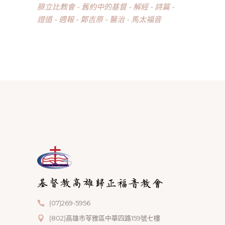
腓立比教會
舊約中的基督
解經
詩篇
證道
週報
鄭吉原
醫治
馬太福音
(07)269-5956
(802)高雄市苓雅區中華四路159號七樓