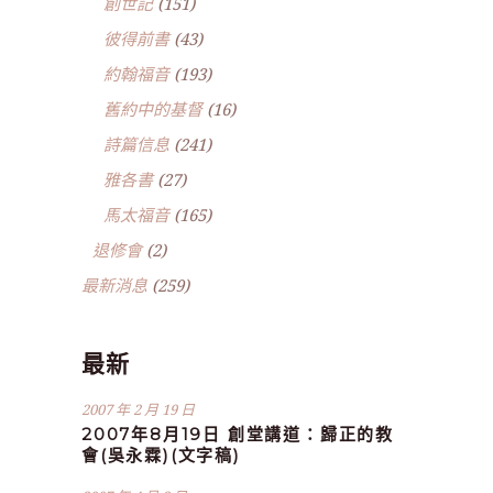
創世記
(151)
彼得前書
(43)
約翰福音
(193)
舊約中的基督
(16)
詩篇信息
(241)
雅各書
(27)
馬太福音
(165)
退修會
(2)
最新消息
(259)
最新
2007 年 2 月 19 日
2007年8月19日 創堂講道：歸正的教
會(吳永霖)(文字稿)