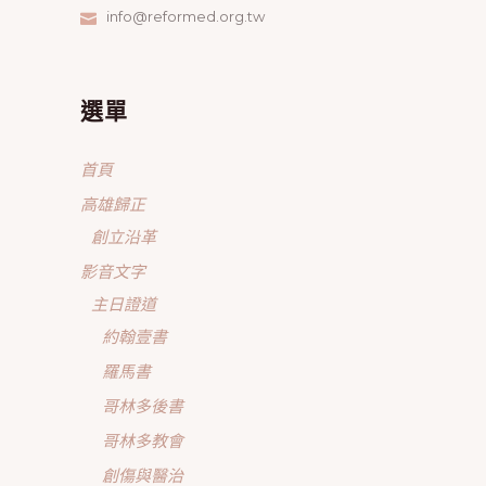
info@reformed.org.tw
選單
首頁
高雄歸正
創立沿革
影音文字
主日證道
約翰壹書
羅馬書
哥林多後書
哥林多教會
創傷與醫治