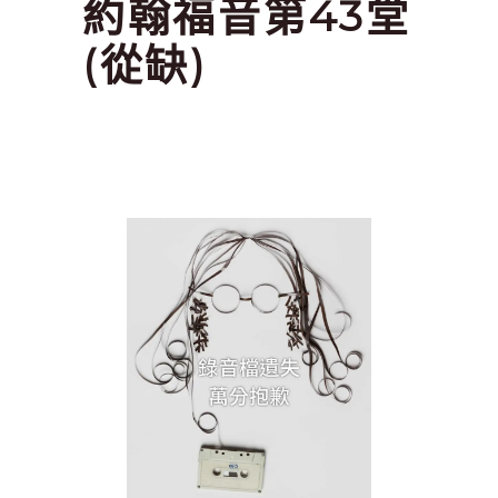
約翰福音第43堂
(從缺)