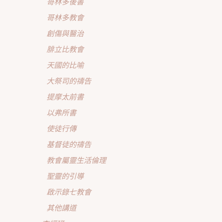
哥林多後書
哥林多教會
創傷與醫治
腓立比教會
天國的比喻
大祭司的禱告
提摩太前書
以弗所書
使徒行傳
基督徒的禱告
教會屬靈生活倫理
聖靈的引導
啟示錄七教會
其他講道