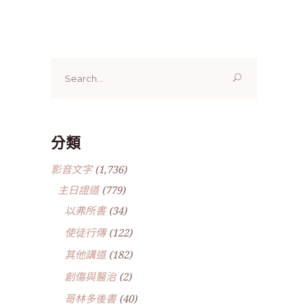
Search
for:
分類
影音文字
(1,736)
主日證道
(779)
以弗所書
(34)
使徒行傳
(122)
其他講道
(182)
創傷與醫治
(2)
哥林多後書
(40)