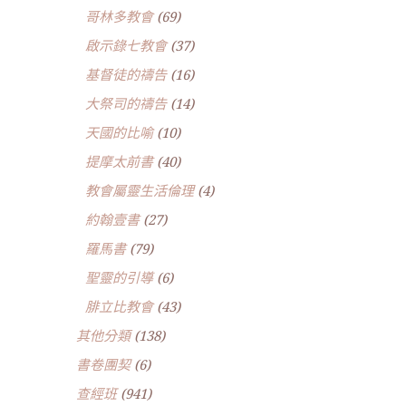
哥林多教會
(69)
啟示錄七教會
(37)
基督徒的禱告
(16)
大祭司的禱告
(14)
天國的比喻
(10)
提摩太前書
(40)
教會屬靈生活倫理
(4)
約翰壹書
(27)
羅馬書
(79)
聖靈的引導
(6)
腓立比教會
(43)
其他分類
(138)
書卷團契
(6)
查經班
(941)