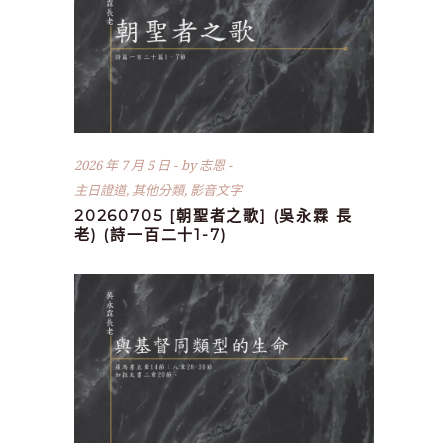
2026 年 7 月 5 日
by
志恩
主日證道
,
其他分類
,
影音文字
20260705 [朝聖者之歌] (吳永霖 長
老) (詩一百二十1-7)