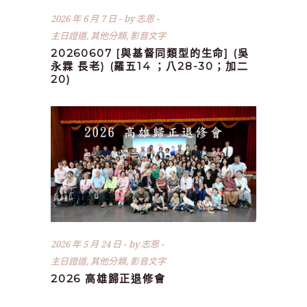
2026 年 6 月 7 日
by
志恩
主日證道
,
其他分類
,
影音文字
20260607 [與基督同類型的生命] (吳
永霖 長老) (羅五14 ；八28-30；加二
20)
2026 年 5 月 24 日
by
志恩
主日證道
,
其他分類
,
影音文字
2026 高雄歸正退修會