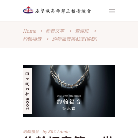
Home
•
影音文字
•
查經班
•
約翰福音
•
約翰福音第43堂(從缺)
2008 年 2 月 4 日
約翰福音
by
KRC Admin