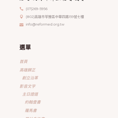
(07)269-5956
(802)高雄市苓雅區中華四路159號七樓
info@reformed.org.tw
選單
首頁
高雄歸正
創立沿革
影音文字
主日證道
約翰壹書
羅馬書