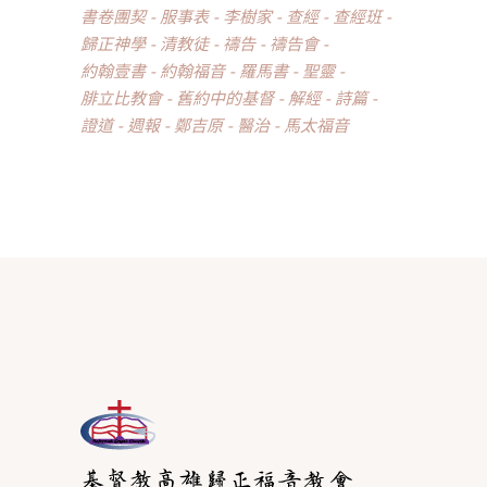
書卷團契
服事表
李樹家
查經
查經班
歸正神學
清教徒
禱告
禱告會
約翰壹書
約翰福音
羅馬書
聖靈
腓立比教會
舊約中的基督
解經
詩篇
證道
週報
鄭吉原
醫治
馬太福音