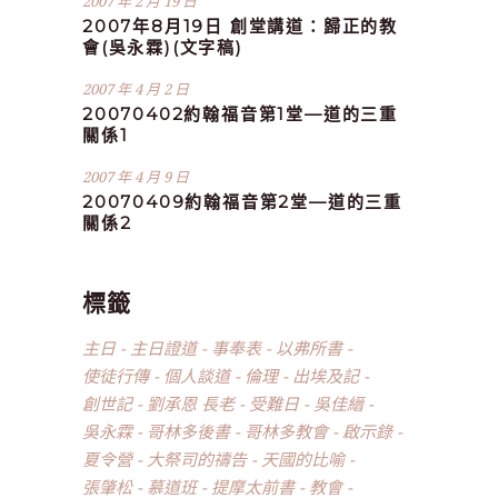
2007 年 2 月 19 日
2007年8月19日 創堂講道：歸正的教
會(吳永霖)(文字稿)
2007 年 4 月 2 日
20070402約翰福音第1堂—道的三重
關係1
2007 年 4 月 9 日
20070409約翰福音第2堂—道的三重
關係2
標籤
主日
主日證道
事奉表
以弗所書
使徒行傳
個人談道
倫理
出埃及記
創世記
劉承恩 長老
受難日
吳佳縉
吳永霖
哥林多後書
哥林多教會
啟示錄
夏令營
大祭司的禱告
天國的比喻
張肇松
慕道班
提摩太前書
教會