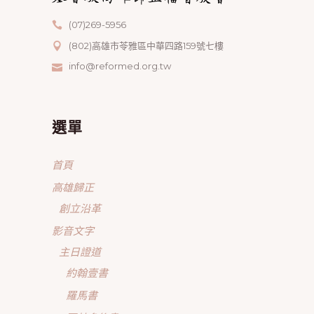
(07)269-5956
(802)高雄市苓雅區中華四路159號七樓
info@reformed.org.tw
選單
首頁
高雄歸正
創立沿革
影音文字
主日證道
約翰壹書
羅馬書