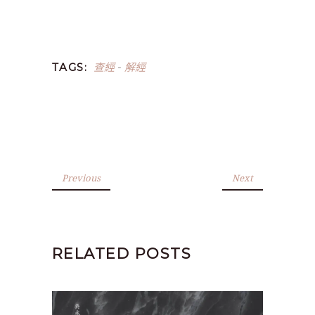
查經
解經
TAGS:
-
Previous
Next
RELATED POSTS