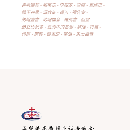
書卷團契
服事表
李樹家
查經
查經班
歸正神學
清教徒
禱告
禱告會
約翰壹書
約翰福音
羅馬書
聖靈
腓立比教會
舊約中的基督
解經
詩篇
證道
週報
鄭吉原
醫治
馬太福音