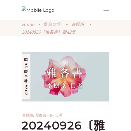
Home
•
影音文字
•
查經班
•
20240926〔雅各書〕第42堂
2024 年 9 月 26 日
查經班
,
雅各書
by
志恩
20240926〔雅