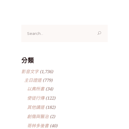
Search
for:
分類
影音文字
(1,736)
主日證道
(779)
以弗所書
(34)
使徒行傳
(122)
其他講道
(182)
創傷與醫治
(2)
哥林多後書
(40)