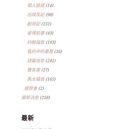
個人談道
(14)
出埃及記
(98)
創世記
(151)
彼得前書
(43)
約翰福音
(193)
舊約中的基督
(16)
詩篇信息
(241)
雅各書
(27)
馬太福音
(165)
退修會
(2)
最新消息
(258)
最新