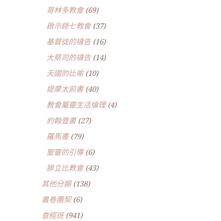
哥林多教會
(69)
啟示錄七教會
(37)
基督徒的禱告
(16)
大祭司的禱告
(14)
天國的比喻
(10)
提摩太前書
(40)
教會屬靈生活倫理
(4)
約翰壹書
(27)
羅馬書
(79)
聖靈的引導
(6)
腓立比教會
(43)
其他分類
(138)
書卷團契
(6)
查經班
(941)