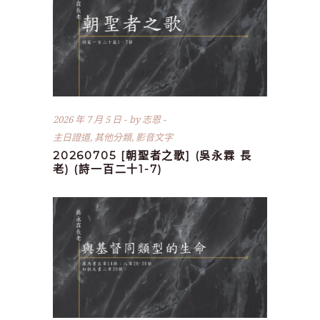
2026 年 7 月 5 日
by
志恩
主日證道
,
其他分類
,
影音文字
20260705 [朝聖者之歌] (吳永霖 長
老) (詩一百二十1-7)