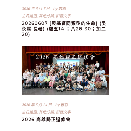
2026 年 6 月 7 日
by
志恩
主日證道
,
其他分類
,
影音文字
20260607 [與基督同類型的生命] (吳
永霖 長老) (羅五14 ；八28-30；加二
20)
2026 年 5 月 24 日
by
志恩
主日證道
,
其他分類
,
影音文字
2026 高雄歸正退修會