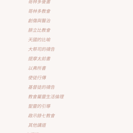
哥林多後書
哥林多教會
創傷與醫治
腓立比教會
天國的比喻
大祭司的禱告
提摩太前書
以弗所書
使徒行傳
基督徒的禱告
教會屬靈生活倫理
聖靈的引導
啟示錄七教會
其他講道