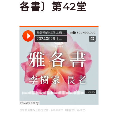
各書〕第42堂
基督教高雄歸正福音教會
·
20240926〔雅各書〕第42堂