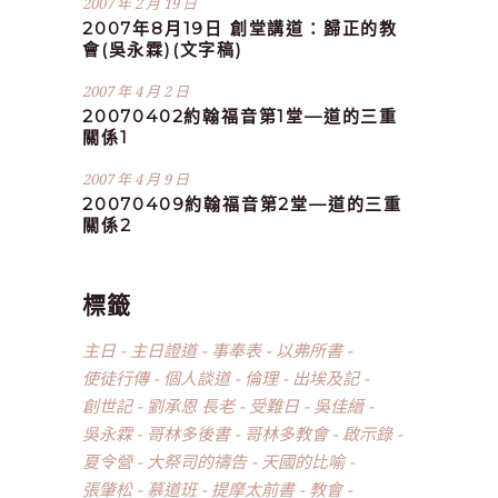
2007 年 2 月 19 日
2007年8月19日 創堂講道：歸正的教
會(吳永霖)(文字稿)
2007 年 4 月 2 日
20070402約翰福音第1堂—道的三重
關係1
2007 年 4 月 9 日
20070409約翰福音第2堂—道的三重
關係2
標籤
主日
主日證道
事奉表
以弗所書
使徒行傳
個人談道
倫理
出埃及記
創世記
劉承恩 長老
受難日
吳佳縉
吳永霖
哥林多後書
哥林多教會
啟示錄
夏令營
大祭司的禱告
天國的比喻
張肇松
慕道班
提摩太前書
教會