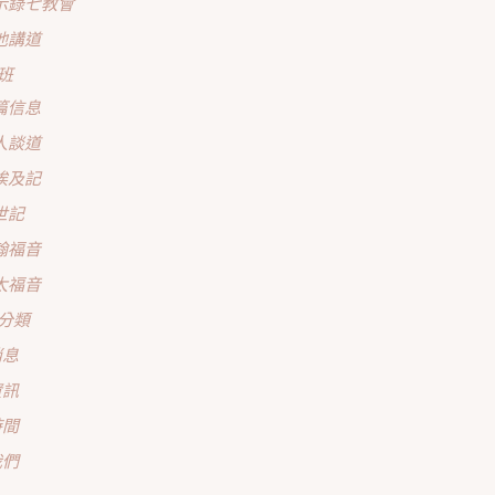
示錄七教會
他講道
班
篇信息
人談道
埃及記
世記
翰福音
太福音
分類
消息
資訊
時間
我們