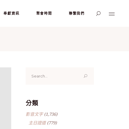
奉獻資訊
聚會時間
聯繫我們
Search
for:
分類
影音文字
(1,736)
主日證道
(779)