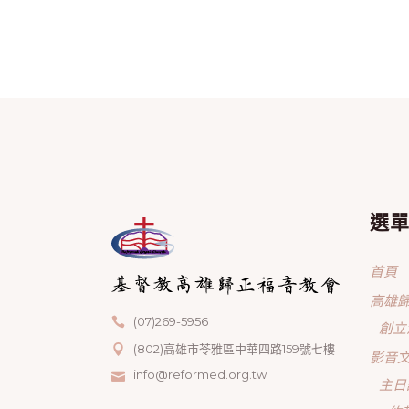
選
首頁
高雄
(07)269-5956
創立
(802)高雄市苓雅區中華四路159號七樓
影音
info@reformed.org.tw
主日