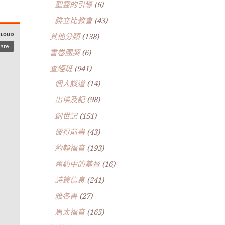
聖靈的引導
(6)
腓立比教會
(43)
其他分類
(138)
書卷團契
(6)
查經班
(941)
個人談道
(14)
出埃及記
(98)
創世記
(151)
彼得前書
(43)
約翰福音
(193)
舊約中的基督
(16)
詩篇信息
(241)
雅各書
(27)
馬太福音
(165)