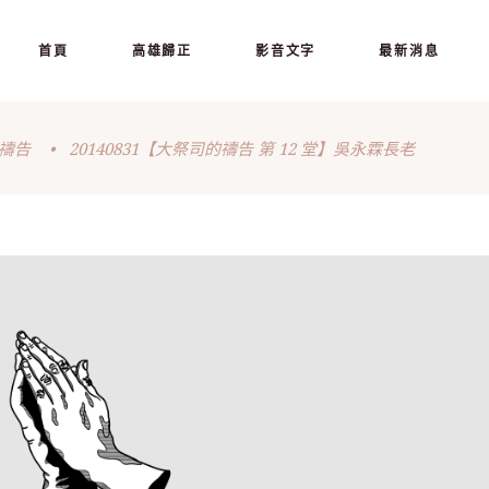
首頁
高雄歸正
影音文字
最新消息
禱告
•
20140831【大祭司的禱告 第 12 堂】吳永霖長老