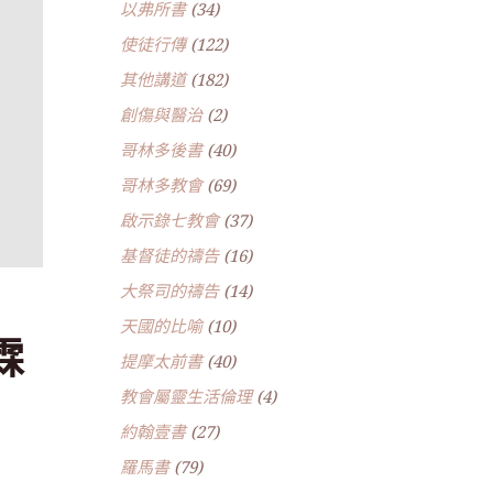
以弗所書
(34)
使徒行傳
(122)
其他講道
(182)
創傷與醫治
(2)
哥林多後書
(40)
哥林多教會
(69)
啟示錄七教會
(37)
基督徒的禱告
(16)
大祭司的禱告
(14)
天國的比喻
(10)
霖
提摩太前書
(40)
教會屬靈生活倫理
(4)
約翰壹書
(27)
羅馬書
(79)