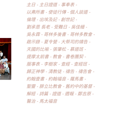
主日
主日證道
事奉表
以弗所書
使徒行傳
個人談道
倫理
出埃及記
創世記
劉承恩 長老
受難日
吳佳縉
吳永霖
哥林多後書
哥林多教會
啟示錄
夏令營
大祭司的禱告
天國的比喻
張肇松
慕道班
提摩太前書
教會
書卷團契
服事表
李樹家
查經
查經班
歸正神學
清教徒
禱告
禱告會
約翰壹書
約翰福音
羅馬書
聖靈
腓立比教會
舊約中的基督
解經
詩篇
證道
週報
鄭吉原
醫治
馬太福音