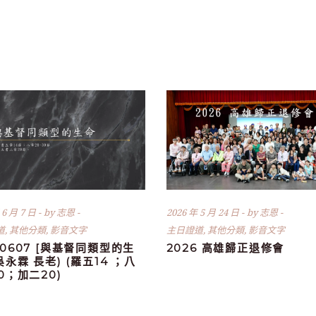
 6 月 7 日
by
志恩
2026 年 5 月 24 日
by
志恩
道
,
其他分類
,
影音文字
主日證道
,
其他分類
,
影音文字
60607 [與基督同類型的生
2026 高雄歸正退修會
(吳永霖 長老) (羅五14 ；八
30；加二20)