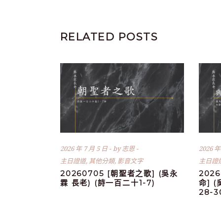
RELATED POSTS
2026 年 7 月 5 日
by
志恩
2026 年
主日證道
,
其他分類
,
影音文字
主日證
20260705 [朝聖者之歌] (吳永
202
霖 長老) (詩一百二十1-7)
命] 
28-