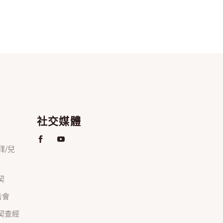
社交媒體
禮拜/兒
契
禱告會
正團契查經