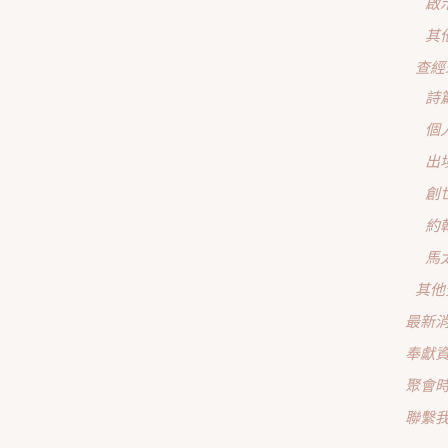
啟
其
查經
詩
個
出
創
約
馬
其他
最新
奉獻
聚會
聯繫