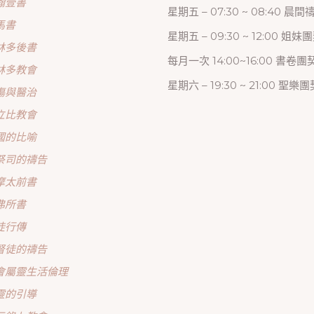
翰壹書
星期五 – 07:30 ~ 08:40 晨
馬書
星期五 – 09:30 ~ 12:00 姐妹
林多後書
每月一次 14:00~16:00 書卷團
林多教會
星期六 – 19:30 ~ 21:00 聖樂團
傷與醫治
立比教會
國的比喻
祭司的禱告
摩太前書
弗所書
徒行傳
督徒的禱告
會屬靈生活倫理
靈的引導