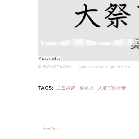
基督教高雄歸正福音教會
·
20140831 ThePrayerofHighestPriest 012
主日證道
吳永霖
大祭司的禱告
TAGS:
-
-
Previous