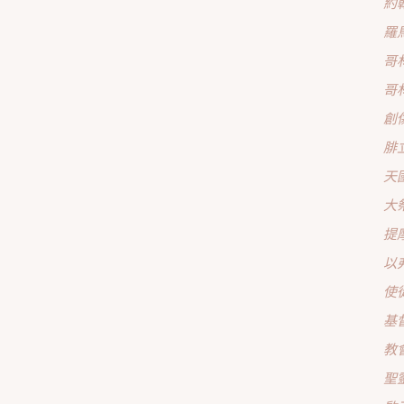
約
羅
哥
哥
創
腓
天
大
提
以
使
基
教
聖