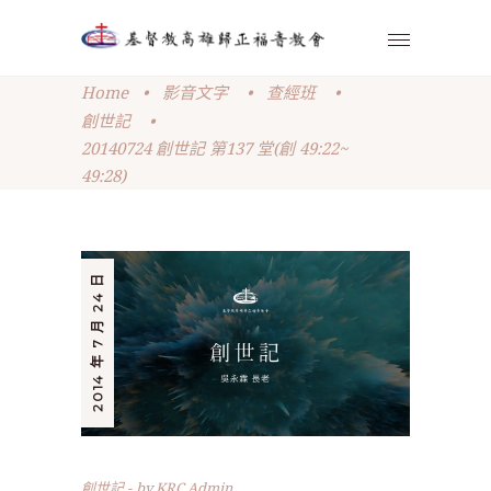
Home
•
影音文字
•
查經班
•
創世記
•
20140724 創世記 第137 堂(創 49:22~
49:28)
2014 年 7 月 24 日
創世記
by
KRC Admin