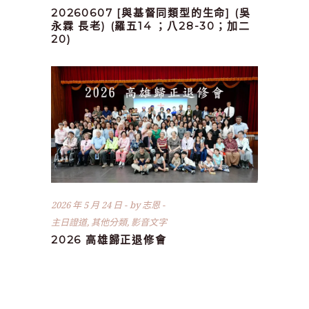
20260607 [與基督同類型的生命] (吳
永霖 長老) (羅五14 ；八28-30；加二
20)
2026 年 5 月 24 日
by
志恩
主日證道
,
其他分類
,
影音文字
2026 高雄歸正退修會