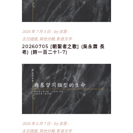
2026 年 7 月 5 日
by
志恩
主日證道
,
其他分類
,
影音文字
20260705 [朝聖者之歌] (吳永霖 長
老) (詩一百二十1-7)
2026 年 6 月 7 日
by
志恩
主日證道
,
其他分類
,
影音文字