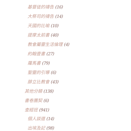
基督徒的禱告
(16)
大祭司的禱告
(14)
天國的比喻
(10)
提摩太前書
(40)
教會屬靈生活倫理
(4)
約翰壹書
(27)
羅馬書
(79)
聖靈的引導
(6)
腓立比教會
(43)
其他分類
(138)
書卷團契
(6)
查經班
(941)
個人談道
(14)
出埃及記
(98)