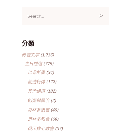
Search
for:
分類
影音文字
(1,736)
主日證道
(779)
以弗所書
(34)
使徒行傳
(122)
其他講道
(182)
創傷與醫治
(2)
哥林多後書
(40)
哥林多教會
(69)
啟示錄七教會
(37)