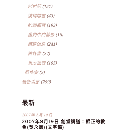
創世記
(151)
彼得前書
(43)
約翰福音
(193)
舊約中的基督
(16)
詩篇信息
(241)
雅各書
(27)
馬太福音
(165)
退修會
(2)
最新消息
(259)
最新
2007 年 2 月 19 日
2007年8月19日 創堂講道：歸正的教
會(吳永霖)(文字稿)