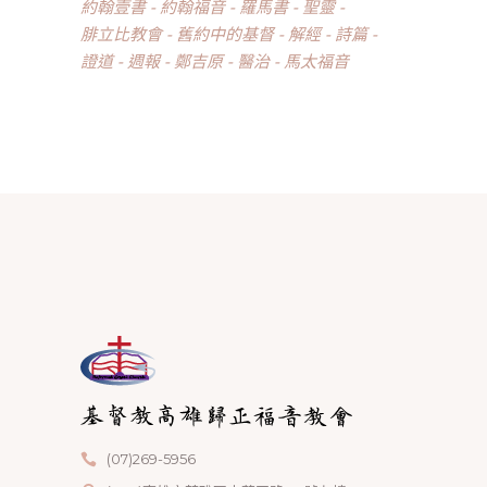
約翰壹書
約翰福音
羅馬書
聖靈
腓立比教會
舊約中的基督
解經
詩篇
證道
週報
鄭吉原
醫治
馬太福音
(07)269-5956