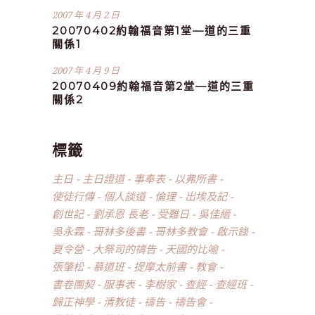
2007 年 4 月 2 日
20070402約翰福音第1堂—道的三重
關係1
2007 年 4 月 9 日
20070409約翰福音第2堂—道的三重
關係2
標籤
主日
主日證道
事奉表
以弗所書
使徒行傳
個人談道
倫理
出埃及記
創世記
劉承恩 長老
受難日
吳佳縉
吳永霖
哥林多後書
哥林多教會
啟示錄
夏令營
大祭司的禱告
天國的比喻
張肇松
慕道班
提摩太前書
教會
書卷團契
服事表
李樹家
查經
查經班
歸正神學
清教徒
禱告
禱告會