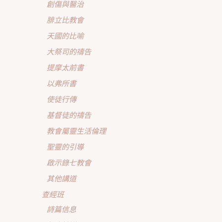
創傷與醫治
腓立比教會
天國的比喻
大祭司的禱告
提摩太前書
以弗所書
使徒行傳
基督徒的禱告
教會屬靈生活倫理
聖靈的引導
啟示錄七教會
其他講道
查經班
詩篇信息