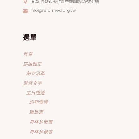
(802)高雄市苓雅區中華四路159號七樓
info@reformed.org.tw
選單
首頁
高雄歸正
創立沿革
影音文字
主日證道
約翰壹書
羅馬書
哥林多後書
哥林多教會