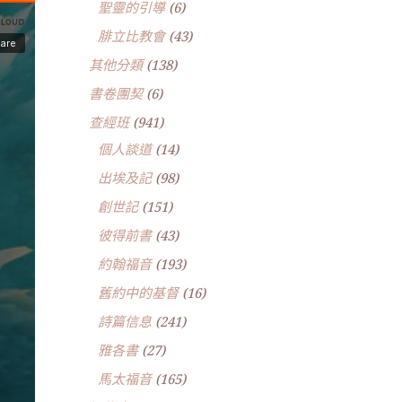
聖靈的引導
(6)
腓立比教會
(43)
其他分類
(138)
書卷團契
(6)
查經班
(941)
個人談道
(14)
出埃及記
(98)
創世記
(151)
彼得前書
(43)
約翰福音
(193)
舊約中的基督
(16)
詩篇信息
(241)
雅各書
(27)
馬太福音
(165)