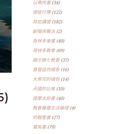
以弗所書
(34)
使徒行傳
(122)
其他講道
(182)
創傷與醫治
(2)
哥林多後書
(40)
哥林多教會
(69)
啟示錄七教會
(37)
基督徒的禱告
(16)
大祭司的禱告
(14)
天國的比喻
(10)
5)
提摩太前書
(40)
教會屬靈生活倫理
(4)
約翰壹書
(27)
羅馬書
(79)