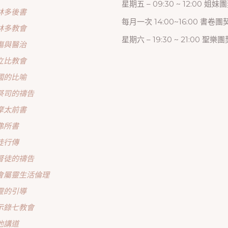
星期五 – 09:30 ~ 12:00 姐妹
林多後書
每月一次 14:00~16:00 書卷團
林多教會
星期六 – 19:30 ~ 21:00 聖樂團
傷與醫治
立比教會
國的比喻
祭司的禱告
摩太前書
弗所書
徒行傳
督徒的禱告
會屬靈生活倫理
靈的引導
示錄七教會
他講道