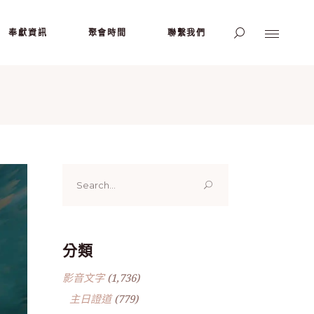
奉獻資訊
聚會時間
聯繫我們
Search
for:
分類
影音文字
(1,736)
主日證道
(779)