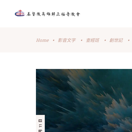
Home
•
影音文字
•
查經班
•
創世記
•