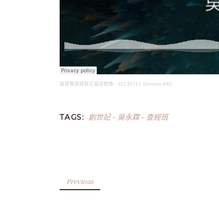
基督教高雄歸正福音教會
·
20130711 Genesis 090
創世記
吳永霖
查經班
TAGS:
-
-
Previous