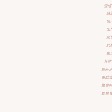
查經
詩
個
出
創
約
馬
其他
最新
奉獻
聚會
聯繫