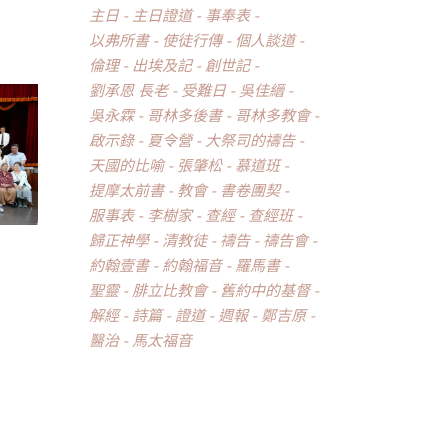
主日
主日證道
事奉表
以弗所書
使徒行傳
個人談道
倫理
出埃及記
創世記
劉承恩 長老
受難日
吳佳縉
吳永霖
哥林多後書
哥林多教會
啟示錄
夏令營
大祭司的禱告
天國的比喻
張肇松
慕道班
提摩太前書
教會
書卷團契
服事表
李樹家
查經
查經班
歸正神學
清教徒
禱告
禱告會
約翰壹書
約翰福音
羅馬書
聖靈
腓立比教會
舊約中的基督
解經
詩篇
證道
週報
鄭吉原
醫治
馬太福音