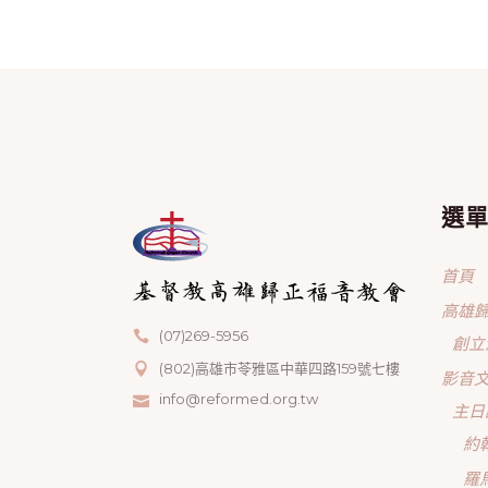
選
首頁
高雄
(07)269-5956
創立
(802)高雄市苓雅區中華四路159號七樓
影音
info@reformed.org.tw
主日
約
羅