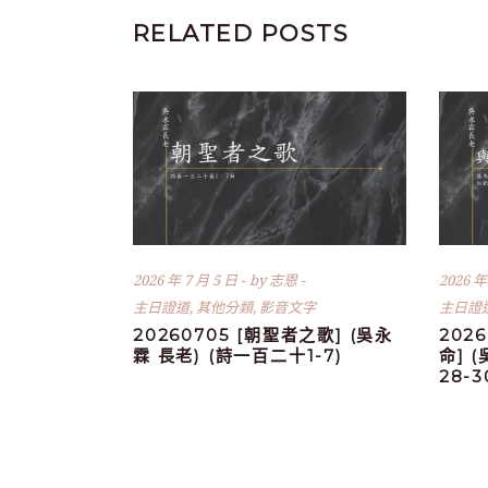
RELATED POSTS
2026 年 7 月 5 日
by
志恩
2026 年
主日證道
,
其他分類
,
影音文字
主日證
20260705 [朝聖者之歌] (吳永
202
霖 長老) (詩一百二十1-7)
命] 
28-