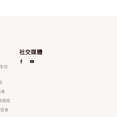
社交媒體
禮拜/兒
契
禱告會
正團契查經
間禱告會