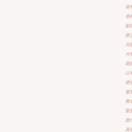
哥
哥
創
腓
天
大
提
以
使
基
教
聖
啟
其