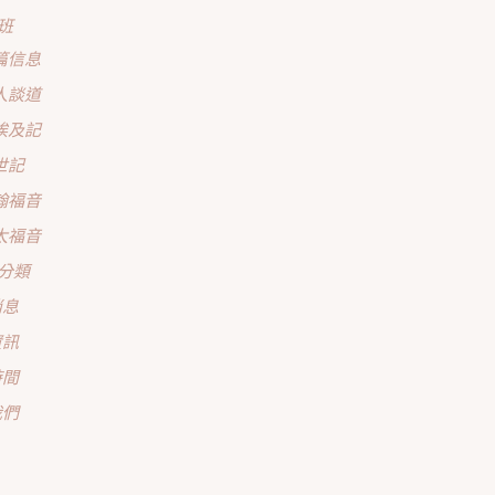
班
篇信息
人談道
埃及記
世記
翰福音
太福音
分類
消息
資訊
時間
我們