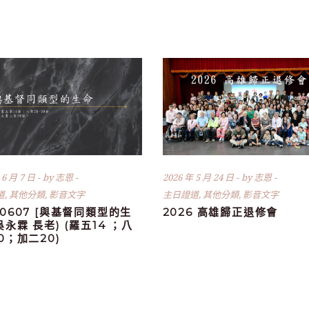
 6 月 7 日
by
志恩
2026 年 5 月 24 日
by
志恩
道
,
其他分類
,
影音文字
主日證道
,
其他分類
,
影音文字
60607 [與基督同類型的生
2026 高雄歸正退修會
(吳永霖 長老) (羅五14 ；八
30；加二20)