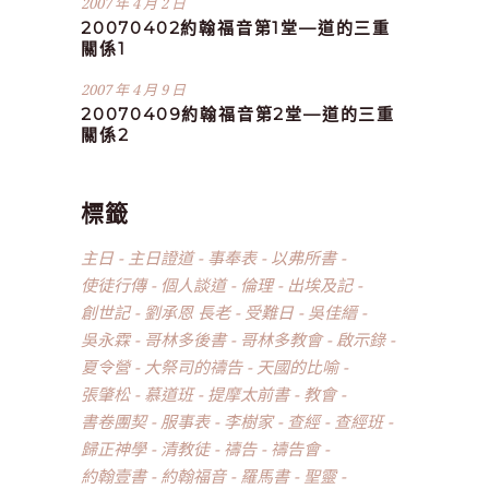
2007 年 4 月 2 日
20070402約翰福音第1堂—道的三重
關係1
2007 年 4 月 9 日
20070409約翰福音第2堂—道的三重
關係2
標籤
主日
主日證道
事奉表
以弗所書
使徒行傳
個人談道
倫理
出埃及記
創世記
劉承恩 長老
受難日
吳佳縉
吳永霖
哥林多後書
哥林多教會
啟示錄
夏令營
大祭司的禱告
天國的比喻
張肇松
慕道班
提摩太前書
教會
書卷團契
服事表
李樹家
查經
查經班
歸正神學
清教徒
禱告
禱告會
約翰壹書
約翰福音
羅馬書
聖靈