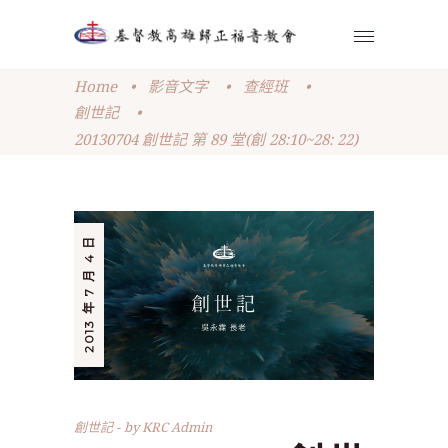
Home
•
影音文字
•
查經班
•
創世記
•
20130704 創世記 第 89 堂(創 28:10~28: 22)
2013 年 7 月 4 日
創世記
by
KRC Admin