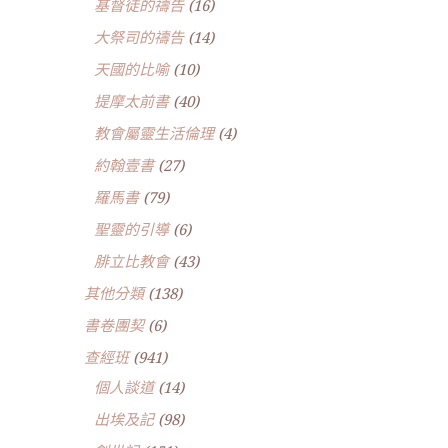
基督徒的禱告
(16)
大祭司的禱告
(14)
天國的比喻
(10)
提摩太前書
(40)
教會屬靈生活倫理
(4)
約翰壹書
(27)
羅馬書
(79)
聖靈的引導
(6)
腓立比教會
(43)
其他分類
(138)
書卷團契
(6)
查經班
(941)
個人談道
(14)
出埃及記
(98)