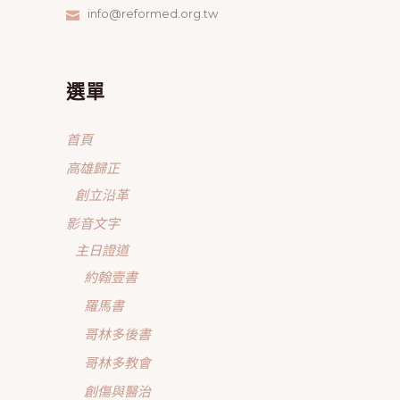
info@reformed.org.tw
選單
首頁
高雄歸正
創立沿革
影音文字
主日證道
約翰壹書
羅馬書
哥林多後書
哥林多教會
創傷與醫治