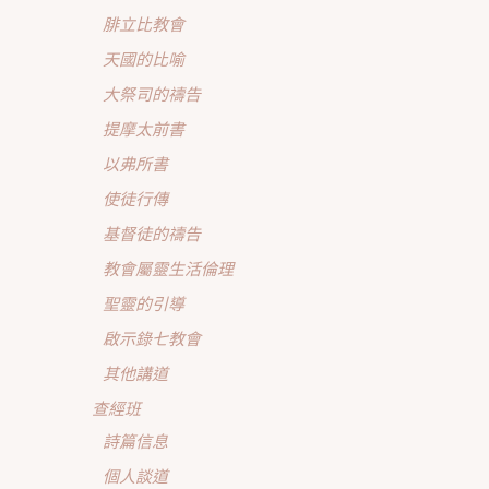
腓立比教會
天國的比喻
大祭司的禱告
提摩太前書
以弗所書
使徒行傳
基督徒的禱告
教會屬靈生活倫理
聖靈的引導
啟示錄七教會
其他講道
查經班
詩篇信息
個人談道