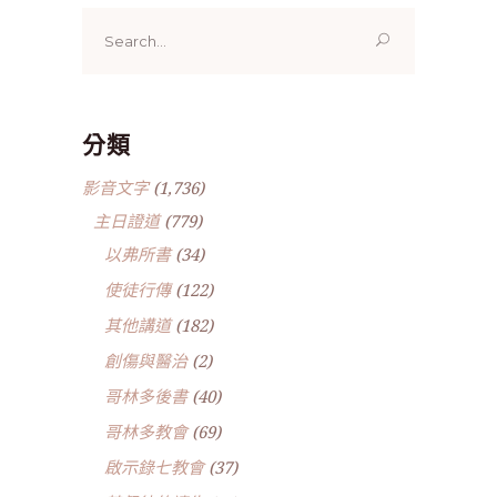
Search
for:
分類
影音文字
(1,736)
主日證道
(779)
以弗所書
(34)
使徒行傳
(122)
其他講道
(182)
創傷與醫治
(2)
哥林多後書
(40)
哥林多教會
(69)
啟示錄七教會
(37)