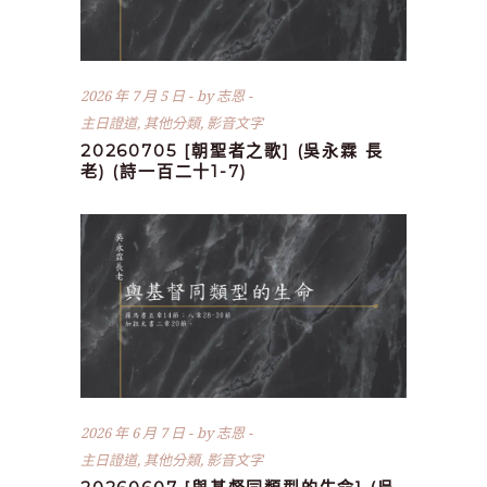
2026 年 7 月 5 日
by
志恩
主日證道
,
其他分類
,
影音文字
20260705 [朝聖者之歌] (吳永霖 長
老) (詩一百二十1-7)
2026 年 6 月 7 日
by
志恩
主日證道
,
其他分類
,
影音文字