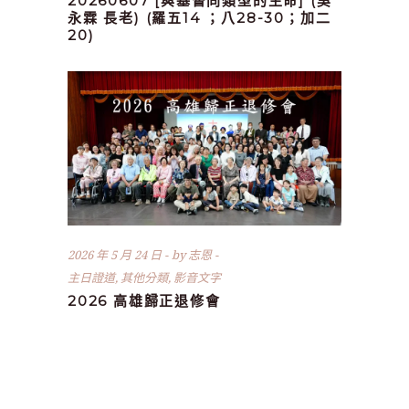
20260607 [與基督同類型的生命] (吳
永霖 長老) (羅五14 ；八28-30；加二
20)
2026 年 5 月 24 日
by
志恩
主日證道
,
其他分類
,
影音文字
2026 高雄歸正退修會