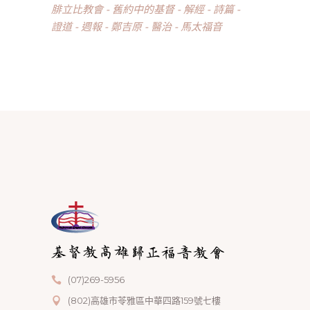
腓立比教會
舊約中的基督
解經
詩篇
證道
週報
鄭吉原
醫治
馬太福音
(07)269-5956
(802)高雄市苓雅區中華四路159號七樓