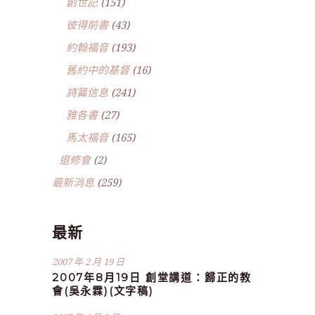
創世記
(151)
彼得前書
(43)
約翰福音
(193)
舊約中的基督
(16)
詩篇信息
(241)
雅各書
(27)
馬太福音
(165)
退修會
(2)
最新消息
(259)
最新
2007 年 2 月 19 日
2007年8月19日 創堂講道：歸正的教
會(吳永霖)(文字稿)