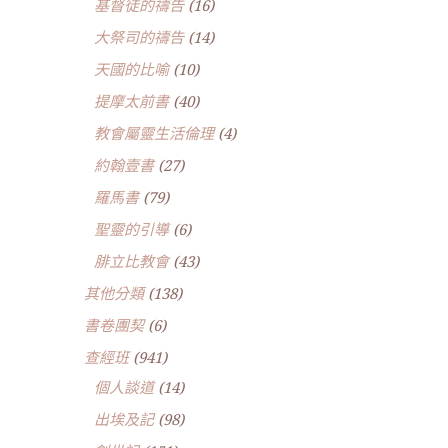
基督徒的禱告
(16)
大祭司的禱告
(14)
天國的比喻
(10)
提摩太前書
(40)
教會屬靈生活倫理
(4)
約翰壹書
(27)
羅馬書
(79)
聖靈的引導
(6)
腓立比教會
(43)
其他分類
(138)
書卷團契
(6)
查經班
(941)
個人談道
(14)
出埃及記
(98)