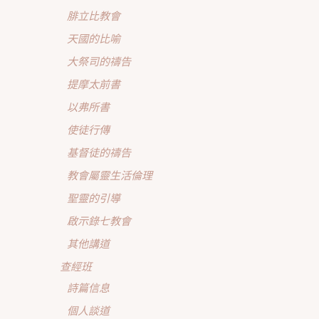
腓立比教會
天國的比喻
大祭司的禱告
提摩太前書
以弗所書
使徒行傳
基督徒的禱告
教會屬靈生活倫理
聖靈的引導
啟示錄七教會
其他講道
查經班
詩篇信息
個人談道