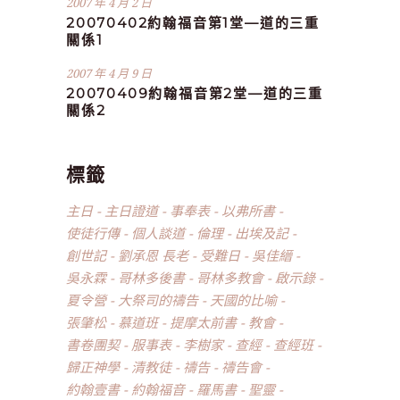
2007 年 4 月 2 日
20070402約翰福音第1堂—道的三重
關係1
2007 年 4 月 9 日
20070409約翰福音第2堂—道的三重
關係2
標籤
主日
主日證道
事奉表
以弗所書
使徒行傳
個人談道
倫理
出埃及記
創世記
劉承恩 長老
受難日
吳佳縉
吳永霖
哥林多後書
哥林多教會
啟示錄
夏令營
大祭司的禱告
天國的比喻
張肇松
慕道班
提摩太前書
教會
書卷團契
服事表
李樹家
查經
查經班
歸正神學
清教徒
禱告
禱告會
約翰壹書
約翰福音
羅馬書
聖靈