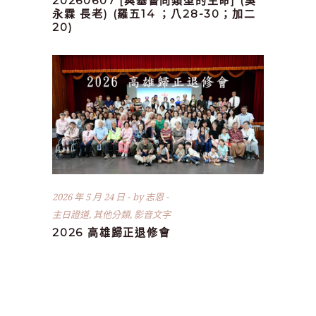
20260607 [與基督同類型的生命] (吳
永霖 長老) (羅五14 ；八28-30；加二
20)
2026 年 5 月 24 日
by
志恩
主日證道
,
其他分類
,
影音文字
2026 高雄歸正退修會