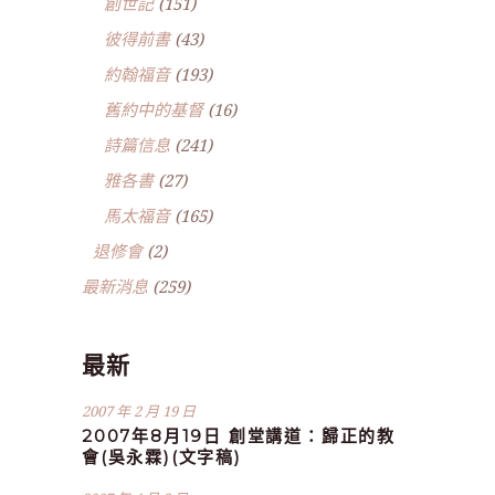
創世記
(151)
彼得前書
(43)
約翰福音
(193)
舊約中的基督
(16)
詩篇信息
(241)
雅各書
(27)
馬太福音
(165)
退修會
(2)
最新消息
(259)
最新
2007 年 2 月 19 日
2007年8月19日 創堂講道：歸正的教
會(吳永霖)(文字稿)