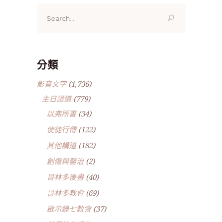
Search
for:
分類
影音文字
(1,736)
主日證道
(779)
以弗所書
(34)
使徒行傳
(122)
其他講道
(182)
創傷與醫治
(2)
哥林多後書
(40)
哥林多教會
(69)
啟示錄七教會
(37)