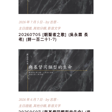
2026 年 7 月 5 日
by
志恩
主日證道
,
其他分類
,
影音文字
20260705 [朝聖者之歌] (吳永霖 長
老) (詩一百二十1-7)
2026 年 6 月 7 日
by
志恩
主日證道
,
其他分類
,
影音文字