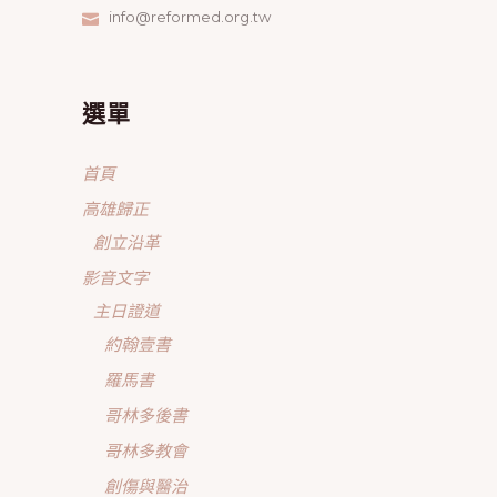
info@reformed.org.tw
選單
首頁
高雄歸正
創立沿革
影音文字
主日證道
約翰壹書
羅馬書
哥林多後書
哥林多教會
創傷與醫治