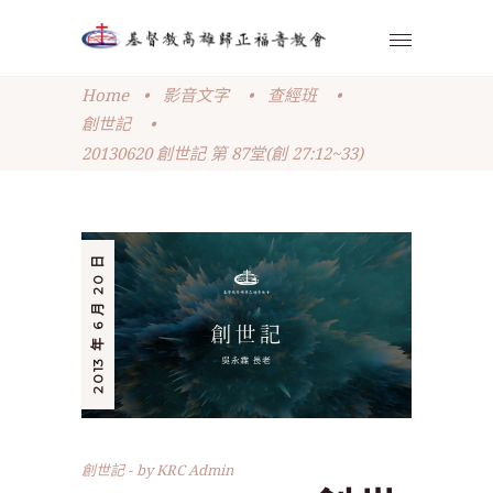
Home
•
影音文字
•
查經班
•
創世記
•
20130620 創世記 第 87堂(創 27:12~33)
2013 年 6 月 20 日
創世記
by
KRC Admin