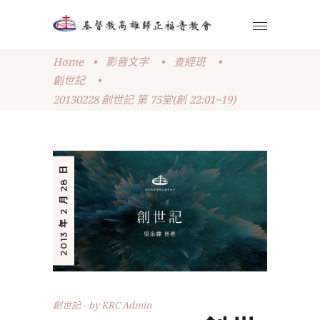
Home
•
影音文字
•
查經班
•
創世記
•
20130228 創世記 第 75堂(創 22:01~19)
2013 年 2 月 28 日
創世記
by
KRC Admin