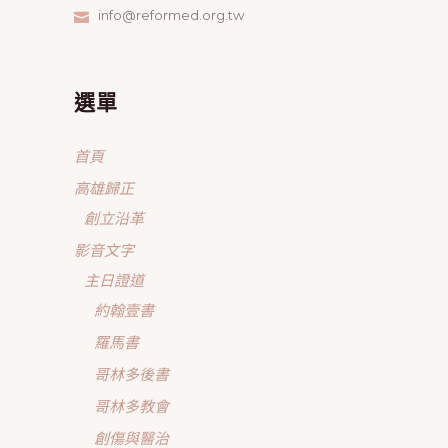
info@reformed.org.tw
選單
首頁
高雄歸正
創立沿革
影音文字
主日證道
約翰壹書
羅馬書
哥林多後書
哥林多教會
創傷與醫治