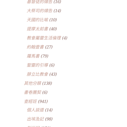
基督徒的禱告
(16)
大祭司的禱告
(14)
天國的比喻
(10)
提摩太前書
(40)
教會屬靈生活倫理
(4)
約翰壹書
(27)
羅馬書
(79)
聖靈的引導
(6)
腓立比教會
(43)
其他分類
(138)
書卷團契
(6)
查經班
(941)
個人談道
(14)
出埃及記
(98)