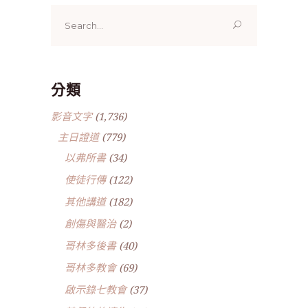
Search
for:
分類
影音文字
(1,736)
主日證道
(779)
以弗所書
(34)
使徒行傳
(122)
其他講道
(182)
創傷與醫治
(2)
哥林多後書
(40)
哥林多教會
(69)
啟示錄七教會
(37)