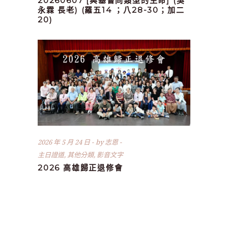
20260607 [與基督同類型的生命] (吳
永霖 長老) (羅五14 ；八28-30；加二
20)
2026 年 5 月 24 日
by
志恩
主日證道
,
其他分類
,
影音文字
2026 高雄歸正退修會