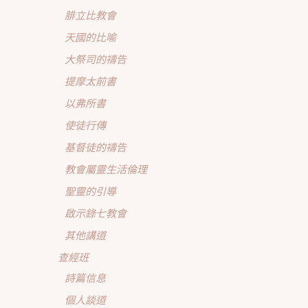
腓立比教會
天國的比喻
大祭司的禱告
提摩太前書
以弗所書
使徒行傳
基督徒的禱告
教會屬靈生活倫理
聖靈的引導
啟示錄七教會
其他講道
查經班
詩篇信息
個人談道