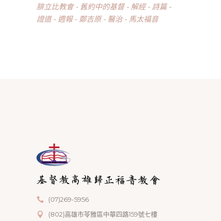
腓立比教會
舊約中的基督
解經
詩篇
證道
週報
鄭吉原
醫治
馬太福音
(07)269-5956
(802)高雄市苓雅區中華四路159號七樓