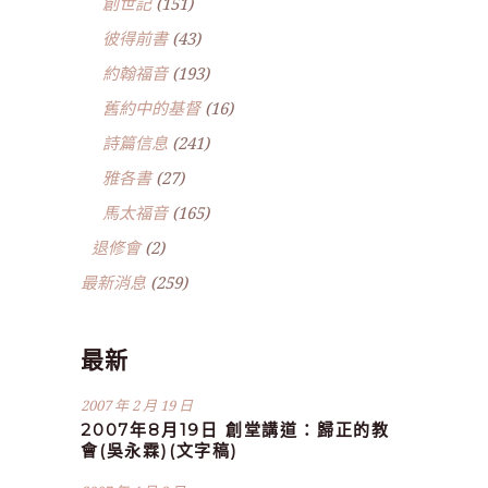
創世記
(151)
彼得前書
(43)
約翰福音
(193)
舊約中的基督
(16)
詩篇信息
(241)
雅各書
(27)
馬太福音
(165)
退修會
(2)
最新消息
(259)
最新
2007 年 2 月 19 日
2007年8月19日 創堂講道：歸正的教
會(吳永霖)(文字稿)