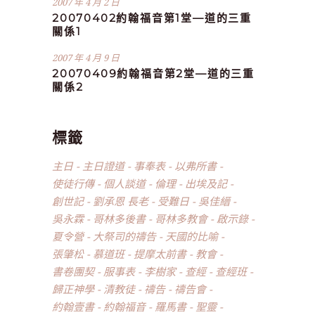
2007 年 4 月 2 日
20070402約翰福音第1堂—道的三重
關係1
2007 年 4 月 9 日
20070409約翰福音第2堂—道的三重
關係2
標籤
主日
主日證道
事奉表
以弗所書
使徒行傳
個人談道
倫理
出埃及記
創世記
劉承恩 長老
受難日
吳佳縉
吳永霖
哥林多後書
哥林多教會
啟示錄
夏令營
大祭司的禱告
天國的比喻
張肇松
慕道班
提摩太前書
教會
書卷團契
服事表
李樹家
查經
查經班
歸正神學
清教徒
禱告
禱告會
約翰壹書
約翰福音
羅馬書
聖靈