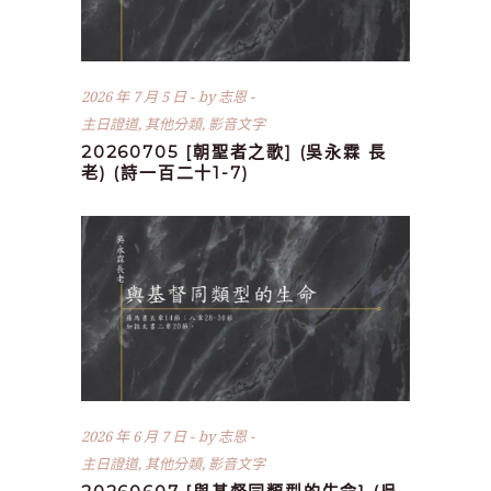
2026 年 7 月 5 日
by
志恩
主日證道
,
其他分類
,
影音文字
20260705 [朝聖者之歌] (吳永霖 長
老) (詩一百二十1-7)
2026 年 6 月 7 日
by
志恩
主日證道
,
其他分類
,
影音文字