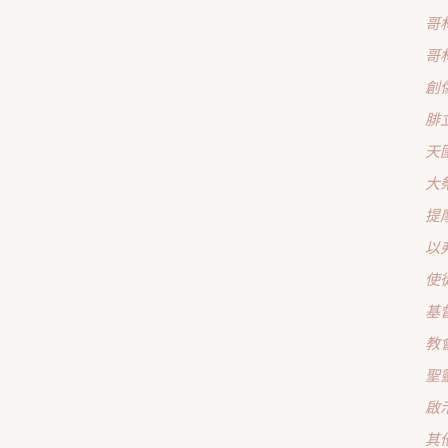
哥
哥
創
腓
天
大
提
以
使
基
教
聖
啟
其