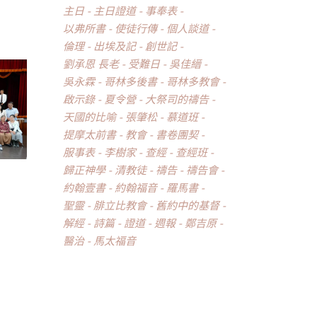
主日
主日證道
事奉表
以弗所書
使徒行傳
個人談道
倫理
出埃及記
創世記
劉承恩 長老
受難日
吳佳縉
吳永霖
哥林多後書
哥林多教會
啟示錄
夏令營
大祭司的禱告
天國的比喻
張肇松
慕道班
提摩太前書
教會
書卷團契
服事表
李樹家
查經
查經班
歸正神學
清教徒
禱告
禱告會
約翰壹書
約翰福音
羅馬書
聖靈
腓立比教會
舊約中的基督
解經
詩篇
證道
週報
鄭吉原
醫治
馬太福音