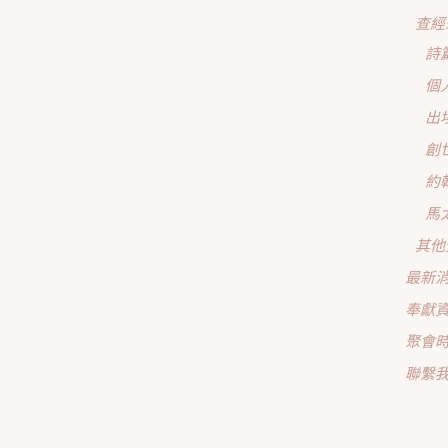
查經
詩
個
出
創
約
馬
其他
最新
奉獻
聚會
聯繫