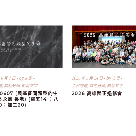
 6 月 7 日
by
志恩
2026 年 5 月 24 日
by
志恩
道
,
其他分類
,
影音文字
主日證道
,
其他分類
,
影音文字
60607 [與基督同類型的生
2026 高雄歸正退修會
(吳永霖 長老) (羅五14 ；八
30；加二20)