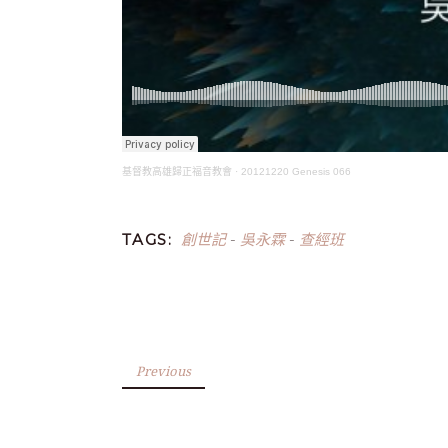
基督教高雄歸正福音教會
·
20121220 Genesis 066
創世記
吳永霖
查經班
TAGS:
-
-
Previous