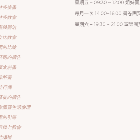
星期五 – 09:30 ~ 12:00 姐妹
林多後書
每月一次 14:00~16:00 書卷團
林多教會
星期六 – 19:30 ~ 21:00 聖樂團
傷與醫治
立比教會
國的比喻
祭司的禱告
摩太前書
弗所書
徒行傳
督徒的禱告
會屬靈生活倫理
靈的引導
示錄七教會
他講道