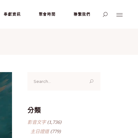
奉獻資訊
聚會時間
聯繫我們
Search
for:
分類
影音文字
(1,736)
主日證道
(779)