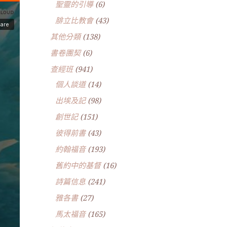
聖靈的引導
(6)
腓立比教會
(43)
其他分類
(138)
書卷團契
(6)
查經班
(941)
個人談道
(14)
出埃及記
(98)
創世記
(151)
彼得前書
(43)
約翰福音
(193)
舊約中的基督
(16)
詩篇信息
(241)
雅各書
(27)
馬太福音
(165)