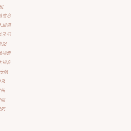
班
篇信息
人談道
埃及記
世記
翰福音
太福音
分類
消息
資訊
時間
我們