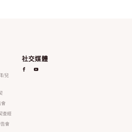
社交媒體
禮拜/兒
契
禱告會
正團契查經
間禱告會