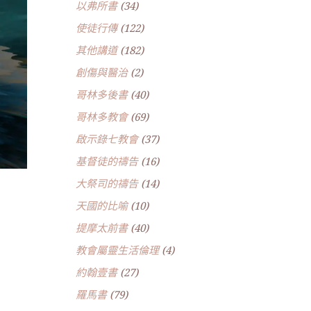
以弗所書
(34)
使徒行傳
(122)
其他講道
(182)
創傷與醫治
(2)
哥林多後書
(40)
哥林多教會
(69)
啟示錄七教會
(37)
基督徒的禱告
(16)
大祭司的禱告
(14)
天國的比喻
(10)
提摩太前書
(40)
教會屬靈生活倫理
(4)
約翰壹書
(27)
羅馬書
(79)