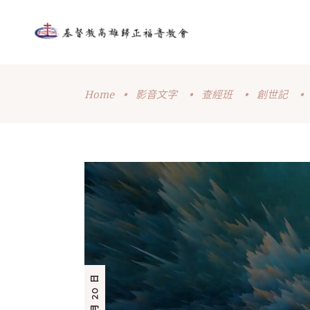
Home
•
影音文字
•
查經班
•
創世記
•