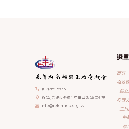
選
首頁
高雄
(07)269-5956
創立
(802)高雄市苓雅區中華四路159號七樓
影音
info@reformed.org.tw
主日
約
羅