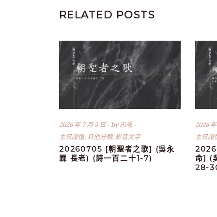
RELATED POSTS
2026 年 7 月 5 日
by
志恩
2026 年
主日證道
,
其他分類
,
影音文字
主日證
20260705 [朝聖者之歌] (吳永
202
霖 長老) (詩一百二十1-7)
命] 
28-