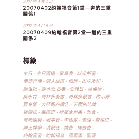
2007 年 4 月 2 日
20070402約翰福音第1堂—道的三重
關係1
2007 年 4 月 9 日
20070409約翰福音第2堂—道的三重
關係2
標籤
主日
主日證道
事奉表
以弗所書
使徒行傳
個人談道
倫理
出埃及記
創世記
劉承恩 長老
受難日
吳佳縉
吳永霖
哥林多後書
哥林多教會
啟示錄
夏令營
大祭司的禱告
天國的比喻
張肇松
慕道班
提摩太前書
教會
書卷團契
服事表
李樹家
查經
查經班
歸正神學
清教徒
禱告
禱告會
約翰壹書
約翰福音
羅馬書
聖靈