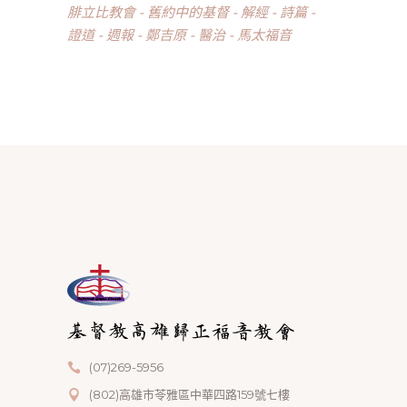
腓立比教會
舊約中的基督
解經
詩篇
證道
週報
鄭吉原
醫治
馬太福音
(07)269-5956
(802)高雄市苓雅區中華四路159號七樓