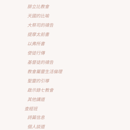
腓立比教會
天國的比喻
大祭司的禱告
提摩太前書
以弗所書
使徒行傳
基督徒的禱告
教會屬靈生活倫理
聖靈的引導
啟示錄七教會
其他講道
查經班
詩篇信息
個人談道