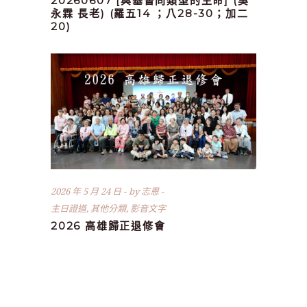
20260607 [與基督同類型的生命] (吳
永霖 長老) (羅五14 ；八28-30；加二
20)
2026 年 5 月 24 日
by
志恩
主日證道
,
其他分類
,
影音文字
2026 高雄歸正退修會