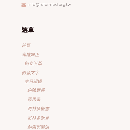
info@reformed.org.tw
選單
首頁
高雄歸正
創立沿革
影音文字
主日證道
約翰壹書
羅馬書
哥林多後書
哥林多教會
創傷與醫治