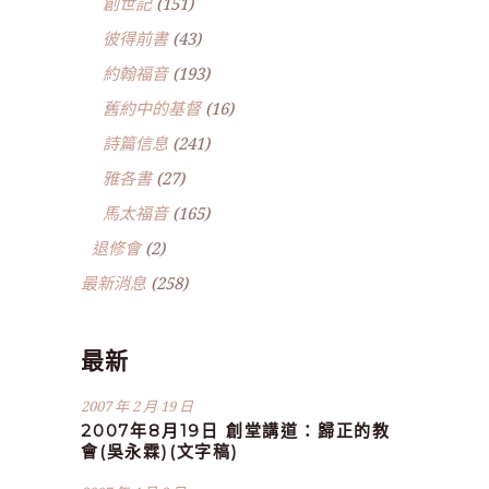
創世記
(151)
彼得前書
(43)
約翰福音
(193)
舊約中的基督
(16)
詩篇信息
(241)
雅各書
(27)
馬太福音
(165)
退修會
(2)
最新消息
(258)
最新
2007 年 2 月 19 日
2007年8月19日 創堂講道：歸正的教
會(吳永霖)(文字稿)