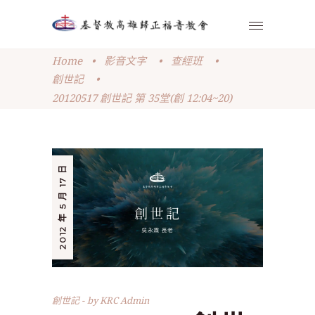
Home
•
影音文字
•
查經班
•
創世記
•
20120517 創世記 第 35堂(創 12:04~20)
2012 年 5 月 17 日
創世記
by
KRC Admin