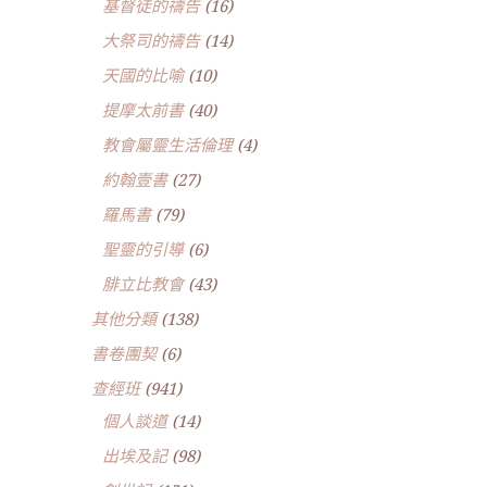
基督徒的禱告
(16)
大祭司的禱告
(14)
天國的比喻
(10)
提摩太前書
(40)
教會屬靈生活倫理
(4)
約翰壹書
(27)
羅馬書
(79)
聖靈的引導
(6)
腓立比教會
(43)
其他分類
(138)
書卷團契
(6)
查經班
(941)
個人談道
(14)
出埃及記
(98)