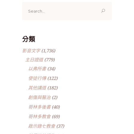
Search
for:
分類
影音文字
(1,736)
主日證道
(779)
以弗所書
(34)
使徒行傳
(122)
其他講道
(182)
創傷與醫治
(2)
哥林多後書
(40)
哥林多教會
(69)
啟示錄七教會
(37)