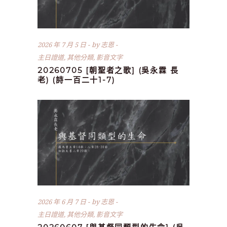
2026 年 7 月 5 日
by
志恩
主日證道
,
其他分類
,
影音文字
20260705 [朝聖者之歌] (吳永霖 長
老) (詩一百二十1-7)
2026 年 6 月 7 日
by
志恩
主日證道
,
其他分類
,
影音文字