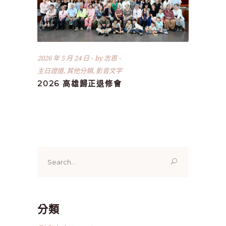
2026 年 5 月 24 日
by
志恩
主日證道
,
其他分類
,
影音文字
2026 高雄歸正退修會
Search
for:
分類