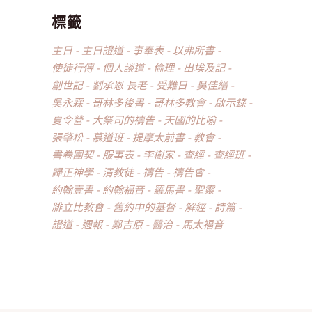
標籤
主日
主日證道
事奉表
以弗所書
使徒行傳
個人談道
倫理
出埃及記
創世記
劉承恩 長老
受難日
吳佳縉
吳永霖
哥林多後書
哥林多教會
啟示錄
夏令營
大祭司的禱告
天國的比喻
張肇松
慕道班
提摩太前書
教會
書卷團契
服事表
李樹家
查經
查經班
歸正神學
清教徒
禱告
禱告會
約翰壹書
約翰福音
羅馬書
聖靈
腓立比教會
舊約中的基督
解經
詩篇
證道
週報
鄭吉原
醫治
馬太福音