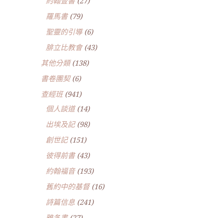
約翰壹書
(27)
羅馬書
(79)
聖靈的引導
(6)
腓立比教會
(43)
其他分類
(138)
書卷團契
(6)
查經班
(941)
個人談道
(14)
出埃及記
(98)
創世記
(151)
彼得前書
(43)
約翰福音
(193)
舊約中的基督
(16)
詩篇信息
(241)
雅各書
(27)