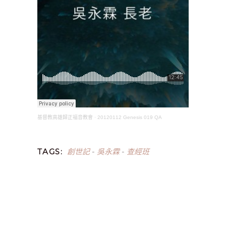
基督教高雄歸正福音教會
·
20120112 Genesis 019 QA
創世記
吳永霖
查經班
TAGS:
-
-