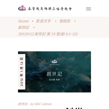
Home
•
影音文字
•
查經班
•
創世記
•
20120112 創世記 第 19 堂(創 6:1~22)
2012 年 1 月 12 日
創世記
by
KRC Admin