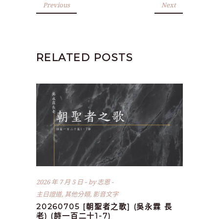
Previous
Next
RELATED POSTS
2026 年 7 月 5 日
by
志恩
主日證道
,
其他分類
,
影音文字
20260705 [朝聖者之歌] (吳永霖 長
老) (詩一百二十1-7)