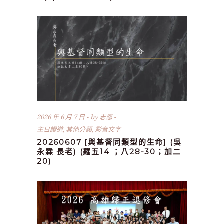
2026 年 6 月 7 日
by
志恩
主日證道
,
其他分類
,
影音文字
20260607 [與基督同類型的生命] (吳
永霖 長老) (羅五14 ；八28-30；加二
20)