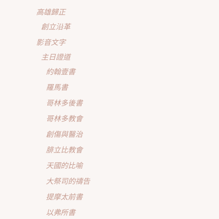
高雄歸正
創立沿革
影音文字
主日證道
約翰壹書
羅馬書
哥林多後書
哥林多教會
創傷與醫治
腓立比教會
天國的比喻
大祭司的禱告
提摩太前書
以弗所書