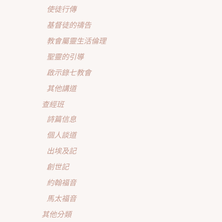
使徒行傳
基督徒的禱告
教會屬靈生活倫理
聖靈的引導
啟示錄七教會
其他講道
查經班
詩篇信息
個人談道
出埃及記
創世記
約翰福音
馬太福音
其他分類