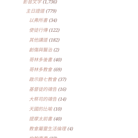
影音文字
(1,736)
主日證道
(779)
以弗所書
(34)
使徒行傳
(122)
其他講道
(182)
創傷與醫治
(2)
哥林多後書
(40)
哥林多教會
(69)
啟示錄七教會
(37)
基督徒的禱告
(16)
大祭司的禱告
(14)
天國的比喻
(10)
提摩太前書
(40)
教會屬靈生活倫理
(4)