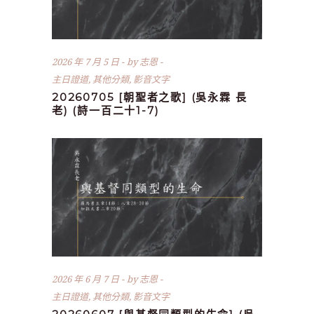
2026 年 7 月 5 日
by
志恩
主日證道
,
其他分類
,
影音文字
20260705 [朝聖者之歌] (吳永霖 長
老) (詩一百二十1-7)
2026 年 6 月 7 日
by
志恩
主日證道
,
其他分類
,
影音文字