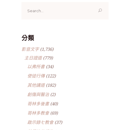
Search
for:
分類
影音文字
(1,736)
主日證道
(779)
以弗所書
(34)
使徒行傳
(122)
其他講道
(182)
創傷與醫治
(2)
哥林多後書
(40)
哥林多教會
(69)
啟示錄七教會
(37)