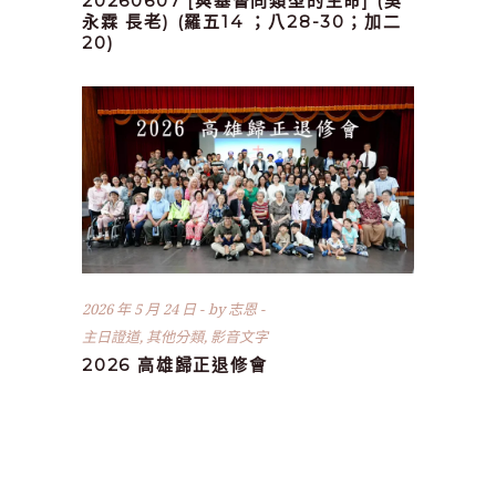
20260607 [與基督同類型的生命] (吳
永霖 長老) (羅五14 ；八28-30；加二
20)
2026 年 5 月 24 日
by
志恩
主日證道
,
其他分類
,
影音文字
2026 高雄歸正退修會