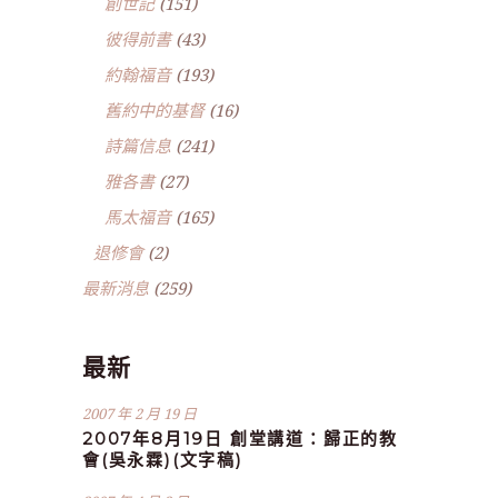
創世記
(151)
彼得前書
(43)
約翰福音
(193)
舊約中的基督
(16)
詩篇信息
(241)
雅各書
(27)
馬太福音
(165)
退修會
(2)
最新消息
(259)
最新
2007 年 2 月 19 日
2007年8月19日 創堂講道：歸正的教
會(吳永霖)(文字稿)