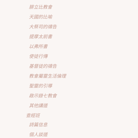
腓立比教會
天國的比喻
大祭司的禱告
提摩太前書
以弗所書
使徒行傳
基督徒的禱告
教會屬靈生活倫理
聖靈的引導
啟示錄七教會
其他講道
查經班
詩篇信息
個人談道