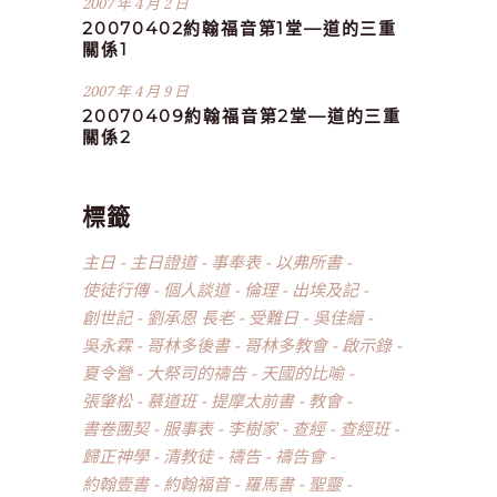
2007 年 4 月 2 日
20070402約翰福音第1堂—道的三重
關係1
2007 年 4 月 9 日
20070409約翰福音第2堂—道的三重
關係2
標籤
主日
主日證道
事奉表
以弗所書
使徒行傳
個人談道
倫理
出埃及記
創世記
劉承恩 長老
受難日
吳佳縉
吳永霖
哥林多後書
哥林多教會
啟示錄
夏令營
大祭司的禱告
天國的比喻
張肇松
慕道班
提摩太前書
教會
書卷團契
服事表
李樹家
查經
查經班
歸正神學
清教徒
禱告
禱告會
約翰壹書
約翰福音
羅馬書
聖靈