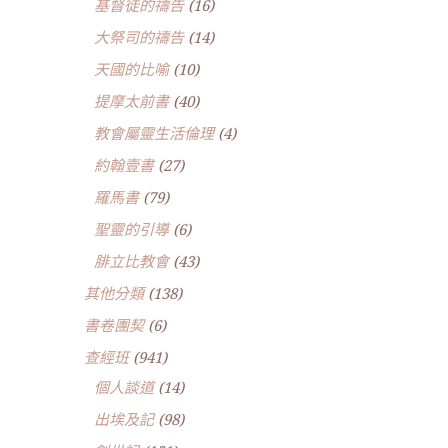
基督徒的禱告
(16)
大祭司的禱告
(14)
天國的比喻
(10)
提摩太前書
(40)
教會屬靈生活倫理
(4)
約翰壹書
(27)
羅馬書
(79)
聖靈的引導
(6)
腓立比教會
(43)
其他分類
(138)
書卷團契
(6)
查經班
(941)
個人談道
(14)
出埃及記
(98)