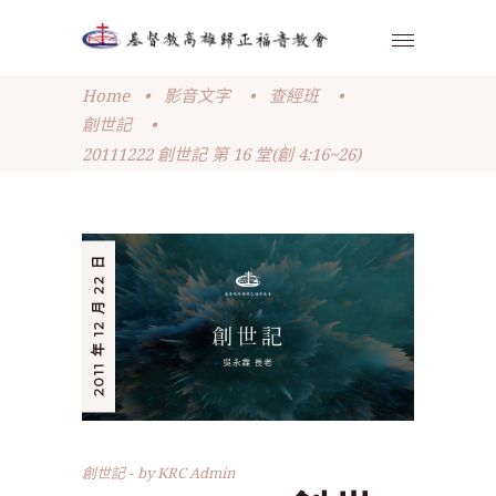
Home
•
影音文字
•
查經班
•
創世記
•
20111222 創世記 第 16 堂(創 4:16~26)
2011 年 12 月 22 日
創世記
by
KRC Admin