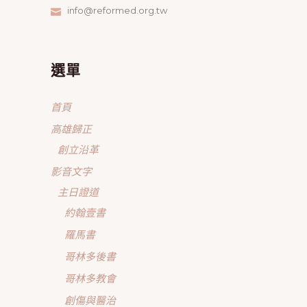
info@reformed.org.tw
選單
首頁
高雄歸正
創立沿革
影音文字
主日證道
約翰壹書
羅馬書
哥林多後書
哥林多教會
創傷與醫治