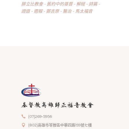
腓立比教會
舊約中的基督
解經
詩篇
證道
週報
鄭吉原
醫治
馬太福音
(07)269-5956
(802)高雄市苓雅區中華四路159號七樓