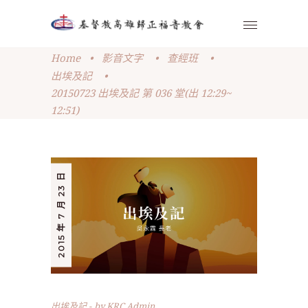
Home
•
影音文字
•
查經班
•
出埃及記
•
20150723 出埃及記 第 036 堂(出 12:29~
12:51)
2015 年 7 月 23 日
出埃及記
by
KRC Admin