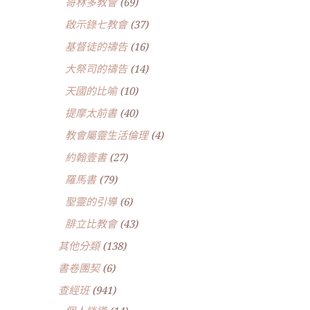
哥林多教會
(69)
啟示錄七教會
(37)
基督徒的禱告
(16)
大祭司的禱告
(14)
天國的比喻
(10)
提摩太前書
(40)
教會屬靈生活倫理
(4)
約翰壹書
(27)
羅馬書
(79)
聖靈的引導
(6)
腓立比教會
(43)
其他分類
(138)
書卷團契
(6)
查經班
(941)