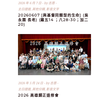
2026 年 6 月 7 日
by
志恩
主日證道
,
其他分類
,
影音文字
20260607 [與基督同類型的生命] (吳
永霖 長老) (羅五14 ；八28-30；加二
20)
2026 年 5 月 24 日
by
志恩
主日證道
,
其他分類
,
影音文字
2026 高雄歸正退修會