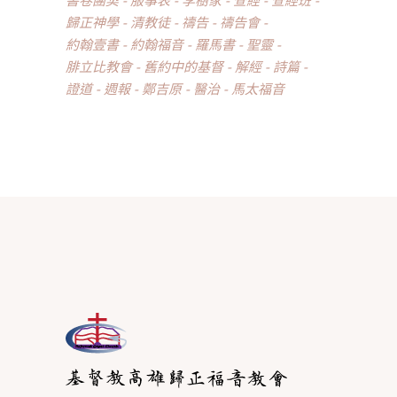
歸正神學
清教徒
禱告
禱告會
約翰壹書
約翰福音
羅馬書
聖靈
腓立比教會
舊約中的基督
解經
詩篇
證道
週報
鄭吉原
醫治
馬太福音