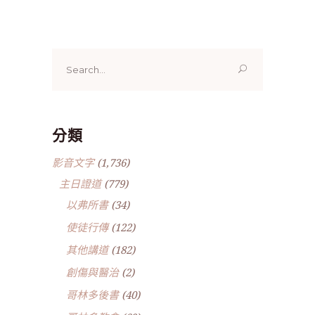
Search
for:
分類
影音文字
(1,736)
主日證道
(779)
以弗所書
(34)
使徒行傳
(122)
其他講道
(182)
創傷與醫治
(2)
哥林多後書
(40)