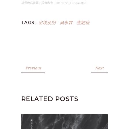
基督教高雄歸正福音教會
·
20150723 Exodus 036
出埃及記
吳永霖
查經班
TAGS:
-
-
Previous
Next
RELATED POSTS