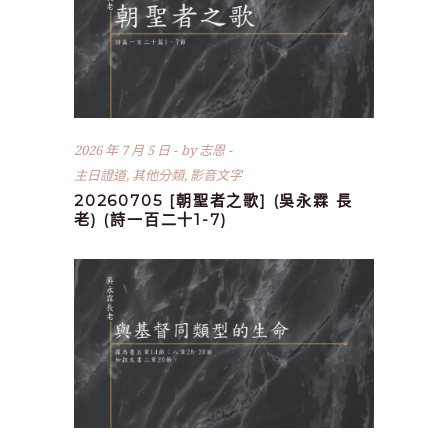
2026 年 7 月 5 日
by
志恩
主日證道
,
其他分類
,
影音文字
20260705 [朝聖者之歌] (吳永霖 長
老) (詩一百二十1-7)