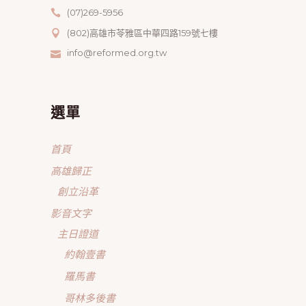
(07)269-5956
(802)高雄市苓雅區中華四路159號七樓
info@reformed.org.tw
選單
首頁
高雄歸正
創立沿革
影音文字
主日證道
約翰壹書
羅馬書
哥林多後書