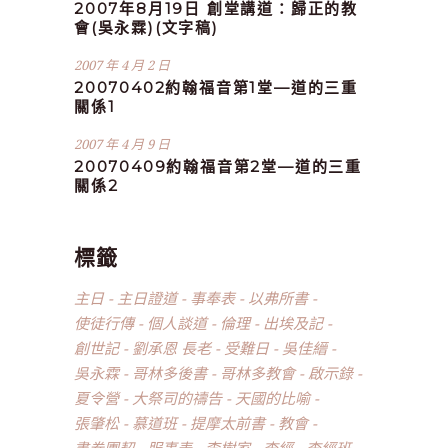
2007年8月19日 創堂講道：歸正的教
會(吳永霖)(文字稿)
2007 年 4 月 2 日
20070402約翰福音第1堂—道的三重
關係1
2007 年 4 月 9 日
20070409約翰福音第2堂—道的三重
關係2
標籤
主日
主日證道
事奉表
以弗所書
使徒行傳
個人談道
倫理
出埃及記
創世記
劉承恩 長老
受難日
吳佳縉
吳永霖
哥林多後書
哥林多教會
啟示錄
夏令營
大祭司的禱告
天國的比喻
張肇松
慕道班
提摩太前書
教會
書卷團契
服事表
李樹家
查經
查經班