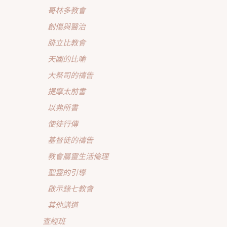
哥林多教會
創傷與醫治
腓立比教會
天國的比喻
大祭司的禱告
提摩太前書
以弗所書
使徒行傳
基督徒的禱告
教會屬靈生活倫理
聖靈的引導
啟示錄七教會
其他講道
查經班